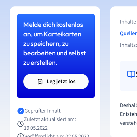
Inhalte
Melde dich kostenlos
an, um Karteikarten
Quelle
zu speichern, zu
Inhalts
bearbeiten und selbst
zu erstellen.
Leg jetzt los
Deshalb
Geprüfter Inhalt
Entste
Zuletzt aktualisiert am:
versteh
19.05.2022
Veröffentlicht am: 02.05.2022