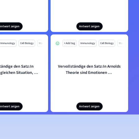
Antwort zeigen
Antwort zeigen
Immunology
Cell Biology
Mo
+ Add tag
Immunology
Cell Biology
Mo
tändige den Satz:In
Vervollständige den Satz:In Arnolds
 gleichen Situation, …
Theorie sind Emotionen …
Antwort zeigen
Antwort zeigen