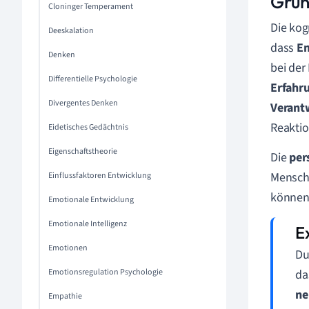
Grun
Cloninger Temperament
Die kog
Deeskalation
dass
E
Denken
bei der
Differentielle Psychologie
Erfahr
Divergentes Denken
Verant
Reaktio
Eidetisches Gedächtnis
Eigenschaftstheorie
Die
per
Mensch
Einflussfaktoren Entwicklung
können,
Emotionale Entwicklung
Emotionale Intelligenz
Emotionen
Du
Emotionsregulation Psychologie
da
ne
Empathie