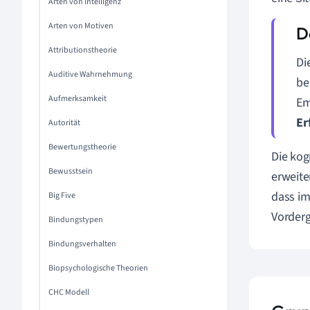
Arten von Intelligenz
Arten von Motiven
Attributionstheorie
Di
Auditive Wahrnehmung
be
Aufmerksamkeit
Em
Er
Autorität
Bewertungstheorie
Die kog
Bewusstsein
erweite
dass im
Big Five
Vorderg
Bindungstypen
Bindungsverhalten
Biopsychologische Theorien
CHC Modell