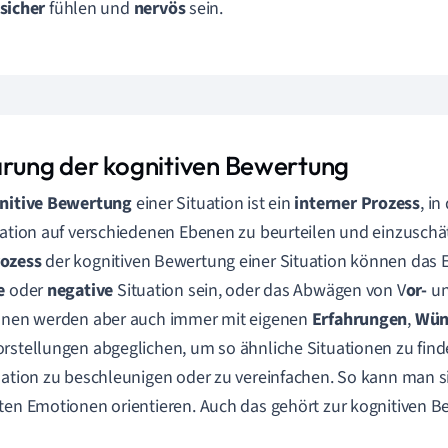
sicher
fühlen und
nervös
sein.
ärung der kognitiven Bewertung
nitive
Bewertung
einer Situation ist ein
interner Prozess
, i
uation auf verschiedenen Ebenen zu beurteilen und einzuschä
ozess
der kognitiven Bewertung einer Situation können das Ei
ve
oder
negative
Situation sein, oder das Abwägen von V
or-
u
onen werden aber auch immer mit eigenen
Erfahrungen
,
Wün
rstellungen abgeglichen, um so ähnliche Situationen zu fin
uation zu beschleunigen oder zu vereinfachen. So kann man 
ten Emotionen orientieren. Auch das gehört zur kognitiven B