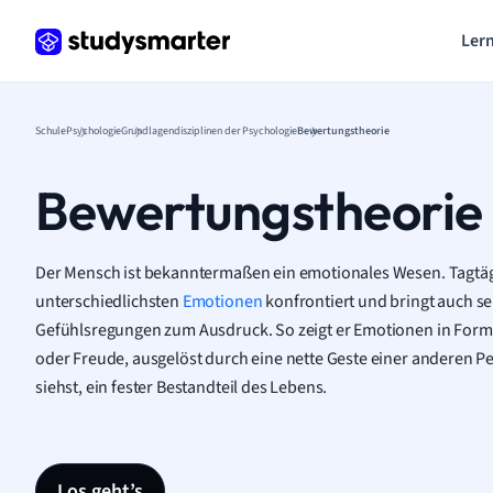
Lern
Schule
Psychologie
Grundlagendisziplinen der Psychologie
Bewertungstheorie
Bewertungstheorie
Der Mensch ist bekanntermaßen ein emotionales Wesen. Tagtägl
unterschiedlichsten
Emotionen
konfrontiert und bringt auch s
Gefühlsregungen zum Ausdruck. So zeigt er Emotionen in Form
oder Freude, ausgelöst durch eine nette Geste einer anderen P
siehst, ein fester Bestandteil des Lebens.
Los geht’s