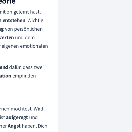
eorie
nition gelernt hast,
n entstehen
. Wichtig
ng
von persönlichen
Werten
und dem
er eigenen emotionalen
bend
dafür, dass zwei
ation
empfinden
ernen möchtest. Wird
ist
aufgeregt
und
eher
Angst
haben, Dich