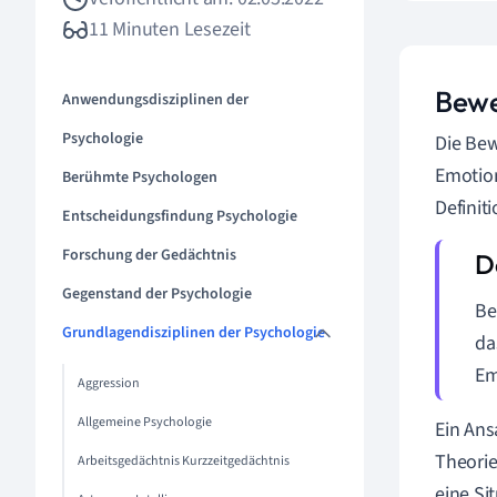
11 Minuten Lesezeit
Bewe
Anwendungsdisziplinen der
Psychologie
Die Bew
Emotion
Berühmte Psychologen
Definit
Entscheidungsfindung Psychologie
Forschung der Gedächtnis
Gegenstand der Psychologie
Be
Grundlagendisziplinen der Psychologie
da
Em
Aggression
Allgemeine Psychologie
Ein Ans
Theorie
Arbeitsgedächtnis Kurzzeitgedächtnis
eine Si