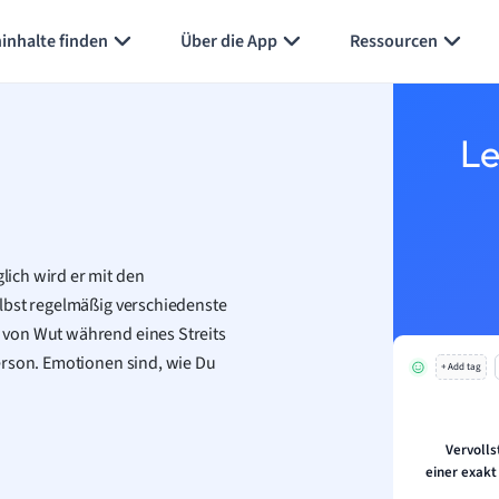
Karteikarten erstellen
Seite zusammenfassen
inhalte finden
Über die App
Ressourcen
Le
ich wird er mit den
elbst regelmäßig verschiedenste
 von Wut während eines Streits
erson. Emotionen sind, wie Du
+ Add tag
Vervolls
einer exakt