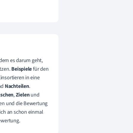
n dem es darum geht,
tzen.
Beispiele
für den
nsortieren in eine
nd
Nachteilen
.
schen
,
Zielen
und
den und die Bewertung
sich an schon einmal
ewertung.