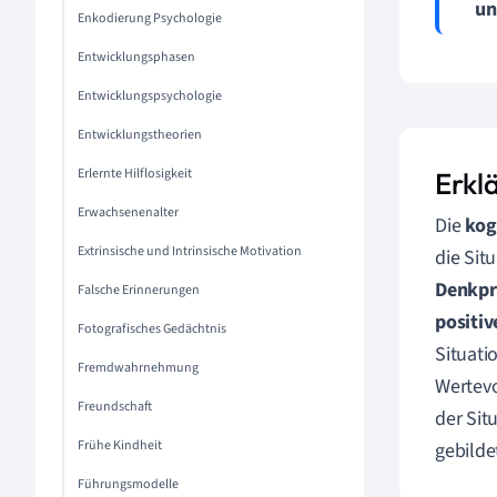
un
Enkodierung Psychologie
Entwicklungsphasen
Entwicklungspsychologie
Entwicklungstheorien
Erlernte Hilflosigkeit
Erkl
Erwachsenenalter
Die
kog
Extrinsische und Intrinsische Motivation
die Sit
Denkpr
Falsche Erinnerungen
positi
Fotografisches Gedächtnis
Situati
Fremdwahrnehmung
Wertevo
Freundschaft
der Sit
Frühe Kindheit
gebilde
Führungsmodelle