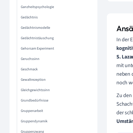
Ganzheitspsychologie
Gedächtnis
Ansä
Gedächtnismodelle
Gedächtnistäuschung
In der 
kognit
Gehorsam Experiment
S. Laza
Geruchssinn
mit unt
Geschmack
neben d
Gewaltrezeption
noch we
Gleichgewichtssinn
Zu den 
Grundbedürfnisse
Schacht
Gruppenarbeit
der sc
Umstä
Gruppendynamik
Gruppenzwang