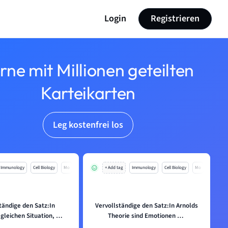
Login
Registrieren
rne mit Millionen geteilten
Karteikarten
Leg kostenfrei los
Immunology
Cell Biology
Mo
+ Add tag
Immunology
Cell Biology
Mo
tändige den Satz:In
Vervollständige den Satz:In Arnolds
 gleichen Situation, …
Theorie sind Emotionen …