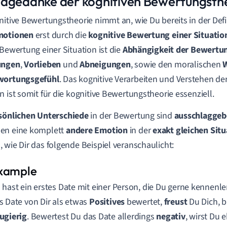
dgedanke der kognitiven Bewertungsth
nitive Bewertungstheorie
nimmt an, wie Du bereits in der Defi
motionen
erst durch die
kognitive Bewertung einer Situatio
 Bewertung einer Situation ist die
Abhängigkeit der Bewertu
ungen
,
Vorlieben
und
Abneigungen
, sowie den moralischen
wortungsgefühl
. Das kognitive Verarbeiten und Verstehen d
n ist somit für die kognitive Bewertungstheorie essenziell.
sönlichen Unterschiede
in der Bewertung
sind
ausschlagge
en eine komplett
andere Emotion
in der
exakt gleichen Situ
 wie Dir das folgende Beispiel veranschaulicht:
 hast ein erstes Date mit einer Person, die Du gerne kennenl
s Date von Dir als etwas
Positives
bewertet,
freust
Du Dich, b
ugierig
. Bewertest Du das Date allerdings
negativ
, wirst Du 