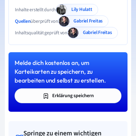
Lily Hulatt
Inhalte erstellt durch
Gabriel Freitas
Quellen
überprüft von
Gabriel Freitas
Inhaltsqualität geprüft von
Melde dich kostenlos an, um
Karteikarten zu speichern, zu
bearbeiten und selbst zu erstellen.
Erklärung speichern
Springe zu einem wichtigen