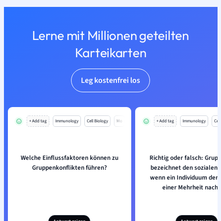
Lerne mit Millionen geteilten
Karteikarten
Leg kostenfrei los
+ Add tag
Immunology
Cell Biology
Mo
+ Add tag
Immunology
Cell
Welche Einflussfaktoren können zu
Richtig oder falsch: Grup
Gruppenkonflikten führen?
bezeichnet den sozialen E
wenn ein Individuum der
einer Mehrheit nachg