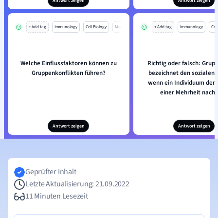
Antwort zeigen
Antwort zeigen
+ Add tag
Immunology
Cell Biology
Mo
+ Add tag
Immunology
Cell
Welche Einflussfaktoren können zu
Richtig oder falsch: Grup
Gruppenkonflikten führen?
bezeichnet den sozialen E
wenn ein Individuum der
einer Mehrheit nachg
Antwort zeigen
Antwort zeigen
Geprüfter Inhalt
Letzte Aktualisierung: 21.09.2022
11 Minuten Lesezeit