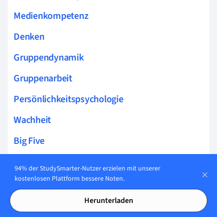
Medienkompetenz
Denken
Gruppendynamik
Gruppenarbeit
Persönlichkeitspsychologie
Wachheit
Big Five
Moralentwicklung nach Kohlberg
94% der StudySmarter-Nutzer erzielen mit unserer
kostenlosen Plattform bessere Noten.
Divergentes Denken
Herunterladen
Spurenzerfallstheorie