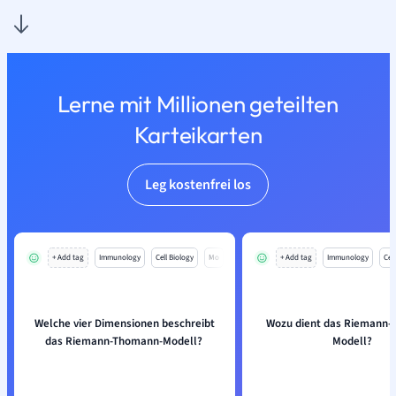
Lerne mit Millionen geteilten
Karteikarten
Leg kostenfrei los
+ Add tag
Immunology
Cell Biology
Mo
+ Add tag
Immunology
Cell
Welche vier Dimensionen beschreibt
Wozu dient das Riemann
das Riemann-Thomann-Modell?
Modell?