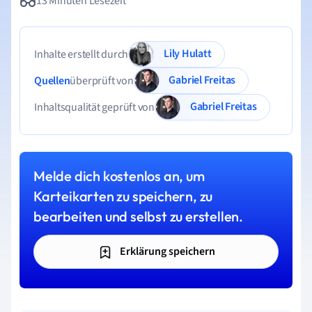
13 Minuten Lesezeit
Lily Hulatt
Inhalte erstellt durch
Gabriel Freitas
Quellen
überprüft von
Gabriel Freitas
Inhaltsqualität geprüft von
Melde dich kostenlos an, um
Karteikarten zu speichern, zu
bearbeiten und selbst zu erstellen.
Erklärung speichern