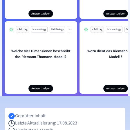
Antwort zeigen
Antwort zeigen
+ Add tag
Immunology
Cell Biology
Mo
+ Add tag
Immunology
Cell
Welche vier Dimensionen beschreibt
Wozu dient das Riemann
das Riemann-Thomann-Modell?
Modell?
Antwort zeigen
Antwort zeigen
Geprüfter Inhalt
Letzte Aktualisierung: 17.08.2023