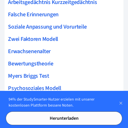
Arbeitsgedächtnis Kurzzeitgedächtnis
Falsche Erinnerungen
Soziale Anpassung und Vorurteile
Zwei Faktoren Modell
Erwachsenenalter
Bewertungstheorie
Myers Briggs Test
Psychosoziales Modell
94% der StudySmarter-Nutzer erzielen mit unserer
Langzeitgedächtnis
kostenlosen Plattform bessere Noten.
Kognitive Entwicklung Piaget
Herunterladen
Sensorischer Speicher