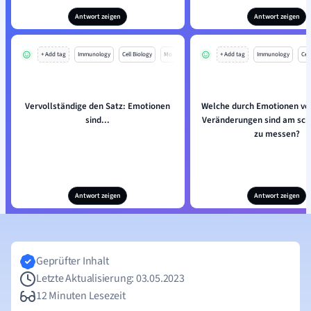
Antwort zeigen
Antwort zeigen
+ Add tag
Immunology
Cell Biology
Mo
+ Add tag
Immunology
Cell
Vervollständige den Satz: Emotionen
Welche durch Emotionen ve
sind...
Veränderungen sind am sch
zu messen?
Antwort zeigen
Antwort zeigen
Geprüfter Inhalt
Letzte Aktualisierung: 03.05.2023
12 Minuten Lesezeit