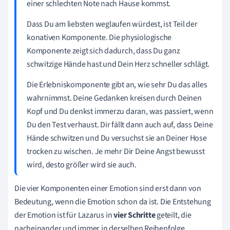
einer schlechten Note nach Hause kommst.
Dass Du am liebsten weglaufen würdest, ist Teil der
konativen Komponente. Die physiologische
Komponente zeigt sich dadurch, dass Du ganz
schwitzige Hände hast und Dein Herz schneller schlägt.
Die Erlebniskomponente gibt an, wie sehr Du das alles
wahrnimmst. Deine Gedanken kreisen durch Deinen
Kopf und Du denkst immerzu daran, was passiert, wenn
Du den Test verhaust. Dir fällt dann auch auf, dass Deine
Hände schwitzen und Du versuchst sie an Deiner Hose
trocken zu wischen. Je mehr Dir Deine Angst bewusst
wird, desto größer wird sie auch.
Die vier Komponenten einer Emotion sind erst dann von
Bedeutung, wenn die Emotion schon da ist. Die Entstehung
der Emotion ist für Lazarus in
vier Schritte
geteilt, die
nacheinander und immer in derselben Reihenfolge