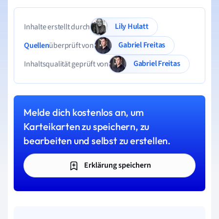
Lily Hulatt
Inhalte erstellt durch
Gabriel Freitas
Quellen
überprüft von
Gabriel Freitas
Inhaltsqualität geprüft von
Melde dich kostenlos an, um
Karteikarten zu speichern, zu
bearbeiten und selbst zu erstellen.
Erklärung speichern