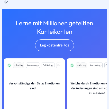
Lerne mit Millionen geteilten
Karteikarten
Leg kostenfrei los
+ Add tag
Immunology
Cell Biology
Mo
+ Add tag
Immunology
Cell
Vervollständige den Satz: Emotionen
Welche durch Emotionen ve
sind...
Veränderungen sind am sch
zu messen?