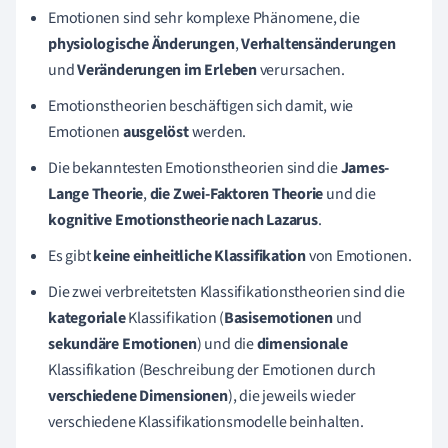
Emotionen sind sehr komplexe Phänomene, die
physiologische Änderungen
,
Verhaltensänderungen
und
Veränderungen im Erleben
verursachen.
Emotionstheorien beschäftigen sich damit, wie
Emotionen
ausgelöst
werden.
Die bekanntesten Emotionstheorien sind die
James-
Lange Theorie
,
die Zwei-Faktoren Theorie
und die
kognitive Emotionstheorie nach Lazarus
.
Es gibt
keine einheitliche Klassifikation
von Emotionen.
Die zwei verbreitetsten Klassifikationstheorien sind die
kategoriale
Klassifikation (
Basisemotionen
und
sekundäre Emotionen
) und die
dimensionale
Klassifikation (Beschreibung der Emotionen durch
verschiedene Dimensionen
), die jeweils wieder
verschiedene Klassifikationsmodelle beinhalten.