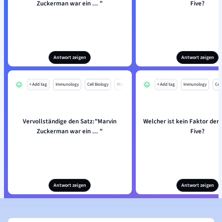
Zuckerman war ein ... "
Five?
Antwort zeigen
Antwort zeigen
+ Add tag
Immunology
Cell Biology
Mo
+ Add tag
Immunology
Cell
Vervollständige den Satz:"Marvin
Welcher ist kein Faktor der 
Zuckerman war ein ... "
Five?
Antwort zeigen
Antwort zeigen