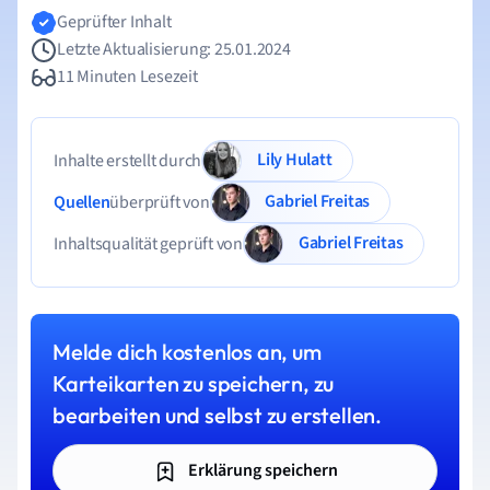
Geprüfter Inhalt
Letzte Aktualisierung: 25.01.2024
11 Minuten Lesezeit
Lily Hulatt
Inhalte erstellt durch
Gabriel Freitas
Quellen
überprüft von
Gabriel Freitas
Inhaltsqualität geprüft von
Melde dich kostenlos an, um
Karteikarten zu speichern, zu
bearbeiten und selbst zu erstellen.
Erklärung speichern