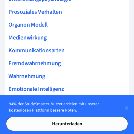
Prosoziales Verhalten
Organon Modell
Medienwirkung
Kommunikationsarten
Fremdwahrnehmung
Wahrnehmung
Emotionale Intelligenz
Körpersprache
94% der StudySmarter-Nutzer erzielen mit unserer
kostenlosen Plattform bessere Noten.
Lernen am Modell
Herunterladen
Soziale Gruppe