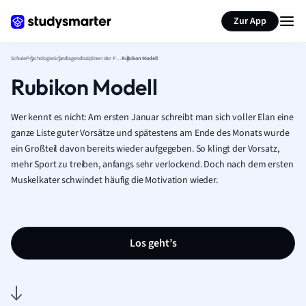
Karteikarten erstellen
Seite zusammenfassen
Zur App
Schule
Psychologie
Grundlagendisziplinen der Psychologie
Rubikon Modell
Rubikon Modell
Wer kennt es nicht: Am ersten Januar schreibt man sich voller Elan eine
ganze Liste guter Vorsätze und spätestens am Ende des Monats wurde
ein Großteil davon bereits wieder aufgegeben. So klingt der Vorsatz,
mehr Sport zu treiben, anfangs sehr verlockend. Doch nach dem ersten
Muskelkater schwindet häufig die Motivation wieder.
Los geht’s