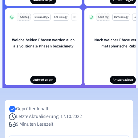
Antwort zeigen
Antwort zeigen
+ Add tag
Immunology
Cell Biology
Mo
+ Add tag
Immunology
Cell
Welche beiden Phasen werden auch
Nach welcher Phase verl
als volitionale Phasen bezeichnet?
metaphorische Rubi
Antwort zeigen
Antwort zeigen
Geprüfter Inhalt
Letzte Aktualisierung: 17.10.2022
9 Minuten Lesezeit