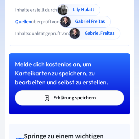
Lily Hulatt
Inhalte erstellt durch
Gabriel Freitas
Quellen
überprüft von
Gabriel Freitas
Inhaltsqualität geprüft von
Melde dich kostenlos an, um
Karteikarten zu speichern, zu
bearbeiten und selbst zu erstellen.
Erklärung speichern
Springe zu einem wichtigen