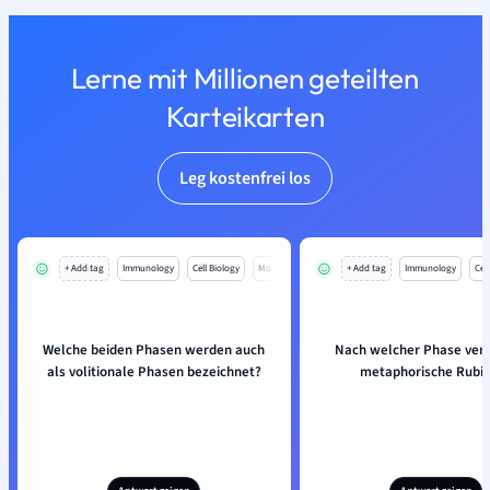
Lerne mit Millionen geteilten
Karteikarten
Leg kostenfrei los
+ Add tag
Immunology
Cell Biology
Mo
+ Add tag
Immunology
Cell
Welche beiden Phasen werden auch
Nach welcher Phase verl
als volitionale Phasen bezeichnet?
metaphorische Rubi