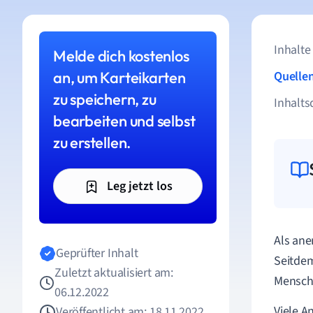
Inhalte
Melde dich kostenlos
an, um Karteikarten
Quelle
zu speichern, zu
Inhalts
bearbeiten und selbst
zu erstellen.
Leg jetzt los
Als ane
Geprüfter Inhalt
Seitdem
Zuletzt aktualisiert am:
Mensche
06.12.2022
Viele A
Veröffentlicht am: 18.11.2022