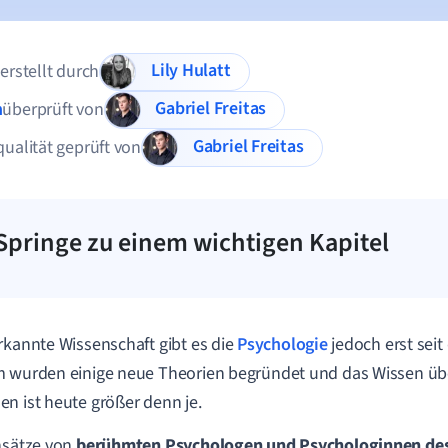
Lily Hulatt
 erstellt durch
Gabriel Freitas
n
überprüft von
Gabriel Freitas
qualität geprüft von
Springe zu einem wichtigen Kapitel
rkannte Wissenschaft gibt es die
Psychologie
jedoch erst seit
 wurden einige neue Theorien begründet und das Wissen übe
n ist heute größer denn je.
nsätze von
berühmten Psychologen und Psychologinnen des