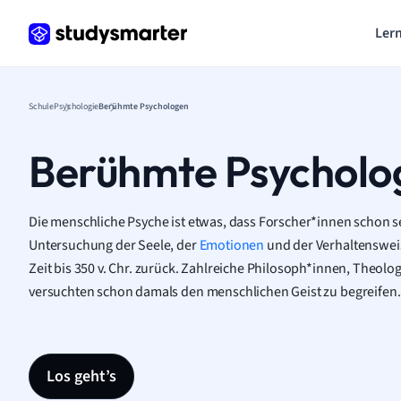
Lern
Schule
Psychologie
Berühmte Psychologen
Berühmte Psycholo
Die menschliche Psyche ist etwas, dass Forscher*innen schon s
Untersuchung der Seele, der
Emotionen
und der Verhaltensweis
Zeit bis 350 v. Chr. zurück. Zahlreiche Philosoph*innen, Theol
versuchten schon damals den menschlichen Geist zu begreifen
Los geht’s