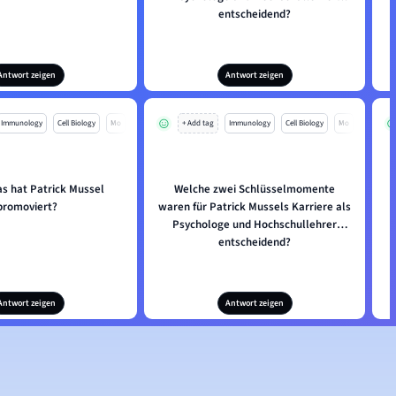
entscheidend?
Antwort zeigen
Antwort zeigen
Immunology
Cell Biology
Mo
+ Add tag
Immunology
Cell Biology
Mo
s hat Patrick Mussel
Welche zwei Schlüsselmomente
promoviert?
waren für Patrick Mussels Karriere als
Psychologe und Hochschullehrer
entscheidend?
Antwort zeigen
Antwort zeigen