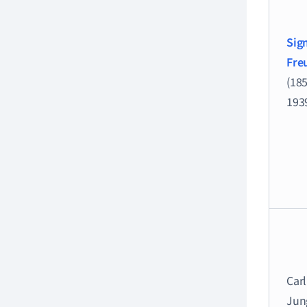
Sig
Fre
(185
193
Car
Jun