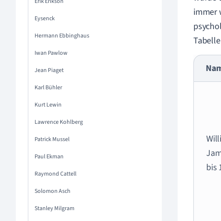
Erik Erikson
immer w
Eysenck
psychol
Hermann Ebbinghaus
Tabelle
Iwan Pawlow
Na
Jean Piaget
Karl Bühler
Kurt Lewin
Lawrence Kohlberg
Wil
Patrick Mussel
Jam
Paul Ekman
bis 
Raymond Cattell
Solomon Asch
Stanley Milgram