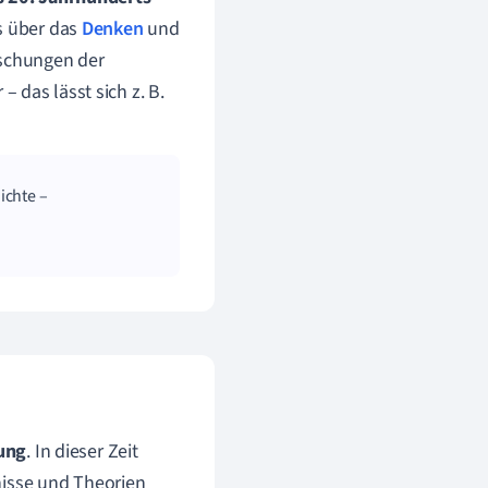
s über das
Denken
und
rschungen der
– das lässt sich z. B.
ichte –
ung
. In dieser Zeit
nisse und Theorien