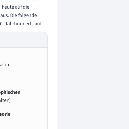
 heute auf die
aus. Die folgende
0. Jahrhunderts auf:
soph
ophischen
alten)
eorie