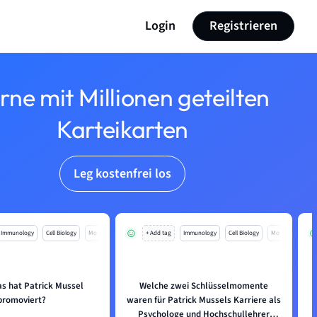
Login
Registrieren
rne mit Millionen geteilten
Karteikarten
Leg kostenfrei los
Immunology
Cell Biology
Mo
+ Add tag
Immunology
Cell Biology
Mo
s hat Patrick Mussel
Welche zwei Schlüsselmomente
promoviert?
waren für Patrick Mussels Karriere als
Psychologe und Hochschullehrer