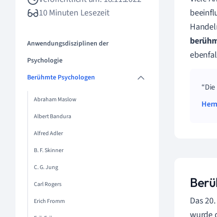
10 Minuten Lesezeit
beeinfl
Handeln
berühm
Anwendungsdisziplinen der
ebenfal
Psychologie
Berühmte Psychologen
Die
Abraham Maslow
Herm
Albert Bandura
Alfred Adler
B. F. Skinner
C. G. Jung
Berü
Carl Rogers
Das 20.
Erich Fromm
wurde d