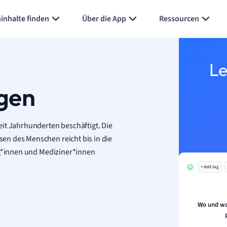
Karteikarten erstellen
Seite zusammenfassen
inhalte finden
Über die App
Ressourcen
Le
gen
eit Jahrhunderten beschäftigt. Die
en des Menschen reicht bis in die
og*innen und Mediziner*innen
.
+ Add tag
Wo und wa