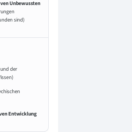
tiven Unbewussten
rungen
unden sind)
und der
issen)
ychischen
iven Entwicklung