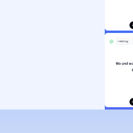
+ Add tag
Wo und wa