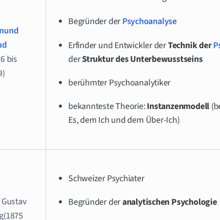
Begründer der
Psychoanalyse
mund
ud
Erfinder und Entwickler der
Technik der
P
6 bis
der
Struktur des Unterbewusstseins
9)
berühmter Psychoanalytiker
bekannteste Theorie:
Instanzenmodell
(b
Es, dem Ich und dem Über-Ich)
Schweizer Psychiater
l Gustav
Begründer der
analytischen Psychologie
g(1875