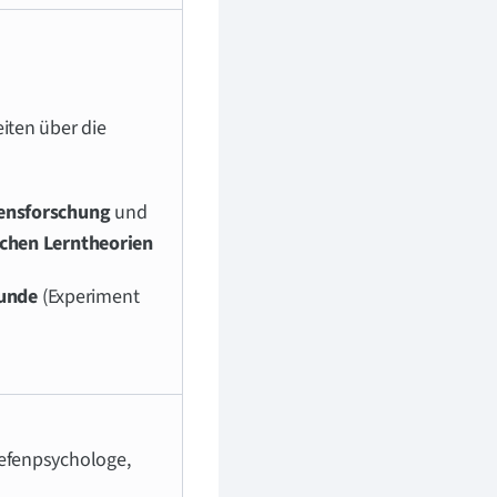
eiten über die
tensforschung
und
schen Lerntheorien
unde
(Experiment
iefenpsychologe,