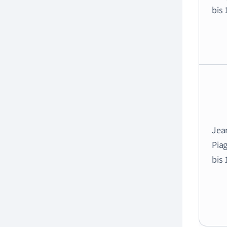
bis 
Jea
Pia
bis 