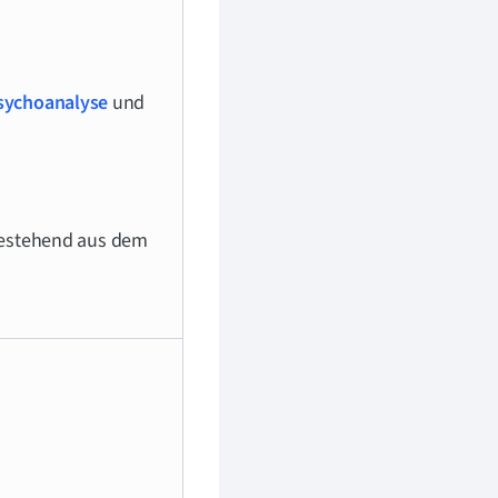
sychoanalyse
und
estehend aus dem