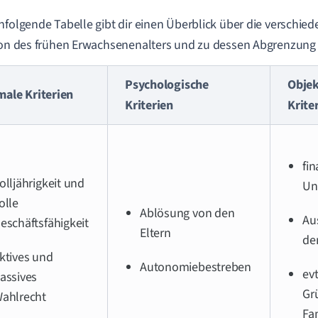
hfolgende Tabelle gibt dir einen Überblick über die verschied
ion des frühen Erwachsenenalters und zu dessen Abgrenzung
Psychologische
Objek
male Kriterien
Kriterien
Krite
fin
olljährigkeit und
Un
olle
Ablösung von den
Au
eschäftsfähigkeit
Eltern
de
ktives und
Autonomiebestreben
evt
assives
Gr
ahlrecht
Fa