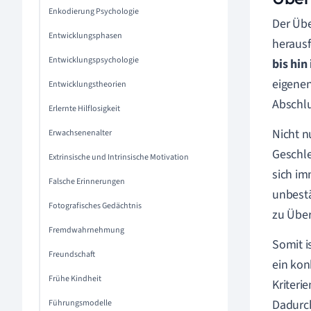
Enkodierung Psychologie
Der Übe
Entwicklungsphasen
herausf
Entwicklungspsychologie
bis hin
eigenen
Entwicklungstheorien
Abschlu
Erlernte Hilflosigkeit
Nicht n
Erwachsenenalter
Geschle
Extrinsische und Intrinsische Motivation
sich im
Falsche Erinnerungen
unbestä
Fotografisches Gedächtnis
zu Über
Fremdwahrnehmung
Somit i
Freundschaft
ein kon
Frühe Kindheit
Kriteri
Dadurc
Führungsmodelle