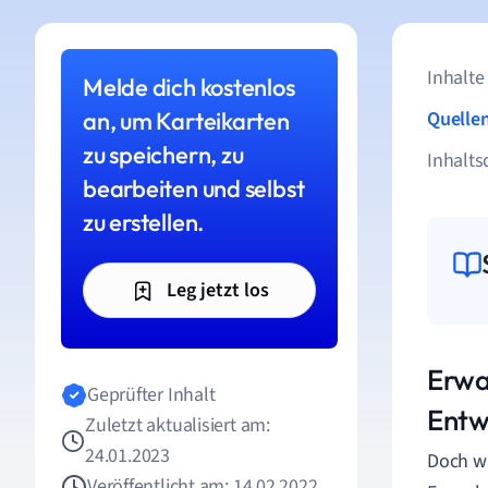
Inhalte
Melde dich kostenlos
an, um Karteikarten
Quelle
zu speichern, zu
Inhalts
bearbeiten und selbst
zu erstellen.
Leg jetzt los
Erwa
Geprüfter Inhalt
Entw
Zuletzt aktualisiert am:
24.01.2023
Doch wi
Veröffentlicht am: 14.02.2022