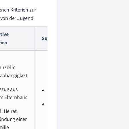
enen Kriterien zur
 von der Jugend:
tive
Subjektive Kriterien
rien
anzielle
abhängigkeit
szug aus
Selbstakzeptanz
m Elternhaus
Selbstklassifikation
l. Heirat,
ündung einer
milie