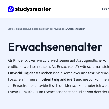
Lern
Schule
Psychologie
Grundlagendisziplinen der Psychologie
Erwachsenenalter
Erwachsenenalter
Als Kinder blicken wir zu Erwachsenen auf. Als Jugendliche kö
endlich erwachsen zu sein. Als Erwachsene*r wünscht man sich d
Entwicklung des Menschen
ist ein komplexer und faszinierende
Forschern*innen ein
Leben lang andauert
und nie vollkommen 
als Erwachsener entwickelt sich der Mensch kontinuierlich weite
Entwicklungsfokus im Erwachsenenalter deutlich von dem der 