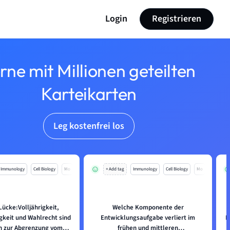
Login
Registrieren
rne mit Millionen geteilten
Karteikarten
Leg kostenfrei los
Immunology
Cell Biology
Mo
+ Add tag
Immunology
Cell Biology
Mo
 Lücke:Volljährigkeit,
Welche Komponente der
gkeit und Wahlrecht sind
Entwicklungsaufgabe verliert im
E
ien zur Abgrenzung vom
frühen und mittleren