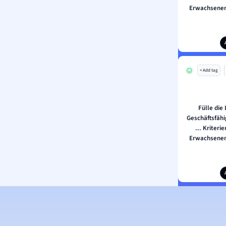
Erwachsenen
+ Add tag
Fülle die
Geschäftsfähi
... Kriter
Erwachsenen