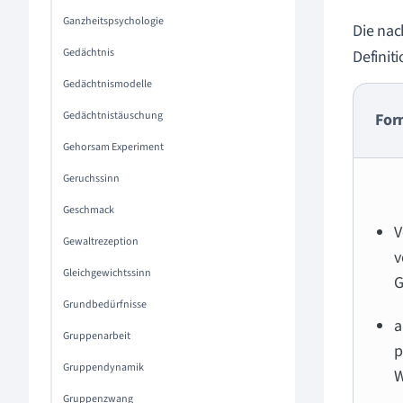
Ganzheitspsychologie
Die nac
Gedächtnis
Definit
Gedächtnismodelle
Gedächtnistäuschung
For
Gehorsam Experiment
Geruchssinn
Geschmack
V
Gewaltrezeption
v
Gleichgewichtssinn
G
Grundbedürfnisse
a
Gruppenarbeit
p
Gruppendynamik
W
Gruppenzwang