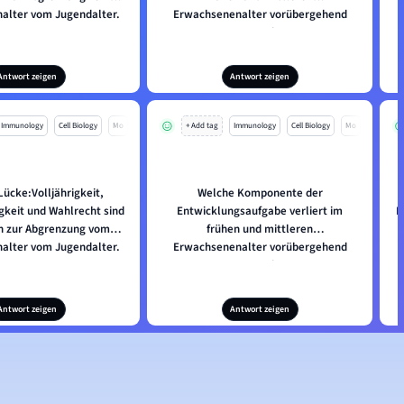
alter vom Jugendalter.
Erwachsenenalter vorübergehend
etwas an Bedeutung?
Antwort zeigen
Antwort zeigen
Immunology
Cell Biology
Mo
+ Add tag
Immunology
Cell Biology
Mo
 Lücke:Volljährigkeit,
Welche Komponente der
gkeit und Wahlrecht sind
Entwicklungsaufgabe verliert im
E
ien zur Abgrenzung vom
frühen und mittleren
alter vom Jugendalter.
Erwachsenenalter vorübergehend
etwas an Bedeutung?
Antwort zeigen
Antwort zeigen