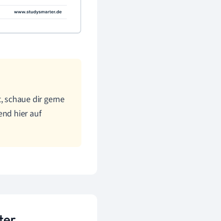
 schaue dir gerne
end hier auf
ter