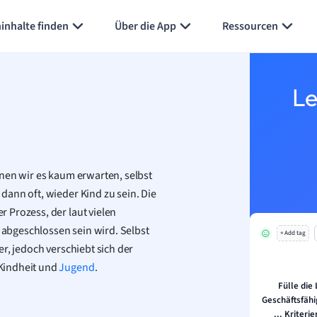
Karteikarten erstellen
Seite zusammenfassen
inhalte finden
Über die App
Ressourcen
Le
nnen wir es kaum erwarten, selbst
ann oft, wieder Kind zu sein. Die
r Prozess, der laut vielen
abgeschlossen sein wird. Selbst
+ Add tag
r, jedoch verschiebt sich der
Kindheit und
Jugend
.
Fülle die
Geschäftsfähi
... Kriter