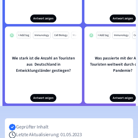
Antwort zeigen
Antwort zeigen
+ Add tag
Immunology
Cell Biology
Mo
+ Add tag
Immunology
Cell
Wie stark ist die Anzahl an Touristen
Was passierte mit der A
aus Deutschland in
Touristen weltweit durch di
Entwicklungsländer gestiegen?
Pandemie?
Antwort zeigen
Antwort zeigen
Geprüfter Inhalt
Letzte Aktualisierung: 01.05.2023