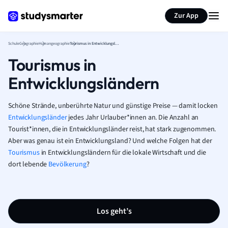
Karteikarten erstellen
Seite zusammenfassen
Zur App
Schule
Geographie
Humangeographie
Tourismus in Entwicklungsländern
Tourismus in
Entwicklungsländern
Schöne Strände, unberührte Natur und günstige Preise — damit locken
Entwicklungsländer
jedes Jahr Urlauber*innen an. Die Anzahl an
Tourist*innen, die in Entwicklungsländer reist, hat stark zugenommen.
Aber was genau ist ein Entwicklungsland? Und welche Folgen hat der
Tourismus
in Entwicklungsländern für die lokale Wirtschaft und die
dort lebende
Bevölkerung
?
Los geht’s