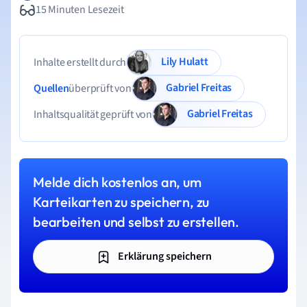
15 Minuten Lesezeit
Lily Hulatt
Inhalte erstellt durch
Gabriel Freitas
Quellen
überprüft von
Gabriel Freitas
Inhaltsqualität geprüft von
Melde dich kostenlos an, um
Karteikarten zu speichern, zu
bearbeiten und selbst zu erstellen.
Erklärung speichern