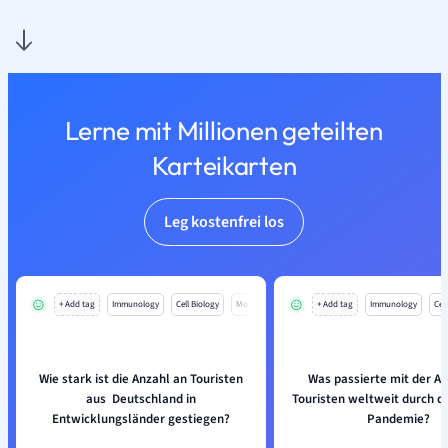
Lerne mit Millionen geteilten
Karteikarten
Leg kostenfrei los
+ Add tag
Immunology
Cell Biology
Mo
+ Add tag
Immunology
Cell
Wie stark ist die Anzahl an Touristen
Was passierte mit der A
aus Deutschland in
Touristen weltweit durch di
Entwicklungsländer gestiegen?
Pandemie?