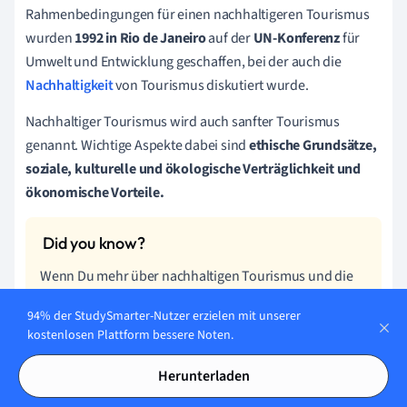
Rahmenbedingungen für einen nachhaltigeren Tourismus
wurden
1992 in Rio de Janeiro
auf der
UN-Konferenz
für
Umwelt und Entwicklung geschaffen, bei der auch die
Nachhaltigkeit
von Tourismus diskutiert wurde.
Nachhaltiger Tourismus wird auch sanfter Tourismus
genannt. Wichtige Aspekte dabei sind
ethische Grundsätze,
soziale, kulturelle und ökologische Verträglichkeit und
ökonomische Vorteile.
Wenn Du mehr über nachhaltigen Tourismus und die
Unterschiede zum Massentourismus erfahren willst,
94% der StudySmarter-Nutzer erzielen mit unserer
dann sieh Dir die Zusammenfassung zu „Globaler
kostenlosen Plattform bessere Noten.
Tourismus“ und „Massentourismus“ an.
Herunterladen
Es ist besonders wichtig, die dort lebende Bevölkerung in