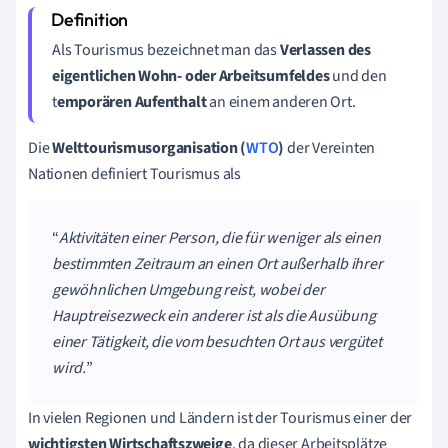
Als Tourismus bezeichnet man das
Verlassen des
eigentlichen Wohn- oder Arbeitsumfeldes
und den
t
emporären Aufenthalt
an einem anderen Ort.
Die
Welttourismusorganisation (
WTO
)
der Vereinten
Nationen definiert Tourismus als
Aktivitäten einer Person, die für weniger als einen
bestimmten Zeitraum an einen Ort außerhalb ihrer
gewöhnlichen Umgebung reist, wobei der
Hauptreisezweck ein anderer ist als die Ausübung
einer Tätigkeit, die vom besuchten Ort aus vergütet
wird.
In vielen Regionen und Ländern ist der Tourismus einer der
wichtigsten Wirtschaftszweige
, da dieser Arbeitsplätze