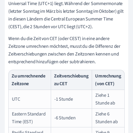
Universal Time (UTC+1) liegt. Während der Sommermonate
(letzter Sonntag im März bis letzter Sonntag im Oktober) gilt
in diesen Ländern die Central European Summer Time
(CEST), die 2 Stunden vor UTC liegt (UTC+2).
Wenn du die Zeit von CET (oder CEST) in eine andere
Zeitzone umrechnen möchtest, musst du die Differenz der
Zeitverschiebungen zwischen den Zeitzonen kennen und
entsprechend hinzufügen oder subtrahieren.
Zu umrechnende
Zeitverschiebung
Umrechnung
Zeitzone
zu CET
(von CET)
Ziehe 1
UTC
-1 Stunde
Stunde ab
Eastern Standard
Ziehe 6
-6 Stunden
Time (EST)
Stunden ab
Pacific Standard
Ziehe 9