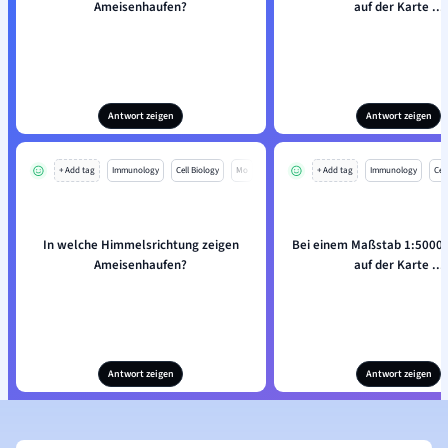
Ameisenhaufen?
auf der Karte ...
Antwort zeigen
Antwort zeigen
+ Add tag
Immunology
Cell Biology
Mo
+ Add tag
Immunology
Cell
In welche Himmelsrichtung zeigen
Bei einem Maßstab 1:50000
Ameisenhaufen?
auf der Karte ...
Antwort zeigen
Antwort zeigen