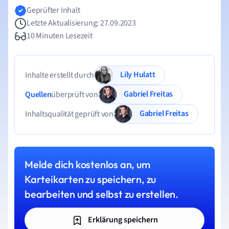
Geprüfter Inhalt
Letzte Aktualisierung: 27.09.2023
10 Minuten Lesezeit
Lily Hulatt
Inhalte erstellt durch
Gabriel Freitas
Quellen
überprüft von
Gabriel Freitas
Inhaltsqualität geprüft von
Melde dich kostenlos an, um
Karteikarten zu speichern, zu
bearbeiten und selbst zu erstellen.
Erklärung speichern