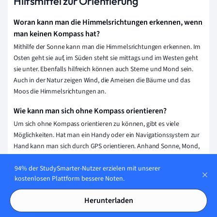
Hilfsmittel zur Orientierung
Woran kann man die Himmelsrichtungen erkennen, wenn
man keinen Kompass hat?
Mithilfe der Sonne kann man die Himmelsrichtungen erkennen. Im
Osten geht sie auf, im Süden steht sie mittags und im Westen geht
sie unter. Ebenfalls hilfreich können auch Sterne und Mond sein.
Auch in der Natur zeigen Wind, die Ameisen die Bäume und das
Moos die Himmelsrichtungen an.
Wie kann man sich ohne Kompass orientieren?
Um sich ohne Kompass orientieren zu können, gibt es viele
Möglichkeiten. Hat man ein Handy oder ein Navigationssystem zur
Hand kann man sich durch GPS orientieren. Anhand Sonne, Mond,
Sterne und der Natur lassen sich die Himmelsrichtungen
94% der StudySmarter-Nutzer erzielen mit unserer
bestimmen. Auch eine Kirche ist mit dem Altar Richtung Osten
kostenlosen Plattform bessere Noten.
ausgerichtet.
Welche Hilfsmittel gibt es zur Orientierung?
Herunterladen
Es gibt die Landkarte, den Kompass und das GPS, das zum Beispiel