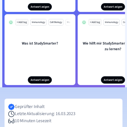
Antwort zeigen
Antwort zeigen
+ Add tag
Immunology
Cell Biology
Mo
+ Add tag
Immunology
Cell
Was ist StudySmarter?
Wie hilft mir StudySmarter, 
zu lernen?
Antwort zeigen
Antwort zeigen
Geprüfter Inhalt
Letzte Aktualisierung: 16.03.2023
10 Minuten Lesezeit