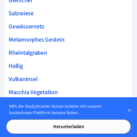
Gletscher
Salzwiese
Gewässernetz
Metamorphes Gestein
Rheintalgraben
Hallig
Vulkaninsel
Macchia Vegetation
Wanderdüne
94% der StudySmarter-Nutzer erzielen mit unserer
kostenlosen Plattform bessere Noten.
Großlandschaften Deutschlands
Herunterladen
Sächsische Schweiz