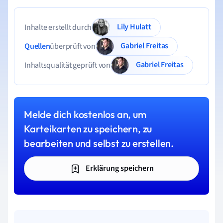
Lily Hulatt
Inhalte erstellt durch
Gabriel Freitas
Quellen
überprüft von
Gabriel Freitas
Inhaltsqualität geprüft von
Melde dich kostenlos an, um
Karteikarten zu speichern, zu
bearbeiten und selbst zu erstellen.
Erklärung speichern