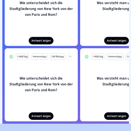
Wie unterscheidet sich die
Was versteht man un
Stadtgliederung von New York von der
Stadtgliederung?
von Paris und Rom?
Antwort zeigen
Antwort zeigen
+ Add tag
Immunology
Cell Biology
Mo
+ Add tag
Immunology
Cell
Wie unterscheidet sich die
Was versteht man un
Stadtgliederung von New York von der
Stadtgliederung?
von Paris und Rom?
Antwort zeigen
Antwort zeigen