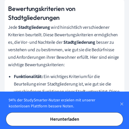
Bewertungskriterien von
Stadtgliederungen
Jede
Stadtgliederung
wird hinsichtlich verschiedener
Kriterien beurteilt. Diese Bewertungskriterien ermöglichen
es, die Vor- und Nachteile der
Stadtgliederung
besser zu
verstehen und zu bestimmen, wie gut sie die Bedürfnisse
und Anforderungen ihrer Bewohner erfüllt. Hier sind einige
wichtige Bewertungskriterien:
Funktionalität:
Ein wichtiges Kriterium für die
Beurteilung einer Stadtgliederung ist, wie gut sie die
verschiedenen Funktionen einer Stadt unterstützt. Diese
Funktionen können Wohnen, Arbeit, Freizeit, Mobilität
94% der StudySmarter-Nutzer erzielen mit unserer
oder andere sein. Eine gute Stadtgliederung ermöglicht
kostenlosen Plattform bessere Noten.
es, diese Funktionen effizient zu erfüllen.
Herunterladen
Lebensqualität:
Die Stadtgliederung spielt auch eine