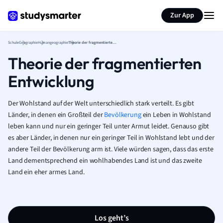
Karteikarten erstellen
Seite zusammenfassen
Zur App
Schule
Geographie
Humangeographie
Theorie der fragmentierten Entwicklung
Theorie der fragmentierten
Entwicklung
Der Wohlstand auf der Welt unterschiedlich stark verteilt. Es gibt
Länder, in denen ein Großteil der
Bevölkerung
ein Leben in Wohlstand
leben kann und nur ein geringer Teil unter Armut leidet. Genauso gibt
es aber Länder, in denen nur ein geringer Teil in Wohlstand lebt und der
andere Teil der Bevölkerung arm ist. Viele würden sagen, dass das erste
Land dementsprechend ein wohlhabendes Land ist und das zweite
Land ein eher armes Land.
Los geht’s