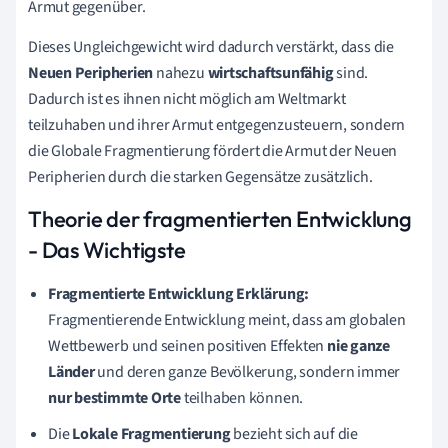
Armut gegenüber.
Dieses Ungleichgewicht wird dadurch verstärkt, dass die
Neuen Peripherien
nahezu
wirtschaftsunfähig
sind.
Dadurch ist es ihnen nicht möglich am Weltmarkt
teilzuhaben und ihrer Armut entgegenzusteuern, sondern
die Globale Fragmentierung fördert die Armut der Neuen
Peripherien durch die starken Gegensätze zusätzlich.
Theorie der fragmentierten Entwicklung
- Das Wichtigste
Fragmentierte Entwicklung Erklärung:
Fragmentierende Entwicklung meint, dass am globalen
Wettbewerb und seinen positiven Effekten
nie ganze
Länder
und deren ganze
Bevölkerung
, sondern immer
nur bestimmte Orte
teilhaben können.
Die
Lokale Fragmentierung
bezieht
sich auf die