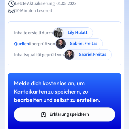
Letzte Aktualisierung: 01.05.2023
10 Minuten Lesezeit
Lily Hulatt
Inhalte erstellt durch
Gabriel Freitas
Quellen
überprüft von
Gabriel Freitas
Inhaltsqualität geprüft von
Melde dich kostenlos an, um
Karteikarten zu speichern, zu
bearbeiten und selbst zu erstellen.
Erklärung speichern