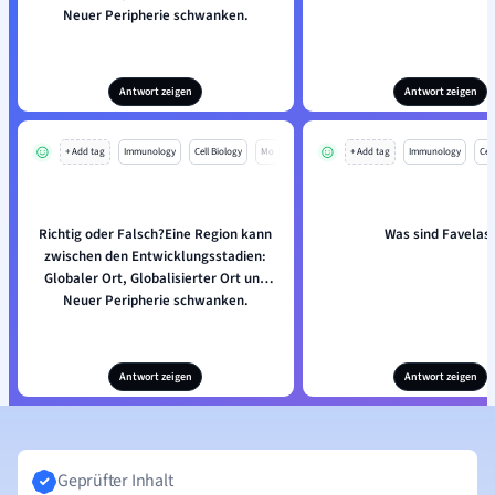
Neuer Peripherie schwanken.
Antwort zeigen
Antwort zeigen
+ Add tag
Immunology
Cell Biology
Mo
+ Add tag
Immunology
Cell
Richtig oder Falsch?Eine Region kann
Was sind Favelas
zwischen den Entwicklungsstadien:
Globaler Ort, Globalisierter Ort und
Neuer Peripherie schwanken.
Antwort zeigen
Antwort zeigen
Geprüfter Inhalt