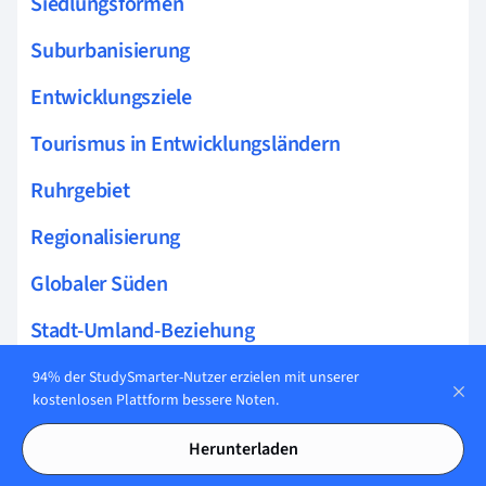
Siedlungsformen
Suburbanisierung
Entwicklungsziele
Tourismus in Entwicklungsländern
Ruhrgebiet
Regionalisierung
Globaler Süden
Stadt-Umland-Beziehung
Raumplanung Geographie
94% der StudySmarter-Nutzer erzielen mit unserer
kostenlosen Plattform bessere Noten.
Stadttypen
Herunterladen
Globaler Norden