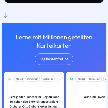
Lerne mit Millionen geteilten
Karteikarten
Leg kostenfrei los
+ Add tag
Immunology
Cell Biology
Mo
+ Add tag
Immunology
Cell
Richtig oder Falsch?Eine Region kann
Was sind Favelas
zwischen den Entwicklungsstadien:
Globaler Ort, Globalisierter Ort und