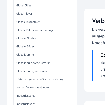
Global Cities
Global Player
Verb
Globale Disparitäten
Die ver
Globale Rahmenvereinbarungen
ausgepr
Globaler Norden
Nordafr
Globaler Süden
Globalisierung
Be
Globalisierung Arbeitsmarkt
un
Globalisierung Tourismus
Ab
Historisch genetische Stadtentwicklung
Human Development Index
Industriegebiet
Industrieländer