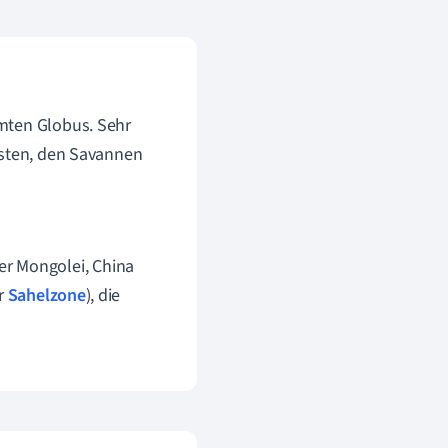
mten Globus. Sehr
üsten, den Savannen
er Mongolei, China
er
Sahelzone
), die