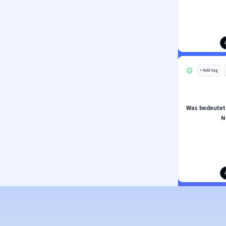
+ Add tag
Was bedeutet 
N