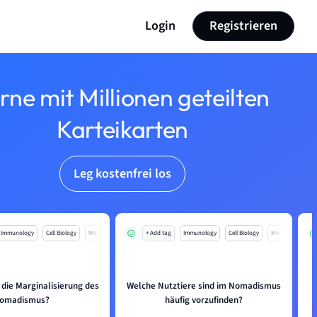
Login
Registrieren
rne mit Millionen geteilten
Karteikarten
Leg kostenfrei los
Immunology
Cell Biology
Mo
+ Add tag
Immunology
Cell Biology
Mo
die Marginalisierung des
Welche Nutztiere sind im Nomadismus
omadismus?
häufig vorzufinden?