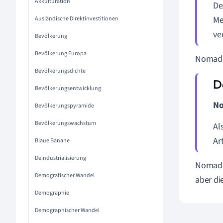
Akkulturation
De
Me
Ausländische Direktinvestitionen
ve
Bevölkerung
Bevölkerung Europa
Nomadi
Bevölkerungsdichte
Bevölkerungsentwicklung
No
Bevölkerungspyramide
Bevölkerungswachstum
Al
Ar
Blaue Banane
Deindustrialisierung
Nomaden
Demografischer Wandel
aber di
Demographie
Demographischer Wandel