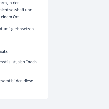
orm, in der
icht sesshaft und
 einem Ort.
tum” gleichsetzen.
sitz.
stils ist, also “nach
esamt bilden diese