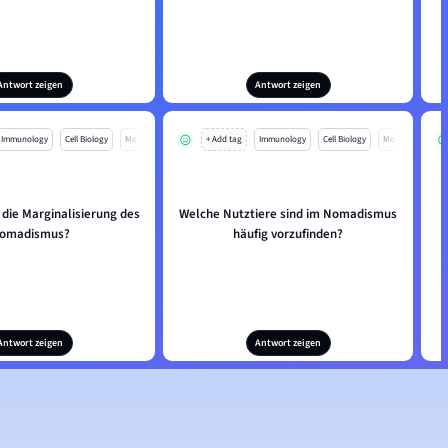
Antwort zeigen
Antwort zeigen
Immunology
Cell Biology
Mo
+ Add tag
Immunology
Cell Biology
Mo
die Marginalisierung des
Welche Nutztiere sind im Nomadismus
omadismus?
häufig vorzufinden?
Antwort zeigen
Antwort zeigen