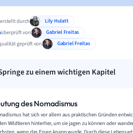
Lily Hulatt
 erstellt durch
Gabriel Freitas
n
überprüft von
Gabriel Freitas
qualität geprüft von
Springe zu einem wichtigen Kapitel
utung des Nomadismus
adismus hat sich vor allem aus praktischen Gründen entwic
den Wildtieren hinterher, um sie jagen zu können oder wande
hsten, wenn das Essen knapp wurde. Durch diese Lebensart