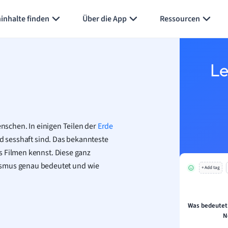
Karteikarten erstellen
Seite zusammenfassen
inhalte finden
Über die App
Ressourcen
Le
enschen. In einigen Teilen der
Erde
nd sesshaft sind. Das bekannteste
s Filmen kennst. Diese ganz
mus genau bedeutet und wie
+ Add tag
Was bedeutet 
N