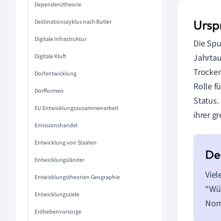
Dependenztheorie
Ursp
Destinationszyklus nach Butler
Digitale Infrastruktur
Die Spu
Jahrtau
Digitale Kluft
Trocken
Dorfentwicklung
Rolle f
Dorfformen
Status.
EU Entwicklungszusammenarbeit
ihrer g
Emissionshandel
Entwicklung von Staaten
Entwicklungsländer
Viel
Entwicklungstheorien Geographie
“Wüs
Entwicklungsziele
Nom
Erdbebenvorsorge