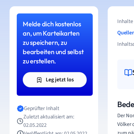
Inhalte
Melde dich kostenlos
an, um Karteikarten
Quelle
zu speichern, zu
Inhalts
bearbeiten und selbst
zu erstellen.
Leg jetzt los
Bede
Geprüfter Inhalt
Der Nom
Zuletzt aktualisiert am:
Völker 
02.05.2022
zum näc
Veröffentlicht am: 02.05.2022