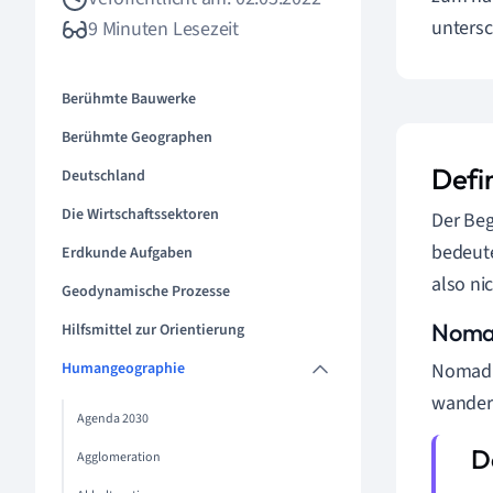
untersc
9 Minuten Lesezeit
Berühmte Bauwerke
Berühmte Geographen
Defi
Deutschland
Die Wirtschaftssektoren
Der Beg
bedeute
Erdkunde Aufgaben
also ni
Geodynamische Prozesse
Nomad
Hilfsmittel zur Orientierung
Humangeographie
Nomadis
wandern
Agenda 2030
Agglomeration