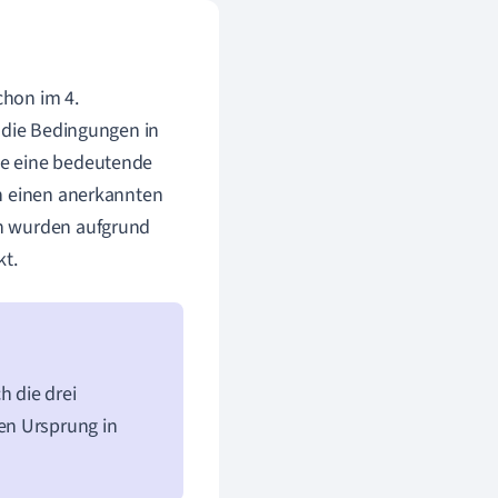
chon im 4.
n die Bedingungen in
me eine bedeutende
ch einen anerkannten
en wurden aufgrund
t.
 die drei
en Ursprung in