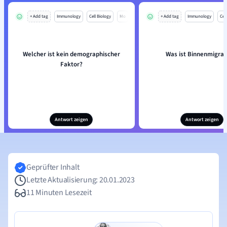
+ Add tag
Immunology
Cell Biology
Mo
+ Add tag
Immunology
Cell
Welcher ist kein demographischer
Was ist Binnenmigrat
Faktor?
Antwort zeigen
Antwort zeigen
Geprüfter Inhalt
Letzte Aktualisierung: 20.01.2023
11 Minuten Lesezeit