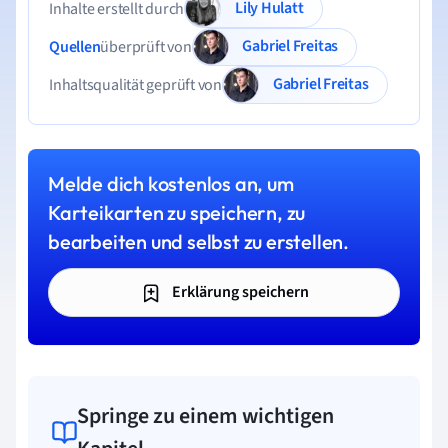
Lily Hulatt
Inhalte erstellt durch
Gabriel Freitas
Quellen
überprüft von
Gabriel Freitas
Inhaltsqualität geprüft von
Melde dich kostenlos an, um
Karteikarten zu speichern, zu
bearbeiten und selbst zu erstellen.
Erklärung speichern
Springe zu einem wichtigen