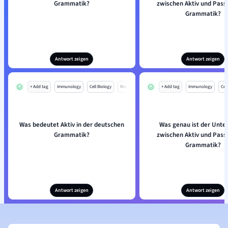
Grammatik?
zwischen Aktiv und Passi
Grammatik?
Antwort zeigen
Antwort zeigen
+ Add tag
Immunology
Cell Biology
Mo
+ Add tag
Immunology
Cell
Was bedeutet Aktiv in der deutschen
Was genau ist der Unte
Grammatik?
zwischen Aktiv und Passi
Grammatik?
Antwort zeigen
Antwort zeigen