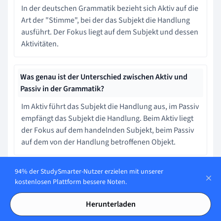
In der deutschen Grammatik bezieht sich Aktiv auf die
Art der "Stimme", bei der das Subjekt die Handlung
ausführt. Der Fokus liegt auf dem Subjekt und dessen
Aktivitäten.
Was genau ist der Unterschied zwischen Aktiv und
Passiv in der Grammatik?
Im Aktiv führt das Subjekt die Handlung aus, im Passiv
empfängt das Subjekt die Handlung. Beim Aktiv liegt
der Fokus auf dem handelnden Subjekt, beim Passiv
auf dem von der Handlung betroffenen Objekt.
94% der StudySmarter-Nutzer erzielen mit unserer
Wie kann die Anwendung von Aktiv oder Passiv in
kostenlosen Plattform bessere Noten.
einem Satz identifiziert werden?
Herunterladen
Man kann die aktive Form eines Satzes bestimmen,
indem man schaut, wer oder was die Handlung