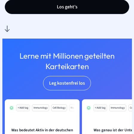
Los geht’s
Lerne mit Millionen geteilten
Karteikarten
Leg kostenfrei los
+ Add tag
Immunology
Cell Biology
Mo
+ Add tag
Immunology
Cell
Was bedeutet Aktiv in der deutschen
Was genau ist der Unte