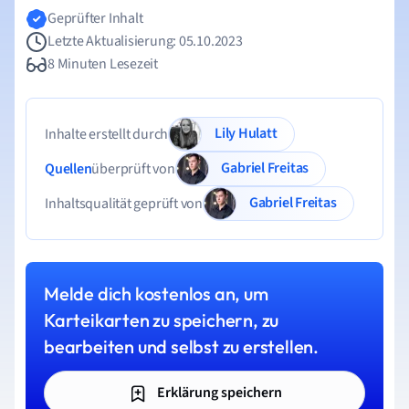
Geprüfter Inhalt
Letzte Aktualisierung: 05.10.2023
8 Minuten Lesezeit
Lily Hulatt
Inhalte erstellt durch
Gabriel Freitas
Quellen
überprüft von
Gabriel Freitas
Inhaltsqualität geprüft von
Melde dich kostenlos an, um
Karteikarten zu speichern, zu
bearbeiten und selbst zu erstellen.
Erklärung speichern