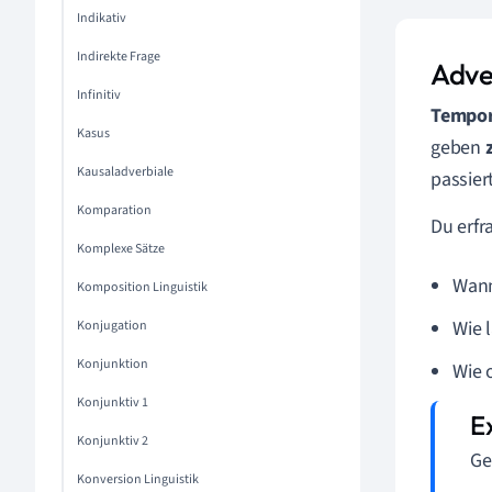
Indikativ
Indirekte Frage
Adve
Infinitiv
Tempor
Kasus
geben
Kausaladverbiale
passier
Komparation
Du erfr
Komplexe Sätze
Wan
Komposition Linguistik
Wie 
Konjugation
Konjunktion
Wie 
Konjunktiv 1
Konjunktiv 2
Ge
Konversion Linguistik