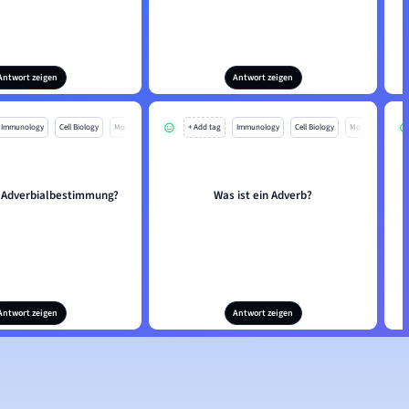
Antwort zeigen
Antwort zeigen
Immunology
Cell Biology
Mo
+ Add tag
Immunology
Cell Biology
Mo
e Adverbialbestimmung?
Was ist ein Adverb?
Antwort zeigen
Antwort zeigen