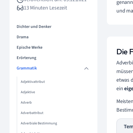
genann
13 Minuten Lesezeit
und man
Dichter und Denker
Drama
Epische Werke
Die 
Erörterung
Adverbi
Grammatik
müssen 
etwas d
Adjektivattribut
ein
eig
Adjektive
Meiste
Adverb
Bestim
Adverbattribut
Adverbiale Bestimmung
Tem