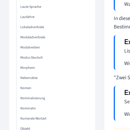
W
Laute Sprache
Lautlehre
In dies
Bestimm
Lokaladverbiale
Modaladverbiale
Modalverben
Li
Modus Deutsch
Wi
Morphem
"Zwei S
Nebensätze
Nomen
Nominalisierung
Se
Nominativ
Wi
Numerale Wortart
Objekt