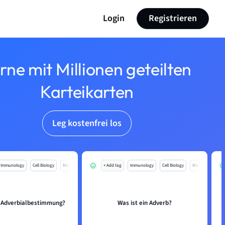
Login
Registrieren
rne mit Millionen geteilten
Karteikarten
Leg kostenfrei los
Immunology
Cell Biology
Mo
+ Add tag
Immunology
Cell Biology
Mo
e Adverbialbestimmung?
Was ist ein Adverb?