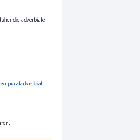
daher die adverbiale
Temporaladverbial
.
hren
.