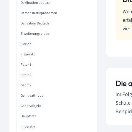
Deklination deutsch
Wen
Demonstrativpronomen
erfa
Derivation Deutsch
vier
Erweiterungsprobe
Flexion
Fragesatz
Futur 1
Futur 2
Die 
Genitiv
Im Folg
Genitivattribut
Schule 
Genitivobjekt
Beispie
Hauptsatz
Imperativ