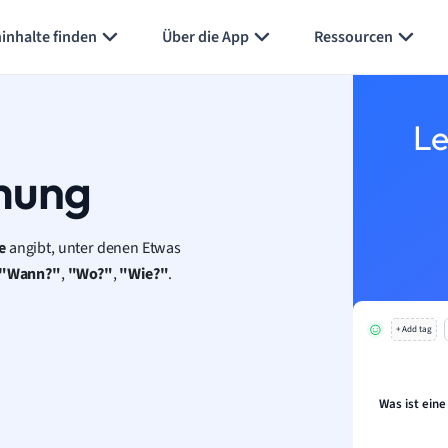
Karteikarten erstellen
Seite zusammenfassen
inhalte finden
Über die App
Ressourcen
Le
mung
e
angibt, unter denen Etwas
"Wann?"
,
"Wo?"
,
"Wie?"
.
+ Add tag
Was ist ein