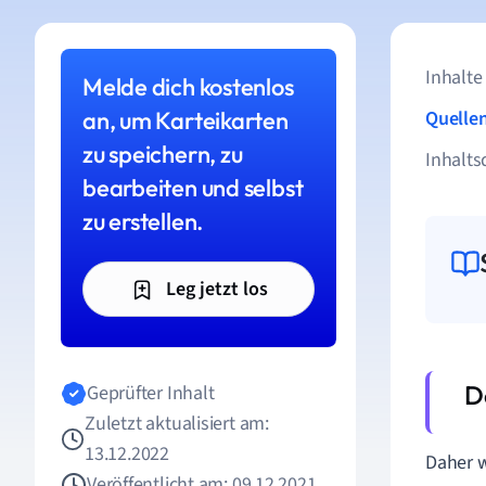
Inhalte
Melde dich kostenlos
an, um Karteikarten
Quelle
zu speichern, zu
Inhalts
bearbeiten und selbst
zu erstellen.
Leg jetzt los
Geprüfter Inhalt
Zuletzt aktualisiert am:
13.12.2022
Daher 
Veröffentlicht am: 09.12.2021