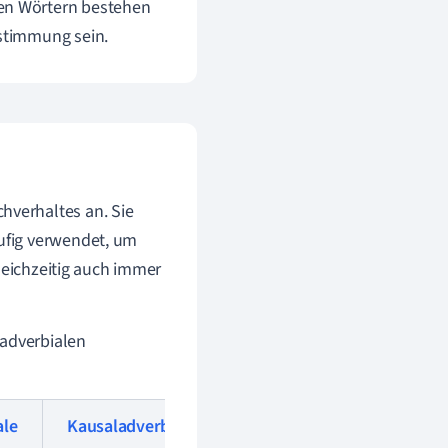
en Wörtern bestehen
stimmung sein.
verhaltes an. Sie
ufig verwendet, um
leichzeitig auch immer
adverbialen
ale
Kausaladverbiale