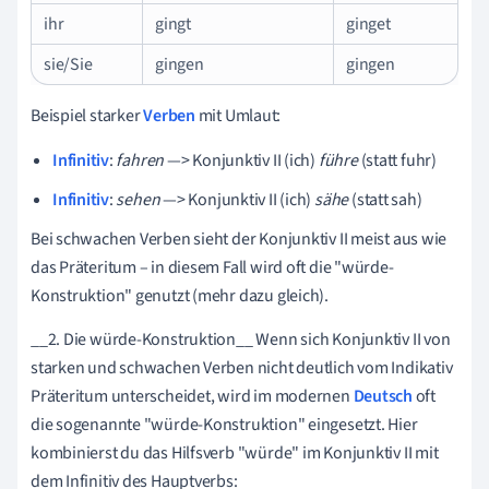
ihr
gingt
ginget
sie/Sie
gingen
gingen
Beispiel starker
Verben
mit Umlaut:
Infinitiv
:
fahren
—> Konjunktiv II (ich)
führe
(statt fuhr)
Infinitiv
:
sehen
—> Konjunktiv II (ich)
sähe
(statt sah)
Bei schwachen Verben sieht der Konjunktiv II meist aus wie
das Präteritum – in diesem Fall wird oft die "würde-
Konstruktion" genutzt (mehr dazu gleich).
__2. Die würde-Konstruktion__ Wenn sich Konjunktiv II von
starken und schwachen Verben nicht deutlich vom Indikativ
Präteritum unterscheidet, wird im modernen
Deutsch
oft
die sogenannte "würde-Konstruktion" eingesetzt. Hier
kombinierst du das Hilfsverb "würde" im Konjunktiv II mit
dem Infinitiv des Hauptverbs: