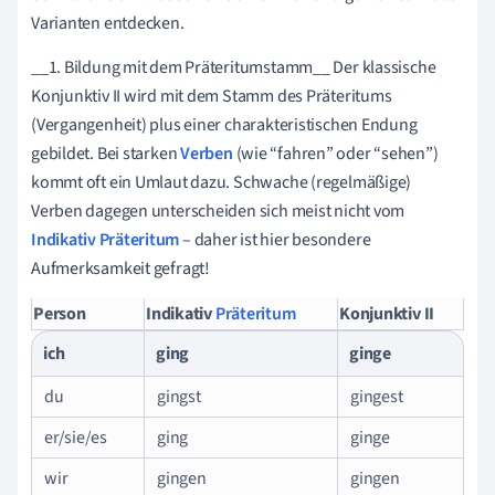
Varianten entdecken.
__1. Bildung mit dem Präteritumstamm__ Der klassische
Konjunktiv II wird mit dem Stamm des Präteritums
(Vergangenheit) plus einer charakteristischen Endung
gebildet. Bei starken
Verben
(wie “fahren” oder “sehen”)
kommt oft ein Umlaut dazu. Schwache (regelmäßige)
Verben dagegen unterscheiden sich meist nicht vom
Indikativ
Präteritum
– daher ist hier besondere
Aufmerksamkeit gefragt!
Person
Indikativ
Präteritum
Konjunktiv II
ich
ging
ginge
du
gingst
gingest
er/sie/es
ging
ginge
wir
gingen
gingen