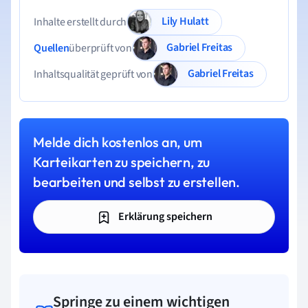
Lily Hulatt
Inhalte erstellt durch
Gabriel Freitas
Quellen
überprüft von
Gabriel Freitas
Inhaltsqualität geprüft von
Melde dich kostenlos an, um
Karteikarten zu speichern, zu
bearbeiten und selbst zu erstellen.
Erklärung speichern
Springe zu einem wichtigen