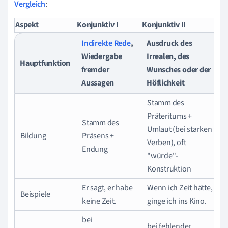
Vergleich
:
Aspekt
Konjunktiv I
Konjunktiv II
Indirekte Rede
,
Ausdruck des
Wiedergabe
Irrealen, des
Hauptfunktion
fremder
Wunsches oder der
Aussagen
Höflichkeit
Stamm des
Präteritums +
Stamm des
Umlaut (bei starken
Bildung
Präsens +
Verben), oft
Endung
"würde"-
Konstruktion
Er sagt, er habe
Wenn ich Zeit hätte,
Beispiele
keine Zeit.
ginge ich ins Kino.
bei
bei fehlender