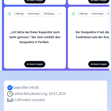
Antwort zeigen
Antwort zeigen
+ Add tag
Immunology
Cell Biology
Mo
+ Add tag
Immunology
Cell
,,Ich hätte bei freier Kapazität noch
Der Konjunktiv II hat die 
mehr gelesen.“ Der Satz enthält den
Funktionen wie der Konju
Konjunktiv II Perfekt.
Antwort zeigen
Antwort zeigen
Geprüfter Inhalt
Letzte Aktualisierung: 18.07.2025
11 Minuten Lesezeit