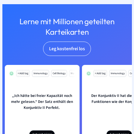
Lerne mit Millionen geteilten
Karteikarten
Leg kostenfrei los
+ Add tag
Immunology
Cell Biology
Mo
+ Add tag
Immunology
Cell
,,Ich hätte bei freier Kapazität noch
Der Konjunktiv II hat die 
mehr gelesen.“ Der Satz enthält den
Funktionen wie der Konju
Konjunktiv II Perfekt.