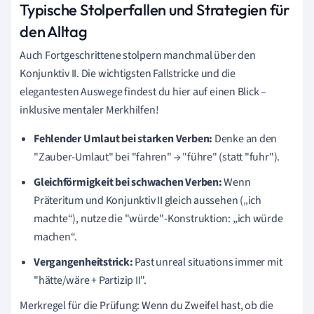
Typische Stolperfallen und Strategien für
den Alltag
Auch Fortgeschrittene stolpern manchmal über den
Konjunktiv II. Die wichtigsten Fallstricke und die
elegantesten Auswege findest du hier auf einen Blick –
inklusive mentaler Merkhilfen!
Fehlender Umlaut bei starken Verben:
Denke an den
"Zauber-Umlaut" bei "fahren" → "führe" (statt "fuhr").
Gleichförmigkeit bei schwachen Verben:
Wenn
Präteritum und Konjunktiv II gleich aussehen („ich
machte“), nutze die "würde"-Konstruktion: „ich würde
machen“.
Vergangenheitstrick:
Past unreal situations immer mit
"hätte/wäre + Partizip II".
Merkregel für die Prüfung: Wenn du Zweifel hast, ob die