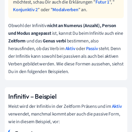
möchtest, schau Dir auch die Erklärungen "
Futur 1
", "
Konjunktiv 2
" oder "
Modalverben
" an.
Obwohl der Infinitiv
nicht an Numerus (Anzahl), Person
und Modus angepasst
ist, kannst Du beim Infinitiv auch eine
Zeitform
und das
Genus verbi
bestimmen, also
herausfinden, ob das Verb im
Aktiv
oder
Passiv
steht. Denn
d
er Infinitiv kann sowohl bei passiven als auch bei aktiven
Verben gebildet werden. Wie diese Formen aussehen, siehst
Du in den folgenden Beispielen.
Infinitiv – Beispiel
Meist wird der Infinitiv in der Zeitform Präsens und im
Aktiv
verwendet, manchmal kommt aber auch die passive Form,
wie in diesem Beispiel, vor: