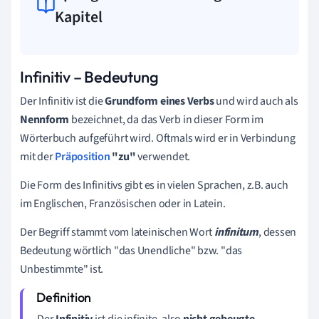
Kapitel
Infinitiv – Bedeutung
Der Infinitiv ist die
Grundform eines Verbs
und wird auch als
Nennform
bezeichnet, da das Verb in dieser Form im
Wörterbuch aufgeführt wird. Oftmals wird er in Verbindung
mit der
Präposition
"zu"
verwendet.
Die Form des Infinitivs gibt es in vielen Sprachen, z.B. auch
im Englischen, Französischen oder in Latein.
Der Begriff stammt vom lateinischen Wort
infinitum
, dessen
Bedeutung wörtlich "das Unendliche" bzw. "das
Unbestimmte" ist.
Der
Infinitiv
ist die infinite, also
nicht gebeugte