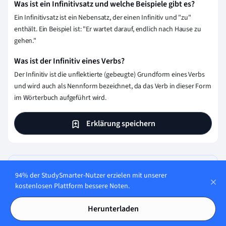
Was ist ein Infinitivsatz und welche Beispiele gibt es?
Ein Infinitivsatz ist ein Nebensatz, der einen Infinitiv und "zu"
enthält. Ein Beispiel ist: "Er wartet darauf, endlich nach Hause zu
gehen."
Was ist der Infinitiv eines Verbs?
Der Infinitiv ist die unflektierte (gebeugte) Grundform eines Verbs
und wird auch als Nennform bezeichnet, da das Verb in dieser Form
im Wörterbuch aufgeführt wird.
Erklärung speichern
Teste dein Wissen mit Multiple-
94% der StudySmarter-Nutzer erzielen mit unserer
Choice-Karteikarten
kostenlosen Plattform bessere Noten.
Herunterladen