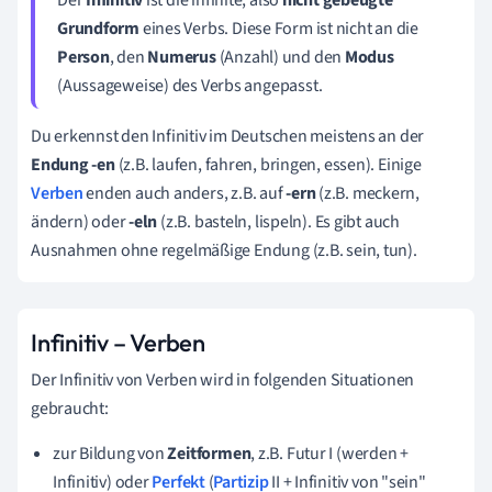
Grundform
eines Verbs. Diese Form ist nicht an die
Person
, den
Numerus
(Anzahl) und den
Modus
(Aussageweise) des Verbs angepasst.
Du erkennst den Infinitiv im Deutschen meistens an der
Endung -en
(z.B. laufen, fahren, bringen, essen). Einige
Verben
enden auch anders, z.B. auf
-ern
(z.B. meckern,
ändern) oder
-eln
(z.B. basteln, lispeln). Es gibt auch
Ausnahmen ohne regelmäßige Endung (z.B. sein, tun).
Infinitiv – Verben
Der Infinitiv von Verben wird in folgenden Situationen
gebraucht:
zur Bildung von
Zeitformen
, z.B. Futur I (werden +
Infinitiv) oder
Perfekt
(
Partizip
II + Infinitiv von "sein"