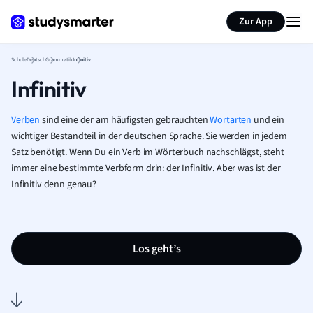
Karteikarten erstellen
Seite zusammenfassen
Zur App
Schule
Deutsch
Grammatik
Infinitiv
Infinitiv
Verben
sind eine der am häufigsten gebrauchten
Wortarten
und ein
wichtiger Bestandteil in der deutschen Sprache. Sie werden in jedem
Satz benötigt. Wenn Du ein Verb im Wörterbuch nachschlägst, steht
immer eine bestimmte Verbform drin: der Infinitiv. Aber was ist der
Infinitiv denn genau?
Los geht’s