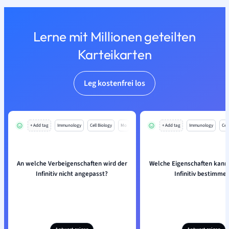
Lerne mit Millionen geteilten
Karteikarten
Leg kostenfrei los
+ Add tag
Immunology
Cell Biology
Mo
+ Add tag
Immunology
Cell
An welche Verbeigenschaften wird der
Welche Eigenschaften kan
Infinitiv nicht angepasst?
Infinitiv bestimme