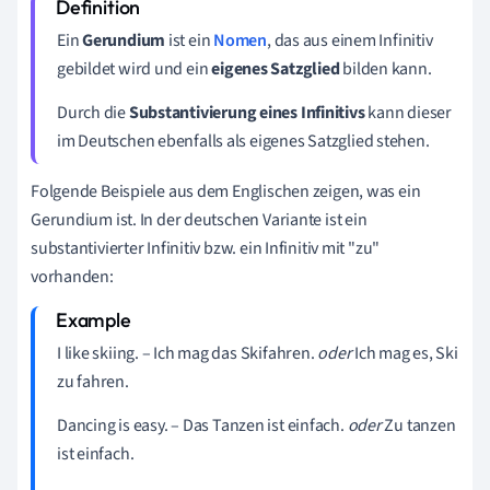
Ein
Gerundium
ist ein
Nomen
, das aus einem Infinitiv
gebildet wird und ein
eigenes Satzglied
bilden kann.
Durch die
Substantivierung eines Infinitivs
kann dieser
im Deutschen ebenfalls als eigenes Satzglied stehen.
Folgende Beispiele aus dem Englischen zeigen, was ein
Gerundium ist. In der deutschen Variante ist ein
substantivierter Infinitiv bzw. ein Infinitiv mit "zu"
vorhanden:
I like skiing. – Ich mag das Skifahren.
oder
Ich mag es, Ski
zu fahren.
Dancing is easy.
–
Das Tanzen ist einfach.
oder
Zu tanzen
ist einfach.