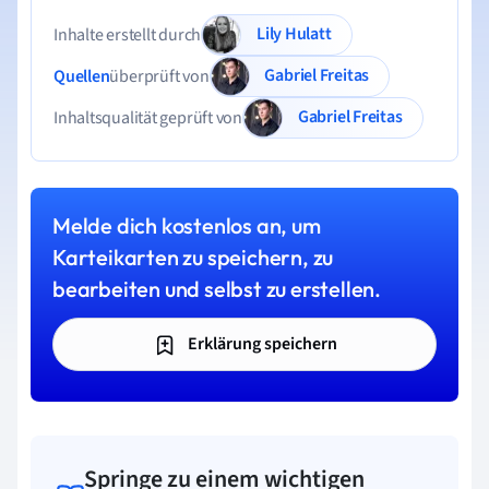
Lily Hulatt
Inhalte erstellt durch
Gabriel Freitas
Quellen
überprüft von
Gabriel Freitas
Inhaltsqualität geprüft von
Melde dich kostenlos an, um
Karteikarten zu speichern, zu
bearbeiten und selbst zu erstellen.
Erklärung speichern
Springe zu einem wichtigen