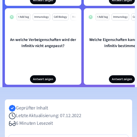
Antwort zeigen
Antwort zeigen
+ Add tag
Immunology
Cell Biology
Mo
+ Add tag
Immunology
Cell
An welche Verbeigenschaften wird der
Welche Eigenschaften kan
Infinitiv nicht angepasst?
Infinitiv bestimme
Antwort zeigen
Antwort zeigen
Geprüfter Inhalt
Letzte Aktualisierung: 07.12.2022
6 Minuten Lesezeit