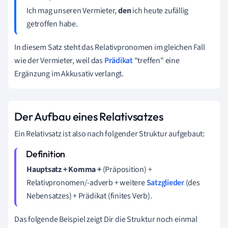
Ich mag unseren Vermieter,
den
ich heute zufällig
getroffen habe
.
In diesem Satz steht das Relativpronomen im gleichen Fall
wie der Vermieter, weil das
Prädikat
"treffen" eine
Ergänzung im Akkusativ verlangt.
Der Aufbau eines Relativsatzes
Ein Relativsatz ist also nach folgender Struktur aufgebaut:
Hauptsatz + Komma +
(Präposition)
+
Relativpronomen/-adverb
+
weitere
Satzglieder
(des
Nebensatzes)
+
Prädikat (finites Verb)
.
Das folgende Beispiel zeigt Dir die Struktur noch einmal