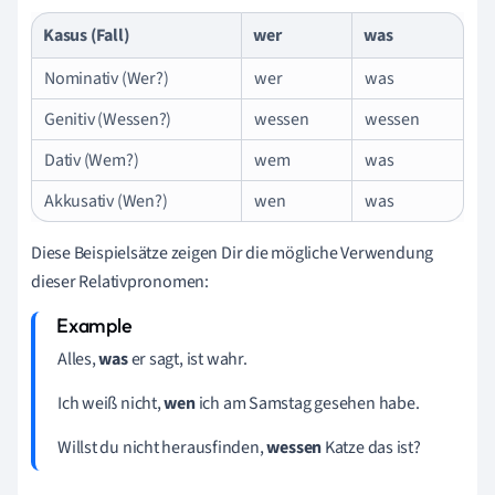
Kasus (Fall)
wer
was
Nominativ (Wer?)
wer
was
Genitiv (Wessen?)
wessen
wessen
Dativ (Wem?)
wem
was
Akkusativ (Wen?)
wen
was
Diese Beispielsätze zeigen Dir die mögliche Verwendung
dieser Relativpronomen:
Alles,
was
er sagt, ist wahr.
Ich weiß nicht,
wen
ich am Samstag gesehen habe.
Willst du nicht herausfinden,
wessen
Katze das ist?