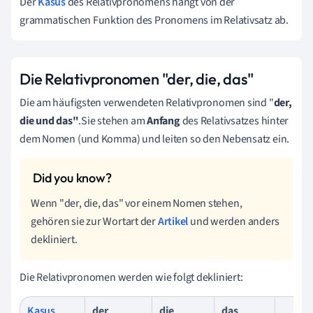
Der
Kasus
des Relativpronomens hängt von der
grammatischen Funktion des Pronomens im Relativsatz ab.
Die Relativpronomen "der, die, das"
Die am häufigsten verwendeten Relativpronomen sind "
der,
die und das"
.Sie stehen am
Anfang
des Relativsatzes hinter
dem Nomen (und Komma) und leiten so den Nebensatz ein.
Wenn "der, die, das" vor einem Nomen stehen,
gehören sie zur Wortart der
Artikel
und werden anders
dekliniert.
Die Relativpronomen werden wie folgt dekliniert:
Kasus
der
die
das