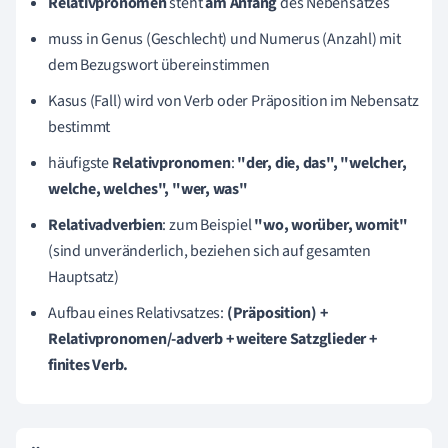
Relativpronomen
steht
am Anfang
des Nebensatzes
muss in Genus (Geschlecht) und Numerus (Anzahl) mit
dem Bezugswort übereinstimmen
Kasus (Fall) wird von Verb oder Präposition im Nebensatz
bestimmt
häufigste
Relativpronomen
:
"der, die, das",
"welcher,
welche, welches", "wer, was"
Relativadverbien
: zum Beispiel
"wo, worüber, womit"
(sind unveränderlich, beziehen sich auf gesamten
Hauptsatz)
Aufbau eines Relativsatzes:
(Präposition) +
Relativpronomen/-adverb + weitere Satzglieder +
finites Verb.