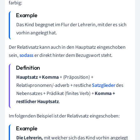
farbig:
Das Kind begegnet im Flur der Lehrerin,
mit
der
es sich
vorhin
angelegt hat
.
Der Relativsatz kann auch in den Hauptsatz eingeschoben
sein,
sodass
er direkt hinter dem Bezugswort steht.
Hauptsatz + Komma
+
(Präposition)
+
Relativpronomen/-adverb
+
restliche
Satzglieder
des
Nebensatzes
+
Prädikat (finites Verb)
+
Komma +
restlicher Hauptsatz
.
Im folgenden Beispiel ist der Relativsatz eingeschoben:
Die Lehrerin,
mit
welcher
sich das Kind vorhin
angelegt