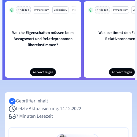
+ Add tag
Immunology
Cell Biology
Mo
+ Add tag
Immunology
Cell
Welche Eigenschaften müssen beim
Was bestimmt den Fal
Bezugswort und Relativpronomen
Relativpronomens
übereinstimmen?
Antwort zeigen
Antwort zeigen
Geprüfter Inhalt
Letzte Aktualisierung: 14.12.2022
7 Minuten Lesezeit