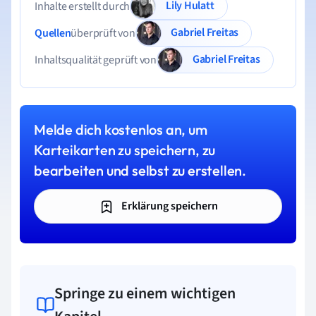
Lily Hulatt
Inhalte erstellt durch
Gabriel Freitas
Quellen
überprüft von
Gabriel Freitas
Inhaltsqualität geprüft von
Melde dich kostenlos an, um
Karteikarten zu speichern, zu
bearbeiten und selbst zu erstellen.
Erklärung speichern
Springe zu einem wichtigen