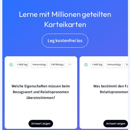
Lerne mit Millionen geteilten
Karteikarten
Leg kostenfrei los
+ Add tag
Immunology
Cell Biology
Mo
+ Add tag
Immunology
Cell
Welche Eigenschaften müssen beim
Was bestimmt den Fal
Bezugswort und Relativpronomen
Relativpronomens
übereinstimmen?
Antwort zeigen
Antwort zeigen