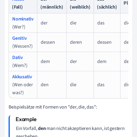
Plural
(Fall)
(männlich)
(weiblich)
(sächlich)
Nominativ
der
die
das
die
(Wer?)
Genitiv
dessen
deren
dessen
deren
(Wessen?)
Dativ
dem
der
dem
denen
(Wem?)
Akkusativ
(Wen oder
den
die
das
die
was?)
Beispielsätze mit Formen von "der, die, das":
Ein Vorfall,
den
man nicht akzeptieren kann
, ist gestern
geschehen.