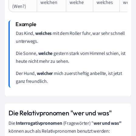
welchen
welche
welches
welch
(Wen?)
Das Kind,
welches
mit dem Roller fuhr
, war sehr schnell
unterwegs.
Die Sonne,
welche
gestern stark vom Himmel schien
, ist
heute nicht mehr zu sehen.
Der Hund,
welcher
mich zuerst heftig anbellte
, ist jetzt
ganz freundlich.
Die Relativpronomen "wer und was"
Die
Interrogativpronomen
(Fragewörter) "
wer und was"
können auch als Relativpronomen benutzt werden: