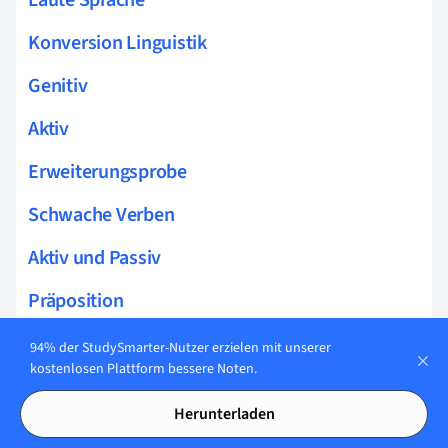
Konversion Linguistik
Genitiv
Aktiv
Erweiterungsprobe
Schwache Verben
Aktiv und Passiv
Präposition
Konjunktiv 2
94% der StudySmarter-Nutzer erzielen mit unserer
kostenlosen Plattform bessere Noten.
Konjunktiv 1
Herunterladen
Zeitformen Deutsch