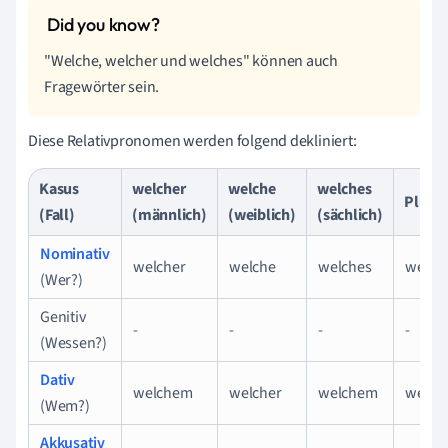
"Welche, welcher und welches" können auch
Fragewörter sein.
Diese Relativpronomen werden folgend dekliniert:
Kasus
welcher
welche
welches
Plural
(Fall)
(männlich)
(weiblich)
(sächlich)
Nominativ
welcher
welche
welches
welch
(Wer?)
Genitiv
-
-
-
-
(Wessen?)
Dativ
welchem
welcher
welchem
welch
(Wem?)
Akkusativ