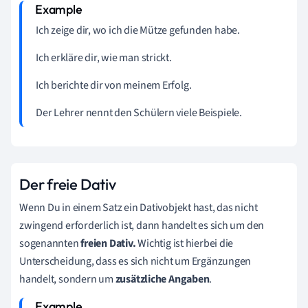
Ich
zeige
dir
, wo ich die Mütze gefunden habe.
Ich
erkläre
dir
, wie man strickt.
Ich
berichte
dir
von meinem Erfolg.
Der Lehrer
nennt
den Schülern
viele Beispiele.
Der freie Dativ
Wenn Du in einem Satz ein Dativobjekt hast, das nicht
zwingend erforderlich ist, dann handelt es sich um den
sogenannten
freien Dativ.
Wichtig ist hierbei die
Unterscheidung, dass es sich nicht um Ergänzungen
handelt, sondern um
zusätzliche Angaben
.