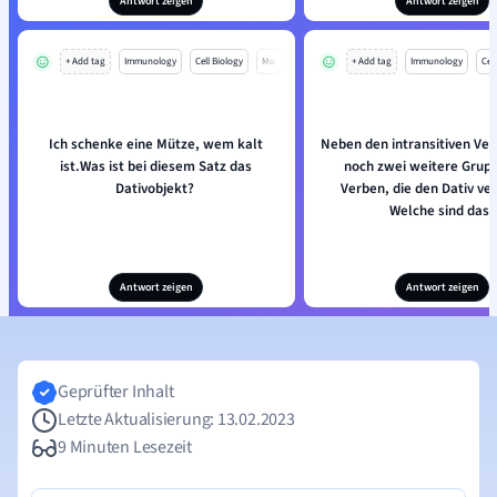
Antwort zeigen
Antwort zeigen
+ Add tag
Immunology
Cell Biology
Mo
+ Add tag
Immunology
Cell
Ich schenke eine Mütze, wem kalt
Neben den intransitiven Ver
ist.Was ist bei diesem Satz das
noch zwei weitere Grup
Dativobjekt?
Verben, die den Dativ ve
Welche sind das?
Antwort zeigen
Antwort zeigen
Geprüfter Inhalt
Letzte Aktualisierung: 13.02.2023
9 Minuten Lesezeit