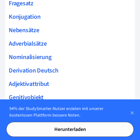
Fragesatz
Konjugation
Nebensätze
Adverbialsätze
Nominalisierung
Derivation Deutsch
Adjektivattribut
Genitivobjekt
94% der StudySmarter-Nutzer erzielen mit unserer
Ausrufesatz
kostenlosen Plattform bessere Noten.
Satzreihe
Herunterladen
Aussagesatz