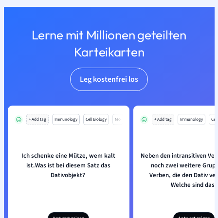
Lerne mit Millionen geteilten
Karteikarten
Leg kostenfrei los
+ Add tag
Immunology
Cell Biology
Mo
+ Add tag
Immunology
Cell
Ich schenke eine Mütze, wem kalt
Neben den intransitiven Ver
ist.Was ist bei diesem Satz das
noch zwei weitere Grup
Dativobjekt?
Verben, die den Dativ ve
Welche sind das?