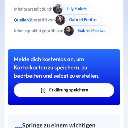
Lily Hulatt
Inhalte erstellt durch
Gabriel Freitas
Quellen
überprüft von
Gabriel Freitas
Inhaltsqualität geprüft von
Melde dich kostenlos an, um
Karteikarten zu speichern, zu
bearbeiten und selbst zu erstellen.
Erklärung speichern
Springe zu einem wichtigen