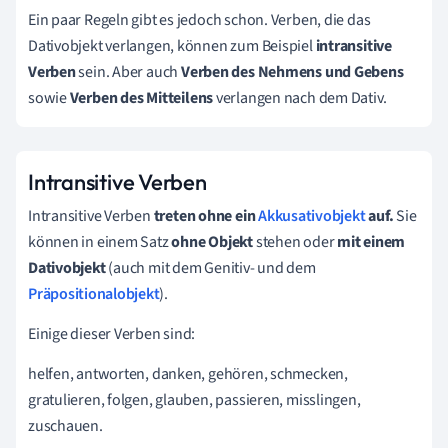
Ein paar Regeln gibt es jedoch schon. Verben, die das
Dativobjekt verlangen, können zum Beispiel
intransitive
Verben
sein. Aber auch
Verben des Nehmens und Gebens
sowie
Verben des Mitteilens
verlangen nach dem Dativ.
Intransitive Verben
Intransitive Verben
treten ohne ein
Akkusativobjekt
auf.
Sie
können in einem Satz
ohne Objekt
stehen oder
mit einem
Dativobjekt
(auch mit dem Genitiv- und dem
Präpositionalobjekt
).
Einige dieser Verben sind:
helfen, antworten, danken, gehören, schmecken,
gratulieren, folgen, glauben, passieren, misslingen,
zuschauen.