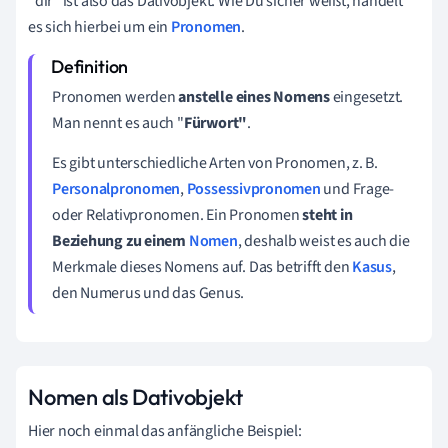
"dir" ist also das Dativobjekt. Wie Du sicher weißt, handelt
es sich hierbei um ein
Pronomen
.
Pronomen werden
anstelle eines Nomens
eingesetzt.
Man nennt es auch "
Fürwort"
.
Es gibt unterschiedliche Arten von Pronomen, z. B.
Personalpronomen
,
Possessivpronomen
und Frage-
oder Relativpronomen. Ein Pronomen
steht in
Beziehung zu einem
Nomen
, deshalb weist es auch die
Merkmale dieses Nomens auf. Das betrifft den
Kasus
,
den Numerus und das Genus.
Nomen als Dativobjekt
Hier noch einmal das anfängliche Beispiel: