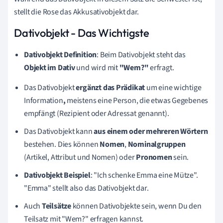
stellt die Rose das
Akkusativobjekt
dar.
Dativobjekt - Das Wichtigste
Dativobjekt Definition
: Beim Dativobjekt steht das
Objekt
im Dativ
und wird mit
"Wem?"
erfragt.
Das Dativobjekt
ergänzt das Prädikat
um eine wichtige
Information
,
meistens eine Person, die etwas Gegebenes
empfängt (Rezipient oder Adressat genannt).
Das Dativobjekt kann
aus einem oder mehreren Wörtern
bestehen. Dies können
Nomen
,
Nominalgruppen
(Artikel, Attribut und Nomen) oder
Pronomen
sein.
Dativobjekt Beispiel
: "Ich schenke
Emma
eine Mütze".
"Emma" stellt also das Dativobjekt dar.
Auch
Teilsätze
können Dativobjekte sein, wenn Du den
Teilsatz mit "Wem?" erfragen kannst.