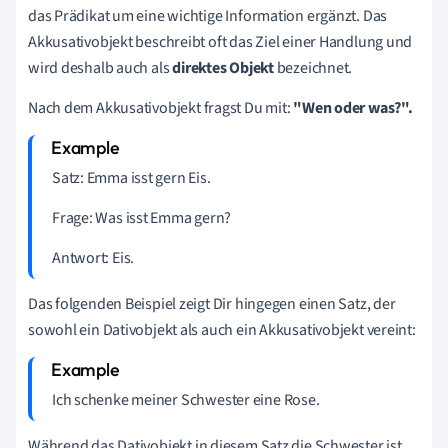
das Prädikat um eine wichtige Information ergänzt. Das
Akkusativobjekt beschreibt oft das Ziel einer Handlung und
wird deshalb auch als
direktes Objekt
bezeichnet.
Nach dem
Akkusativobjekt
fragst Du mit:
"Wen oder was?".
Satz: Emma isst gern
Eis
.
Frage: Was isst Emma gern?
Antwort:
Eis
.
Das folgenden Beispiel zeigt Dir hingegen einen Satz, der
sowohl ein Dativobjekt als auch ein Akkusativobjekt vereint:
Ich schenke meiner
Schwester
eine
Rose
.
Während das
Dativobjekt
in diesem Satz die Schwester ist,