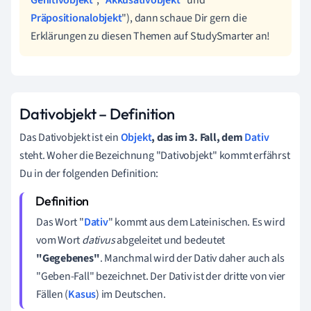
Präpositionalobjekt
"), dann schaue Dir gern die
Erklärungen zu diesen Themen auf StudySmarter an!
Dativobjekt – Definition
Das Dativobjekt ist ein
Objekt
, das im 3. Fall, dem
Dativ
steht. Woher die Bezeichnung "Dativobjekt" kommt erfährst
Du in der folgenden Definition:
Das Wort "
Dativ
" kommt aus dem Lateinischen. Es wird
vom Wort
dativus
abgeleitet und bedeutet
"
Gegebenes"
. Manchmal wird der Dativ daher auch als
"Geben-Fall" bezeichnet. Der Dativ ist der dritte von vier
Fällen (
Kasus
) im Deutschen.