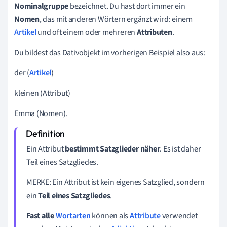
Nominalgruppe
bezeichnet. Du hast dort immer ein
Nomen
, das mit anderen Wörtern ergänzt wird: einem
Artikel
und oft einem oder mehreren
Attributen
.
Du bildest das Dativobjekt im vorherigen Beispiel also aus:
der
(
Artikel
)
kleinen
(Attribut)
Emma
(Nomen).
Ein Attribut
bestimmt Satzglieder näher
. Es ist daher
Teil eines Satzgliedes.
MERKE: Ein Attribut ist kein eigenes Satzglied, sondern
ein
T
eil eines Satzgliedes
.
Fast alle
Wortarten
können als
Attribute
verwendet