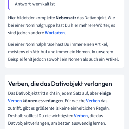
Antwort:
wem kalt ist
.
Hier bildet der komplette
Nebensatz
das Dativobjekt. Wie
bei einer Nominalgruppe hast Du hier mehrere Wörter, es
sind jedoch andere
Wortarten
.
Bei einer Nominalphrase hast Du immer einen Artikel,
meistens ein Attribut und immer ein Nomen. In unserem
Beispiel fehlt jedoch sowohl ein Nomen als auch ein Artikel.
Verben, die das Dativobjekt verlangen
Das Dativobjekt tritt nicht in jedem Satz auf, aber
einige
Verben
können es verlangen
. Für welche
Verben
das
zutrifft, gibt es größtenteils keine einheitlichen Regeln.
Deshalb solltest Du die wichtigsten
Verben
, die das
Dativobjekt verlangen, am besten auswendig lernen.