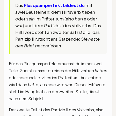
Das
Plusquamperfekt bildest du
mit
zwei Bausteinen: dem Hilfsverb
haben
oder
sein
im Präteritum (also
hatte
oder
war
) und dem
Partizip II
des Vollverbs. Das
Hilfsverb steht an zweiter Satzstelle, das
Partizip II rutscht ans Satzende:
Sie hatte
den Brief geschrieben
.
Für das Plusquamperfekt brauchst du immer zwei
Teile. Zuerst nimmst du eines der Hilfsverben
haben
oder
sein
und setzt es ins Präteritum. Aus
haben
wird dann
hatte
, aus
sein
wird
war
. Dieses Hilfsverb
steht im Hauptsatz an der zweiten Stelle, direkt
nach dem Subjekt.
Der zweite Teil ist das Partizip II des Vollverbs, also