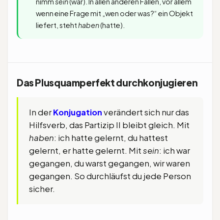
nimm
sein
(war). In allen anderen Fällen, vor allem
wenn eine Frage mit „wen oder was?“ ein Objekt
liefert, steht
haben
(hatte).
Das Plusquamperfekt durchkonjugieren
In der
Konjugation
verändert sich nur das
Hilfsverb, das Partizip II bleibt gleich. Mit
haben
: ich hatte gelernt, du hattest
gelernt, er hatte gelernt. Mit
sein
: ich war
gegangen, du warst gegangen, wir waren
gegangen. So durchläufst du jede Person
sicher.