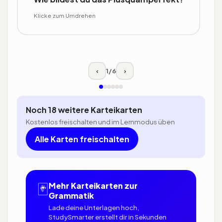
sein (hatte/war) plus dem Partizip II:
Klicke zum Umdrehen
ich hatte gelernt, ich war gegangen.
Klicke zum Umdrehen
1
/
6
‹
›
Noch 18 weitere Karteikarten
Kostenlos freischalten und im Lernmodus üben
Alle Karten freischalten
🃏
Mehr Karteikarten zur
Grammatik
Lade deine Unterlagen hoch,
StudySmarter erstellt dir in Sekunden