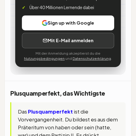
Über 40 Millionen Lernende dabei
Hilfsverb
→
sein bei Bewegung (war gegangen),
Sign up with Google
sonst haben
Mit E-Mail anmelden
Wann
Mit der Anmeldung akzeptierst du die
Nutzungsbedingungen
und
Datenschutzerklärung
.
→
vor einer anderen Vergangenheit
(nachdem …)
Plusquamperfekt, das Wichtigste
Das
Plusquamperfekt
ist die
Vorvergangenheit. Du bildest es aus dem
Präteritum von
haben
oder
sein
(hatte,
war) und dem Partizip II. Es drückt