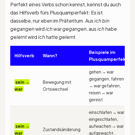
Perfekt eines Verbs schon kennst, kennst du auch
das Hilfsverb fürs Plusquamperfekt: Es ist
dasselbe, nur eben im Präteritum. Aus
ich bin
gegangen
wird
ich war gegangen
, aus
ich habe
gelernt
wird
ich hatte gelernt
.
Beispiele im
Hilfsverb
Wann?
Plusquamperfekt
gehen → war
gegangen, fahren
sein →
Bewegung mit
→ war gefahren,
war
Ortswechsel
reisen → war
gereist
einschlafen → war
eingeschlafen,
sein →
aufwachen → war
Zustandsänderung
war
aufgewacht,