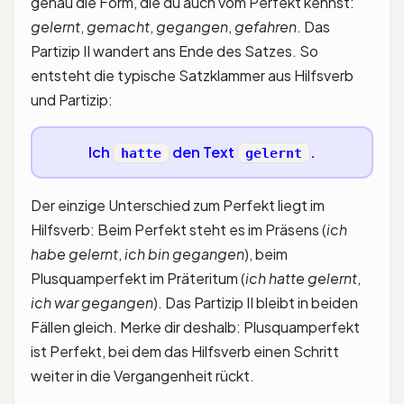
genau die Form, die du auch vom Perfekt kennst:
gelernt
,
gemacht
,
gegangen
,
gefahren
. Das
Partizip II wandert ans Ende des Satzes. So
entsteht die typische Satzklammer aus Hilfsverb
und Partizip:
Ich
den Text
.
hatte
gelernt
Der einzige Unterschied zum Perfekt liegt im
Hilfsverb: Beim Perfekt steht es im Präsens (
ich
habe gelernt
,
ich bin gegangen
), beim
Plusquamperfekt im Präteritum (
ich hatte gelernt
,
ich war gegangen
). Das Partizip II bleibt in beiden
Fällen gleich. Merke dir deshalb: Plusquamperfekt
ist Perfekt, bei dem das Hilfsverb einen Schritt
weiter in die Vergangenheit rückt.