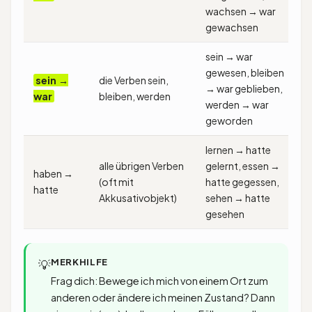
wachsen → war
gewachsen
sein → war
gewesen, bleiben
sein →
die Verben sein,
→ war geblieben,
war
bleiben, werden
werden → war
geworden
lernen → hatte
alle übrigen Verben
gelernt, essen →
haben →
(oft mit
hatte gegessen,
hatte
Akkusativobjekt)
sehen → hatte
gesehen
MERKHILFE
💡
Frag dich: Bewege ich mich von einem Ort zum
anderen oder ändere ich meinen Zustand? Dann