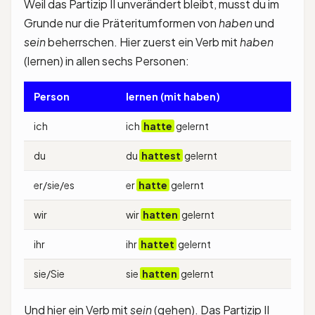
Weil das Partizip II unverändert bleibt, musst du im
Grunde nur die Präteritumformen von
haben
und
sein
beherrschen. Hier zuerst ein Verb mit
haben
(lernen) in allen sechs Personen:
Person
lernen (mit haben)
ich
ich
hatte
gelernt
du
du
hattest
gelernt
er/sie/es
er
hatte
gelernt
wir
wir
hatten
gelernt
ihr
ihr
hattet
gelernt
sie/Sie
sie
hatten
gelernt
Und hier ein Verb mit
sein
(gehen). Das Partizip II