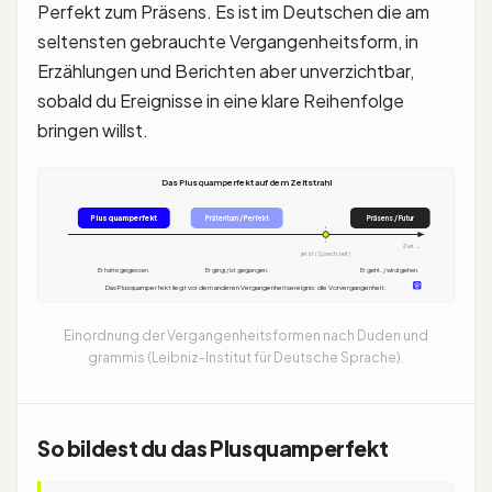
Perfekt zum Präsens. Es ist im Deutschen die am
seltensten gebrauchte Vergangenheitsform, in
Erzählungen und Berichten aber unverzichtbar,
sobald du Ereignisse in eine klare Reihenfolge
bringen willst.
Das Plusquamperfekt auf dem Zeitstrahl
Plusquamperfekt
Präteritum / Perfekt
Präsens / Futur
Zeit →
jetzt (Sprechzeit)
Er hatte gegessen.
Er ging / ist gegangen.
Er geht. / wird gehen.
Das Plusquamperfekt liegt vor dem anderen Vergangenheitsereignis: die Vorvergangenheit.
Einordnung der Vergangenheitsformen nach Duden und
grammis (Leibniz-Institut für Deutsche Sprache).
So bildest du das Plusquamperfekt