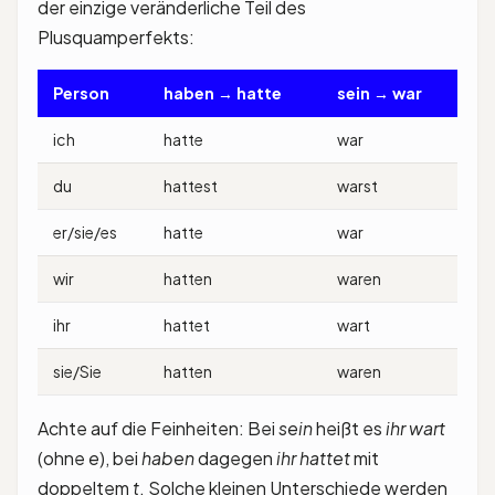
der einzige veränderliche Teil des
Plusquamperfekts:
Person
haben → hatte
sein → war
ich
hatte
war
du
hattest
warst
er/sie/es
hatte
war
wir
hatten
waren
ihr
hattet
wart
sie/Sie
hatten
waren
Achte auf die Feinheiten: Bei
sein
heißt es
ihr wart
(ohne
e
), bei
haben
dagegen
ihr hattet
mit
doppeltem
t
. Solche kleinen Unterschiede werden