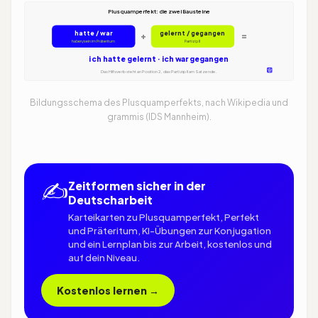
Plusquamperfekt: die zwei Bausteine
hatte / war
gelernt / gegangen
+
=
haben/sein im Präteritum
Partizip II
ich hatte gelernt · ich war gegangen
Das Hilfsverb steht an Position 2, das Partizip II am Satzende.
Bildungsschema des Plusquamperfekts, nach Wikipedia und
grammis (IDS Mannheim).
✍️
Zeitformen sicher in der
Deutscharbeit
Karteikarten zu Plusquamperfekt, Perfekt
und Präteritum, KI-Übungen zur Konjugation
und ein Lernplan bis zur Arbeit, kostenlos und
auf dein Niveau.
Kostenlos lernen →