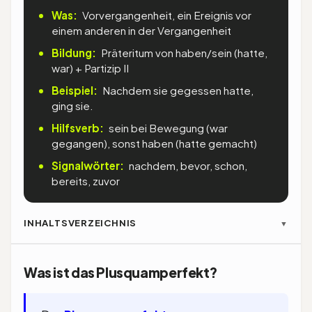
Was:
Vorvergangenheit, ein Ereignis vor
einem anderen in der Vergangenheit
Bildung:
Präteritum von haben/sein (hatte,
war) + Partizip II
Beispiel:
Nachdem sie gegessen hatte,
ging sie.
Hilfsverb:
sein bei Bewegung (war
gegangen), sonst haben (hatte gemacht)
Signalwörter:
nachdem, bevor, schon,
bereits, zuvor
INHALTSVERZEICHNIS
▼
Was ist das Plusquamperfekt?