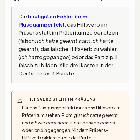
Vorzeitigkeit.
Die
häufigsten Fehler beim
Plusquamperfekt
: das Hilfsverb im
Präsens statt im Präteritum zu benutzen
(falsch:
ich habe gelernt
statt
ich hatte
gelernt
), das falsche Hilfsverb zu wählen
(
ich hatte gegangen
) oder das Partizip II
falsch zu bilden. Alle drei kosten in der
Deutscharbeit Punkte.
1. HILFSVERB STEHT IM PRÄSENS
⚠️
Für das Plusquamperfekt muss das Hilfsverb im
Präteritum stehen. Richtig ist
ich hatte gelernt
und
ich war gegangen
, nicht
ich habe gelernt
oder
ich bin gegangen
. Mit dem Präsens-
Hilfsverb bildest du nur das Perfekt.