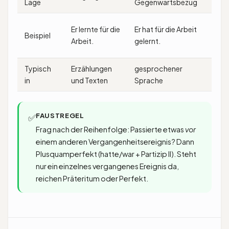
Lage
Gegenwartsbezug
Verg
Er ha
Er lernte für die
Er hat für die Arbeit
Beispiel
Arbei
Arbeit.
gelernt.
bevor
Typisch
Erzählungen
gesprochener
Vorze
in
und Texten
Sprache
nach
FAUSTREGEL
✅
Frag nach der Reihenfolge: Passierte etwas
vor
einem anderen Vergangenheitsereignis? Dann
Plusquamperfekt (hatte/war + Partizip II). Steht
nur ein einzelnes vergangenes Ereignis da,
reichen Präteritum oder Perfekt.