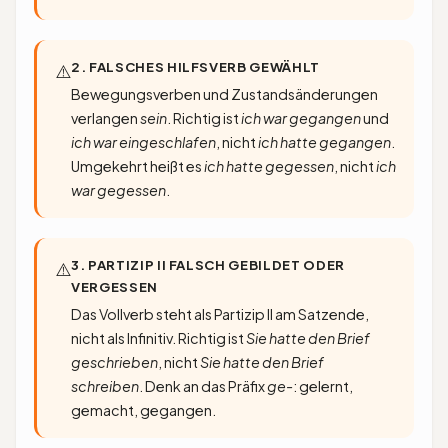
2. FALSCHES HILFSVERB GEWÄHLT
⚠️
Bewegungsverben und Zustandsänderungen
verlangen
sein
. Richtig ist
ich war gegangen
und
ich war eingeschlafen
, nicht
ich hatte gegangen
.
Umgekehrt heißt es
ich hatte gegessen
, nicht
ich
war gegessen
.
3. PARTIZIP II FALSCH GEBILDET ODER
⚠️
VERGESSEN
Das Vollverb steht als Partizip II am Satzende,
nicht als Infinitiv. Richtig ist
Sie hatte den Brief
geschrieben
, nicht
Sie hatte den Brief
schreiben
. Denk an das Präfix
ge-
: gelernt,
gemacht, gegangen.