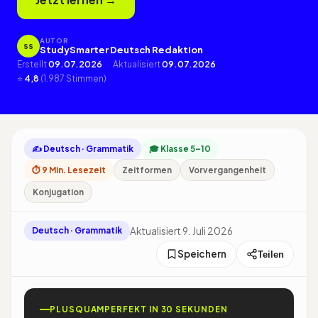
AUTOR
SS
StudySmarter Deutsch Redaktion
Erstellt
09.07.2026
·
Aktualisiert
09.07.2026
·
⭐
4,8
(1.987 Stimmen)
✍️ Deutsch · Grammatik
🎓 Klasse 5–10
⏱ 9 Min. Lesezeit
Zeitformen
Vorvergangenheit
Konjugation
Aktualisiert 9. Juli 2026
Deutsch · Grammatik
Speichern
Teilen
PLUSQUAMPERFEKT IN 30 SEKUNDEN