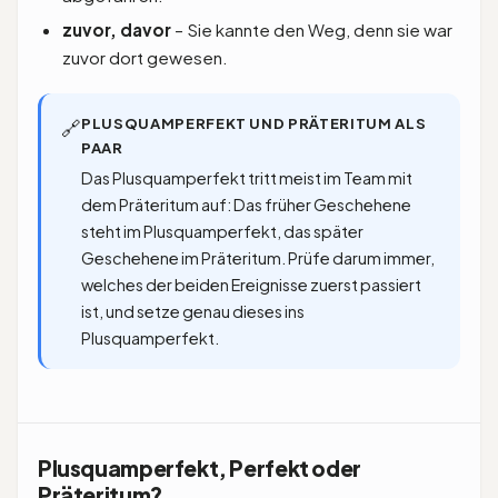
zuvor, davor
– Sie kannte den Weg, denn sie war
zuvor dort gewesen.
PLUSQUAMPERFEKT UND PRÄTERITUM ALS
🔗
PAAR
Das Plusquamperfekt tritt meist im Team mit
dem Präteritum auf: Das früher Geschehene
steht im Plusquamperfekt, das später
Geschehene im Präteritum. Prüfe darum immer,
welches der beiden Ereignisse zuerst passiert
ist, und setze genau dieses ins
Plusquamperfekt.
Plusquamperfekt, Perfekt oder
Präteritum?