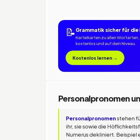
📝
Grammatik sicher für die
Karteikarten zu allen Wortarten,
kostenlos und auf dein Niveau.
Kostenlos lernen →
Personalpronomen und
Personalpronomen
stehen für
ihr, sie sowie die Höflichkei
Numerus dekliniert. Beispiel e