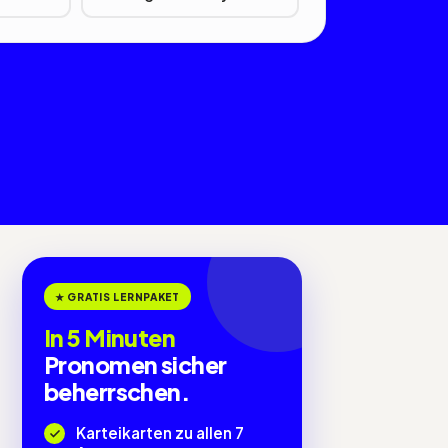
★ GRATIS LERNPAKET
In 5 Minuten
Pronomen sicher
beherrschen.
Karteikarten zu allen 7