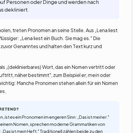
uf Personen oder Dinge und werden nach
s dekliniert.
len, treten Pronomen an seine Stelle. Aus „Lena liest
üssiger: „Lena liest ein Buch. Sie mag es." Die
 zuvor Genanntes und halten den Text kurz und
s „(deklinierbares) Wort, das ein Nomen vertritt oder
tritt, näher bestimmt", zum Beispiel
er
,
mein
oder
 wichtig: Manche Pronomen stehen allein für ein Nomen
es.
TRETEND?
n, ist es ein Pronomen im engeren Sinn: „Das ist
meiner
."
t einem Nomen, sprechen moderne Grammatiken von
 „Das ist
mein
Heft." Traditionell zählen beide zu den