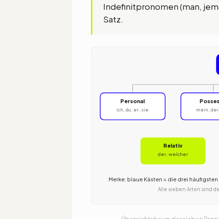
Indefinitpronomen (man, jema
Satz.
Personal
Posses
ich, du, er, sie
mein, dei
Relativ
der, welcher
Merke: blaue Kästen = die drei häufigst
Alle sieben Arten sind 
Übersichtsbaum der sieben Prono