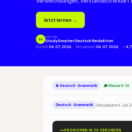
Verwechslungen, verständlich erklärt f
Jetzt lernen →
AUTOR
SS
StudySmarter Deutsch Redaktion
Erstellt
06.07.2026
·
Aktualisiert
06.07.2026
·
⭐
4,7
📝 Deutsch · Grammatik
🎓 Klasse 5–10
Aktualisiert 6. Juli
Deutsch · Grammatik
PRONOMEN IN 30 SEKUNDEN