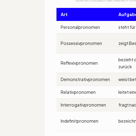
Art
Aufgab
Personalpronomen
steht fü
Possessivpronomen
zeigt Be
bezieht 
Reflexivpronomen
zurück
Demonstrativpronomen
weist be
Relativpronomen
leitet ei
Interrogativpronomen
fragt na
Indefinitpronomen
bezeich