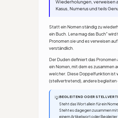
Wiederholungen, verweisen a
Kasus, Numerus und teils Genu
Statt ein Nomen ständig zu wiederho
ein Buch. Lena mag das Buch" wird fl
Pronomen
sie
und
es
verweisen auf
verständlich.
Der Duden definiert das Pronomen al
ein Nomen, mit dem es zusammen auf
welcher
. Diese Doppelfunktion ist
(stellvertretend), andere begleiten 
BEGLEITEND ODER STELLVER
💡
Steht das Wort allein für ein Nome
Steht es dagegen zusammen mi
einem Artikelwort oder Begleiter: