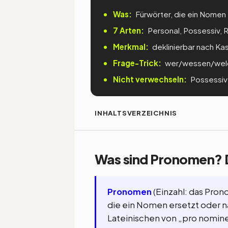
Was:
Fürwörter, die ein Nomen
7 Arten:
Personal, Possessiv, Re
Merkmal:
deklinierbar nach Ka
Frage-Trick:
wer/wessen/welch
Nicht verwechseln:
Possessiv (
INHALTSVERZEICHNIS
Was sind Pronomen? D
Pronomen
(Einzahl: das Pron
die ein Nomen ersetzt oder
Lateinischen von „pro nomin