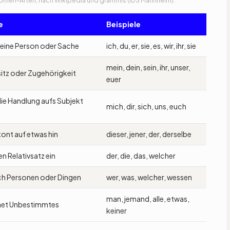
e
Beispiele
r eine Person oder Sache
ich, du, er, sie, es, wir, ihr, sie
mein, dein, sein, ihr, unser,
sitz oder Zugehörigkeit
euer
die Handlung aufs Subjekt
mich, dir, sich, uns, euch
tont auf etwas hin
dieser, jener, der, derselbe
nen Relativsatz ein
der, die, das, welcher
ch Personen oder Dingen
wer, was, welcher, wessen
man, jemand, alle, etwas,
net Unbestimmtes
keiner