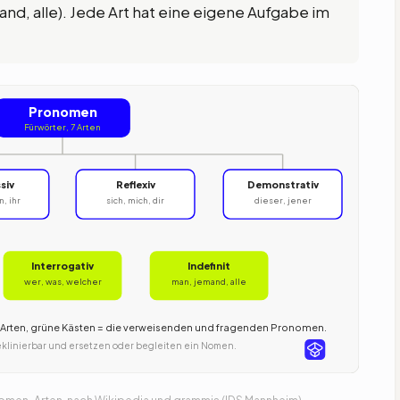
nd, alle). Jede Art hat eine eigene Aufgabe im
Pronomen
Fürwörter, 7 Arten
siv
Reflexiv
Demonstrativ
n, ihr
sich, mich, dir
dieser, jener
Interrogativ
Indefinit
wer, was, welcher
man, jemand, alle
en Arten, grüne Kästen = die verweisenden und fragenden Pronomen.
deklinierbar und ersetzen oder begleiten ein Nomen.
men-Arten, nach Wikipedia und grammis (IDS Mannheim).