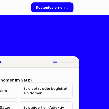
Kostenlos lernen →
N
onomen im Satz?
Es ersetzt oder begleitet
Verb
ein Nomen
 Sätze
Es steigert ein Adjektiv