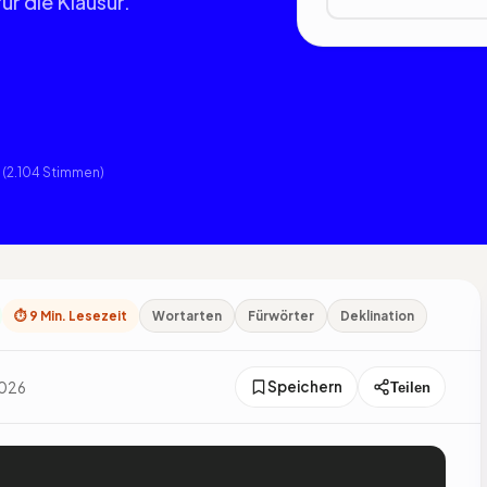
ür die Klausur.
(2.104 Stimmen)
⏱ 9 Min. Lesezeit
Wortarten
Fürwörter
Deklination
Speichern
 2026
Teilen