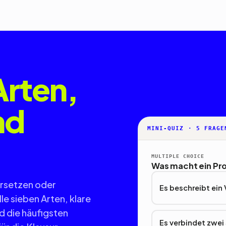
Arten,
nd
MINI-QUIZ · 5 FRAGE
MULTIPLE CHOICE
Was macht ein Pr
rsetzen oder
Es beschreibt ein 
le sieben Arten, klare
d die häufigsten
Es verbindet zwei