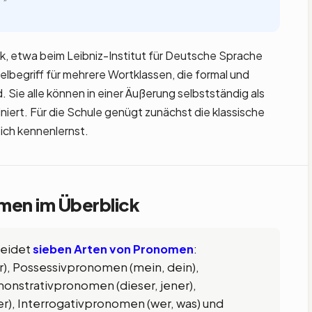
k, etwa beim Leibniz-Institut für Deutsche Sprache
lbegriff für mehrere Wortklassen, die formal und
d. Sie alle können in einer Äußerung selbstständig als
iert. Für die Schule genügt zunächst die klassische
eich kennenlernst.
omen im Überblick
heidet
sieben Arten von Pronomen
:
r), Possessivpronomen (mein, dein),
onstrativpronomen (dieser, jener),
r), Interrogativpronomen (wer, was) und