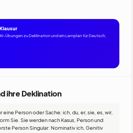
 Klausur
 KI-Übungen zu Deklination und ein Lernplan für Deutsch,
 ihre Deklination
 eine Person oder Sache: ich, du, er, sie, es, wir,
tsform Sie. Sie werden nach Kasus, Person und
rste Person Singular: Nominativ ich, Genitiv