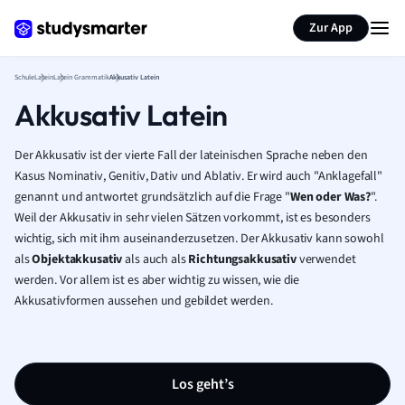
Karteikarten erstellen
Seite zusammenfassen
Zur App
Schule
Latein
Latein Grammatik
Akkusativ Latein
Akkusativ Latein
Der Akkusativ ist der vierte Fall der lateinischen Sprache neben den
Kasus Nominativ, Genitiv, Dativ und Ablativ. Er wird auch "Anklagefall"
genannt und antwortet grundsätzlich auf die Frage "
Wen oder Was
?
".
Weil der Akkusativ in sehr vielen Sätzen vorkommt, ist es besonders
wichtig, sich mit ihm auseinanderzusetzen. Der Akkusativ kann sowohl
als
Objektakkusativ
als auch als
Richtungsakkusativ
verwendet
werden. Vor allem ist es aber wichtig zu wissen, wie die
Akkusativformen aussehen und gebildet werden.
Los geht’s