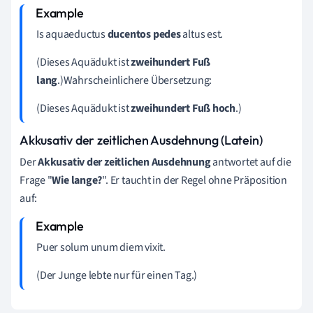
Is aquaeductus
ducentos pedes
altus est.
(Dieses Aquädukt ist
zweihundert Fuß
lang
.)Wahrscheinlichere Übersetzung:
(Dieses Aquädukt ist
zweihundert Fuß hoch
.)
Akkusativ der zeitlichen Ausdehnung (Latein)
Der
Akkusativ der zeitlichen Ausdehnung
antwortet auf die
Frage "
Wie lange?
". Er taucht in der Regel ohne Präposition
auf:
Puer solum unum diem vixit.
(Der Junge lebte nur für einen Tag.)