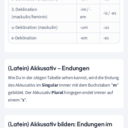
3. Deklination
-im / -
-is / -es
(maskulin/feminin)
em
u-Deklination (maskulin)
-um
-us
e-Deklination
-em
-es
(Latein) Akkusativ – Endungen
Wie Du in der obigen Tabelle sehen kannst, wird die Endung
des Akkusativs im
Singular
immer mit dem Buchstaben "
m
"
gebildet. Der Akkusativ
Plural
hingegen endet immer auf
einem "
s
".
(Latein) Akkusativ bilden: Endungen im