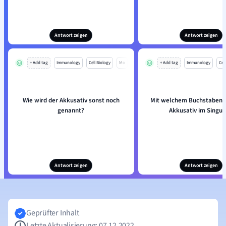
Antwort zeigen
Antwort zeigen
+ Add tag
Immunology
Cell Biology
Mo
+ Add tag
Immunology
Cell
Wie wird der Akkusativ sonst noch
Mit welchem Buchstaben 
genannt?
Akkusativ im Singul
Antwort zeigen
Antwort zeigen
Geprüfter Inhalt
Letzte Aktualisierung: 07.12.2022