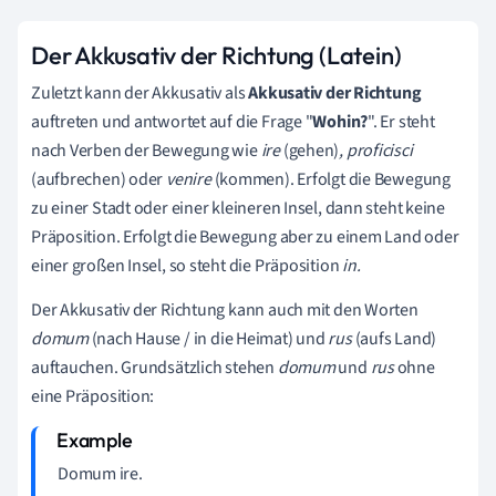
Der Akkusativ der Richtung (Latein)
Zuletzt kann der Akkusativ als
Akkusativ der Richtung
auftreten und antwortet auf die Frage "
Wohin?
". Er steht
nach Verben der Bewegung wie
ire
(gehen)
, proficisci
(aufbrechen) oder
venire
(kommen). Erfolgt die Bewegung
zu einer Stadt oder einer kleineren Insel, dann steht keine
Präposition. Erfolgt die Bewegung aber zu einem Land oder
einer großen Insel, so steht die Präposition
in.
Der Akkusativ der Richtung kann auch mit den Worten
domum
(nach Hause / in die Heimat) und
rus
(aufs Land)
auftauchen. Grundsätzlich stehen
domum
und
rus
ohne
eine Präposition:
Domum ire.