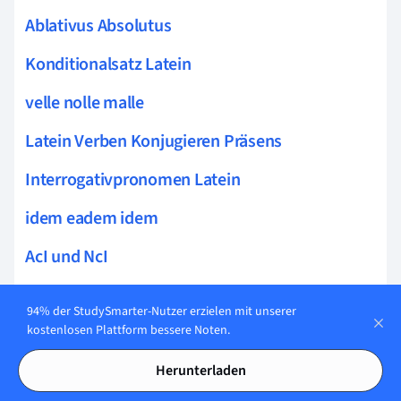
Ablativus Absolutus
Konditionalsatz Latein
velle nolle malle
Latein Verben Konjugieren Präsens
Interrogativpronomen Latein
idem eadem idem
AcI und NcI
Konjunktiv Imperfekt Aktiv Latein
94% der StudySmarter-Nutzer erzielen mit unserer
Futur I Aktiv Latein
kostenlosen Plattform bessere Noten.
Partizipien Latein
Herunterladen