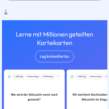
Lerne mit Millionen geteilten
Karteikarten
Leg kostenfrei los
+ Add tag
Immunology
Cell Biology
Mo
+ Add tag
Immunology
Cell
Wie wird der Akkusativ sonst noch
Mit welchem Buchstaben 
genannt?
Akkusativ im Singul