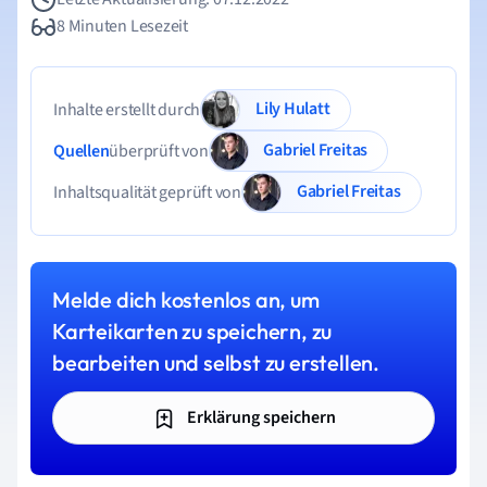
8 Minuten Lesezeit
Lily Hulatt
Inhalte erstellt durch
Gabriel Freitas
Quellen
überprüft von
Gabriel Freitas
Inhaltsqualität geprüft von
Melde dich kostenlos an, um
Karteikarten zu speichern, zu
bearbeiten und selbst zu erstellen.
Erklärung speichern