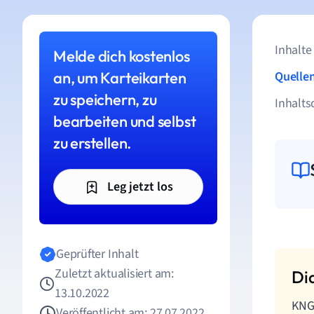
Inhalte
Melde dich kostenlos
an, um Karteikarten
Quelle
zu speichern, zu
Inhalts
bearbeiten und selbst
zu erstellen.
Leg jetzt los
Geprüfter Inhalt
Zuletzt aktualisiert am:
13.10.2022
KNG
Veröffentlicht am: 27.07.2022