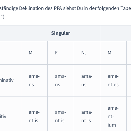
lständige Deklination des PPA siehst Du in der folgenden Tab
"):
Singular
M.
F.
N.
M.
ama-
ama-
ama-
ama-
inativ
ns
ns
ns
nt-es
ama-
ama-
ama-
ama-
tiv
nt-
nt-is
nt-is
nt-is
ium