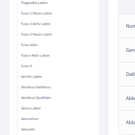
Fragesätze Latein
Futur 1 Passiv Latein
Futur 2 Aktiv Latein
Nom
Futur 2 Passiv Latein
Futur Aktiv
Geni
Futur I Aktiv Latein
Futur II
Dati
Genitiv Latein
Genitivus Partitivus
Akk
Genitivus Qualitatis
Genus Latein
Gerundium
Abla
Gerundiv