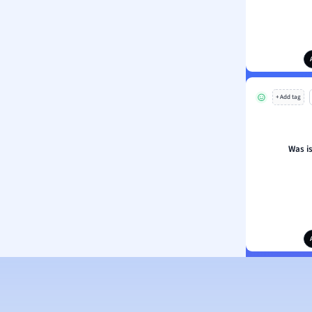
+ Add tag
Was i