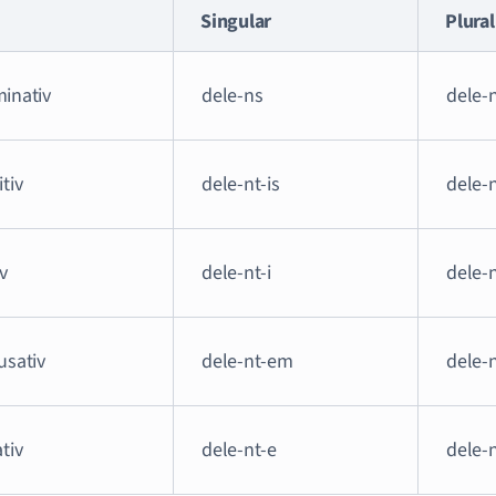
Singular
Plural
inativ
dele-ns
dele-
tiv
dele-nt-is
dele-
v
dele-nt-i
dele-
usativ
dele-nt-em
dele-
tiv
dele-nt-e
dele-