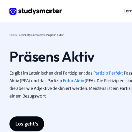
Lern
Schule
Latein
Latein Grammatik
Präsens Aktiv
Präsens Aktiv
Es gibt im Lateinischen drei Partizipien: das
Partizip Perfekt
Pass
Aktiv (PPA) und das Partizip
Futur Aktiv
(PFA). Die Partizipien s
die aber wie Adjektive dekliniert werden. Meistens ist ein Parti
einem Bezugswort.
Los geht’s