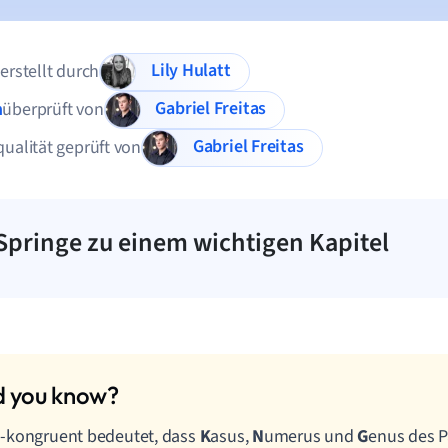
Lily Hulatt
 erstellt durch
Gabriel Freitas
n
überprüft von
Gabriel Freitas
qualität geprüft von
Springe zu einem wichtigen Kapitel
-kongruent bedeutet, dass
K
asus,
N
umerus und
G
enus des P