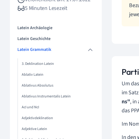
Bez
5 Minuten Lesezeit
jewe
Latein Archäologie
Latein Geschichte
Latein Grammatik
3. Deklination Latein
Parti
Ablativ Latein
Um da
Ablativus Absolutus
im Satz
Ablativus Instrumentalis Latein
ns
"
, i
AcI und NcI
das PPA
Adjektivdeklination
Im Nomi
Adjektive Latein
In den 