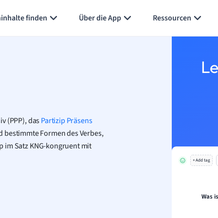
Karteikarten erstellen
Seite zusammenfassen
inhalte finden
Über die App
Ressourcen
Le
iv (PPP), das
Partizip Präsens
ind bestimmte Formen des Verbes,
zip im Satz KNG-kongruent mit
+ Add tag
Was i