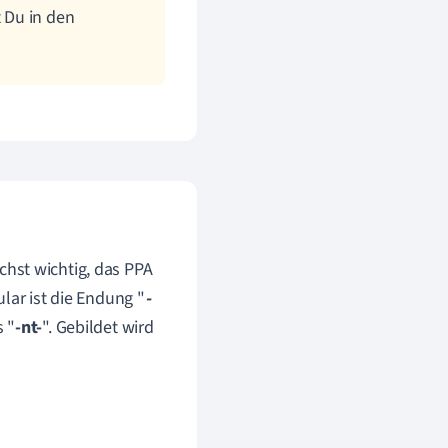
 Du in den
chst wichtig, das PPA
lar ist die Endung "
-
 "
-nt-
". Gebildet wird