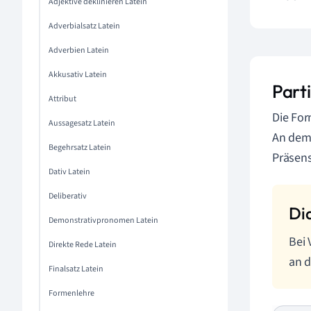
Adjektive deklinieren Latein
Adverbialsatz Latein
Adverbien Latein
Akkusativ Latein
Parti
Attribut
Die For
Aussagesatz Latein
An dem
Begehrsatz Latein
Präsen
Dativ Latein
Deliberativ
Demonstrativpronomen Latein
Bei 
Direkte Rede Latein
an 
Finalsatz Latein
Formenlehre