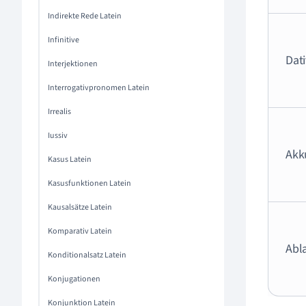
Indirekte Rede Latein
Infinitive
Dati
Interjektionen
Interrogativpronomen Latein
Irrealis
Iussiv
Akk
Kasus Latein
Kasusfunktionen Latein
Kausalsätze Latein
Komparativ Latein
Abla
Konditionalsatz Latein
Konjugationen
Konjunktion Latein