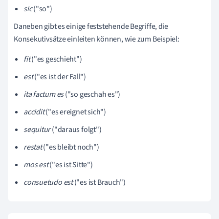
sic
("so")
Daneben gibt es einige feststehende Begriffe, die
Konsekutivsätze einleiten können, wie zum Beispiel:
fit
("es geschieht")
est
("es ist der Fall")
ita factum es
("so geschah es")
accidit
("es ereignet sich")
sequitur
("daraus folgt")
restat
("es bleibt noch")
mos est
("es ist Sitte")
consuetudo est
("es ist Brauch")