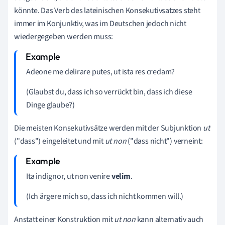
könnte. Das Verb des lateinischen Konsekutivsatzes steht
immer im Konjunktiv, was im Deutschen jedoch nicht
wiedergegeben werden muss:
Adeone me delirare putes, ut ista res credam?
(Glaubst du, dass ich so verrückt bin, dass ich diese
Dinge glaube?)
Die meisten Konsekutivsätze werden mit der Subjunktion
ut
("dass") eingeleitet und mit
ut non
("dass nicht") verneint:
Ita indignor, ut non venire
velim
.
(Ich ärgere mich so, dass ich nicht kommen will.)
Anstatt einer Konstruktion mit
ut non
kann alternativ auch