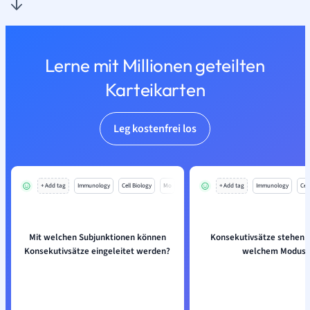
Lerne mit Millionen geteilten
Karteikarten
Leg kostenfrei los
+ Add tag
Immunology
Cell Biology
Mo
+ Add tag
Immunology
Cell
Mit welchen Subjunktionen können
Konsekutivsätze stehen 
Konsekutivsätze eingeleitet werden?
welchem Modus?