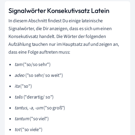
Signalwörter Konsekutivsatz Latein
In diesem Abschnitt findest Du einige lateinische
Signalwörter, die Dir anzeigen, dass es sich um einen
Konsekutivsatz handelt. Die Wörter der folgenden
Aufzählung tauchen nur im Hauptsatz auf und zeigen an,
dass eine Folge auftreten muss:
tam
("so/so sehr")
adeo
("so sehr/ so weit")
ita
("so")
talis
("derartig/ so")
tantus
,
-a, -um
("so groß")
tantum
("so viel")
tot
("so viele")