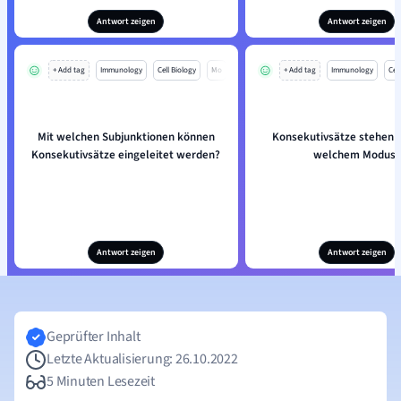
Antwort zeigen
Antwort zeigen
+ Add tag
Immunology
Cell Biology
Mo
+ Add tag
Immunology
Cell
Mit welchen Subjunktionen können
Konsekutivsätze stehen 
Konsekutivsätze eingeleitet werden?
welchem Modus?
Antwort zeigen
Antwort zeigen
Geprüfter Inhalt
Letzte Aktualisierung: 26.10.2022
5 Minuten Lesezeit