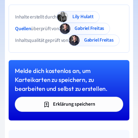
Lily Hulatt
Inhalte erstellt durch
Gabriel Freitas
Quellen
überprüft von
Gabriel Freitas
Inhaltsqualität geprüft von
Melde dich kostenlos an, um
Karteikarten zu speichern, zu
bearbeiten und selbst zu erstellen.
Erklärung speichern