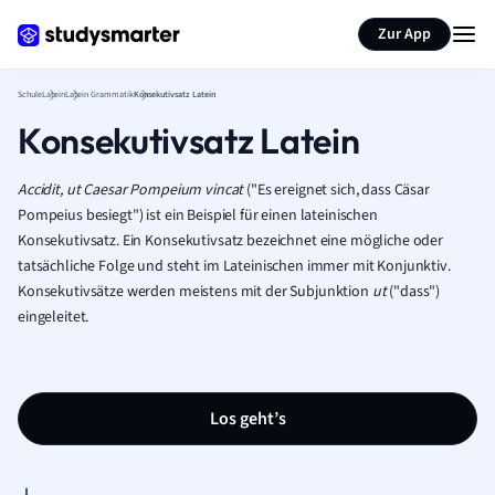
Karteikarten erstellen
Seite zusammenfassen
Zur App
Schule
Latein
Latein Grammatik
Konsekutivsatz Latein
Konsekutivsatz Latein
Accidit, ut Caesar Pompeium vincat
("Es ereignet sich, dass Cäsar
Pompeius besiegt") ist ein Beispiel für einen lateinischen
Konsekutivsatz. Ein Konsekutivsatz bezeichnet eine mögliche oder
tatsächliche Folge und steht im Lateinischen immer mit Konjunktiv.
Konsekutivsätze werden meistens mit der Subjunktion
ut
("dass")
eingeleitet.
Los geht’s