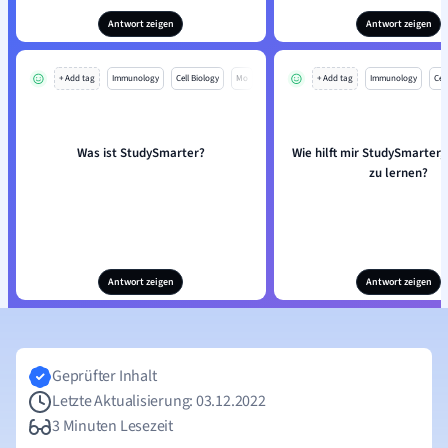
Antwort zeigen
Antwort zeigen
+ Add tag
Immunology
Cell Biology
Mo
+ Add tag
Immunology
Cell
Was ist StudySmarter?
Wie hilft mir StudySmarter, 
zu lernen?
Antwort zeigen
Antwort zeigen
Geprüfter Inhalt
Letzte Aktualisierung: 03.12.2022
3 Minuten Lesezeit