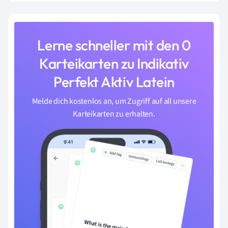
Lerne schneller mit den 0
Karteikarten zu Indikativ
Perfekt Aktiv Latein
Melde dich kostenlos an, um Zugriff auf all unsere
Karteikarten zu erhalten.