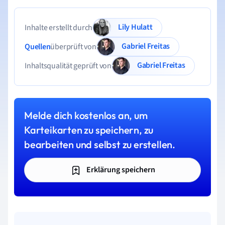
Lily Hulatt
Inhalte erstellt durch
Gabriel Freitas
Quellen
überprüft von
Gabriel Freitas
Inhaltsqualität geprüft von
Melde dich kostenlos an, um
Karteikarten zu speichern, zu
bearbeiten und selbst zu erstellen.
Erklärung speichern