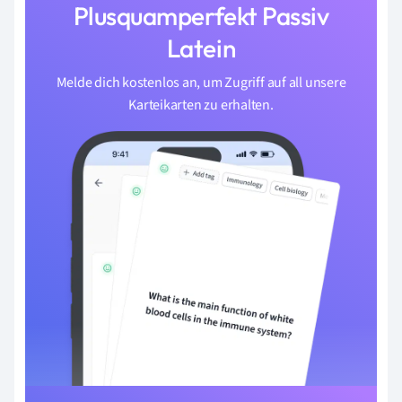
Plusquamperfekt Passiv
Latein
Melde dich kostenlos an, um Zugriff auf all unsere
Karteikarten zu erhalten.