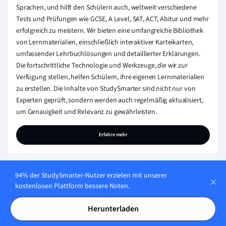
Sprachen, und hilft den Schülern auch, weltweit verschiedene
Tests und Prüfungen wie GCSE, A Level, SAT, ACT, Abitur und mehr
erfolgreich zu meistern. Wir bieten eine umfangreiche Bibliothek
von Lernmaterialien, einschließlich interaktiver Karteikarten,
umfassender Lehrbuchlösungen und detaillierter Erklärungen.
Die fortschrittliche Technologie und Werkzeuge, die wir zur
Verfügung stellen, helfen Schülern, ihre eigenen Lernmaterialien
zu erstellen. Die Inhalte von StudySmarter sind nicht nur von
Experten geprüft, sondern werden auch regelmäßig aktualisiert,
um Genauigkeit und Relevanz zu gewährleisten.
Erfahre mehr
94% der StudySmarter-Nutzer erzielen mit unserer
kostenlosen Plattform bessere Noten.
Lerne jederzeit. Lerne
Herunterladen