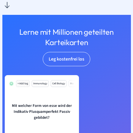
Lerne mit Millionen geteilten
Karteikarten
Leg kostenfrei los
+ Add tag
Immunology
Cell Biology
Mo
Mit welcher Form von esse wird der
Indikativ Plusquamperfekt Passiv
gebildet?