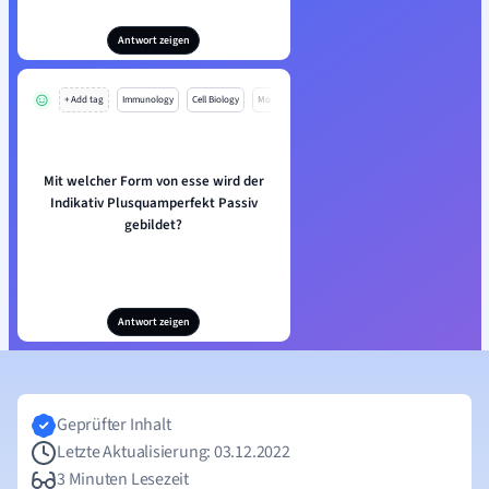
Antwort zeigen
+ Add tag
Immunology
Cell Biology
Mo
Mit welcher Form von esse wird der
Indikativ Plusquamperfekt Passiv
gebildet?
Antwort zeigen
Geprüfter Inhalt
Letzte Aktualisierung: 03.12.2022
3 Minuten Lesezeit