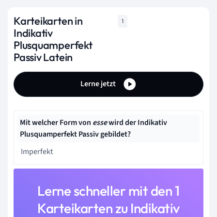
Karteikarten in
1
Indikativ
Plusquamperfekt
Passiv Latein
Lerne jetzt
Mit welcher Form von
esse
wird der Indikativ
Plusquamperfekt Passiv gebildet?
Imperfekt
Lerne schneller mit den 1
Karteikarten zu Indikativ