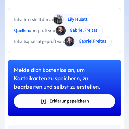
Lily Hulatt
Inhalte erstellt durch
Gabriel Freitas
Quellen
überprüft von
Gabriel Freitas
Inhaltsqualität geprüft von
Melde dich kostenlos an, um
Karteikarten zu speichern, zu
bearbeiten und selbst zu erstellen.
Erklärung speichern