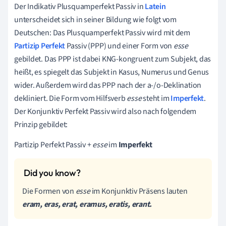
Der Indikativ Plusquamperfekt Passiv in
Latein
unterscheidet sich in seiner Bildung wie folgt vom
Deutschen: Das Plusquamperfekt Passiv wird mit dem
Partizip Perfekt
Passiv (PPP) und einer Form von
esse
gebildet. Das PPP ist dabei KNG-kongruent zum Subjekt, das
heißt, es spiegelt das Subjekt in Kasus, Numerus und Genus
wider. Außerdem wird das PPP nach der a-/o-Deklination
dekliniert. Die Form vom Hilfsverb
esse
steht im
Imperfekt
.
Der Konjunktiv Perfekt Passiv wird also nach folgendem
Prinzip gebildet:
Partizip Perfekt Passiv +
esse
im
Imperfekt
Die Formen von
esse
im Konjunktiv Präsens lauten
eram, eras, erat, eramus, eratis, erant
.