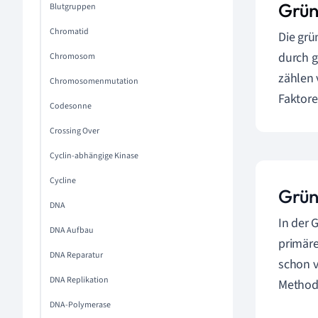
Grün
Blutgruppen
Chromatid
Die grü
durch g
Chromosom
zählen 
Chromosomenmutation
Faktore
Codesonne
Crossing Over
Cyclin-abhängige Kinase
Cycline
Grün
DNA
In der 
DNA Aufbau
primäre
DNA Reparatur
schon v
DNA Replikation
Method
DNA-Polymerase