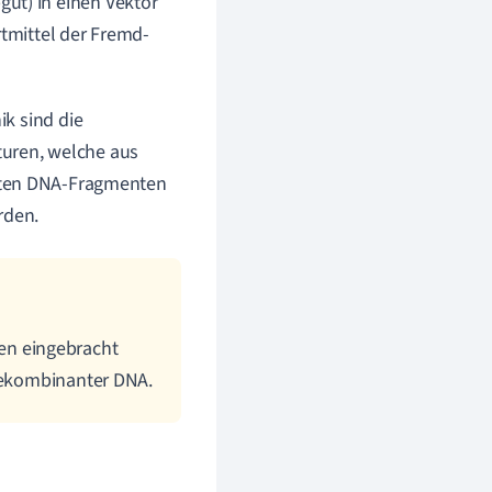
ut) in einen Vektor
rtmittel der Fremd-
k sind die
turen, welche aus
hten DNA-Fragmenten
rden.
en eingebracht
 rekombinanter DNA.