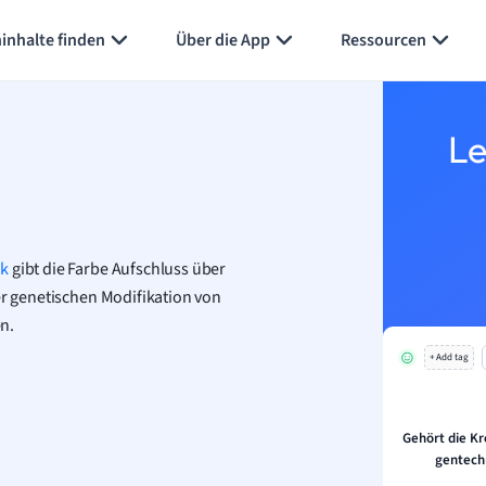
Karteikarten erstellen
Seite zusammenfassen
inhalte finden
Über die App
Ressourcen
Le
ik
gibt die Farbe Aufschluss über
er genetischen Modifikation von
en.
+ Add tag
Gehört die K
gentech