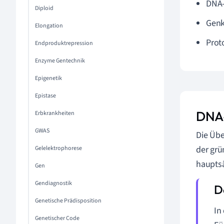
DNA-
Diploid
Gen
Elongation
Prot
Endproduktrepression
Enzyme Gentechnik
Epigenetik
Epistase
DNA-
Erbkrankheiten
GWAS
Die Üb
der grü
Gelelektrophorese
hauptsä
Gen
Gendiagnostik
Genetische Prädisposition
In
Genetischer Code