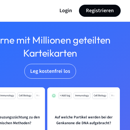
Login
Registrieren
rne mit Millionen geteilten
Karteikarten
Leg kostenfrei los
Immunology
Cell Biology
Mo
+ Add tag
Immunology
Cell Biology
Mo
reuzungszüchtung zu den
Auf welche Partikel werden bei der
nischen Methoden?
Genkanone die DNA aufgebracht?