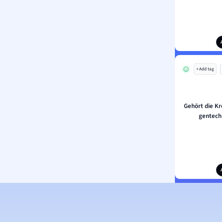
+ Add tag
Gehört die K
gentech