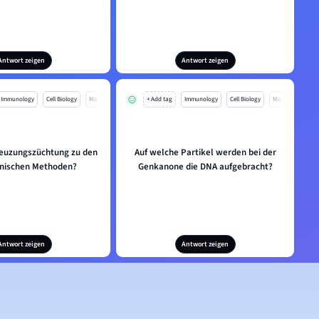
Antwort zeigen
Antwort zeigen
Immunology
Cell Biology
Mo
+ Add tag
Immunology
Cell Biology
Mo
reuzungszüchtung zu den
Auf welche Partikel werden bei der
nischen Methoden?
Genkanone die DNA aufgebracht?
Antwort zeigen
Antwort zeigen