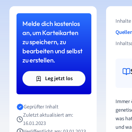
Inhalte
Melde dich kostenlos
an, um Karteikarten
Quelle
zu speichern, zu
Inhalts
bearbeiten und selbst
zu erstellen.
Leg jetzt los
Immer ö
Geprüfter Inhalt
genetis
Zuletzt aktualisiert am:
was hat
16.01.2023
und was
Veröffentlicht am: 03.01.2023