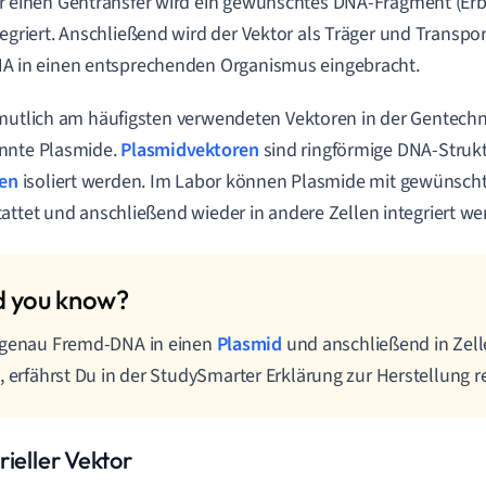
r einen Gentransfer wird ein gewünschtes DNA-Fragment (Erbg
tegriert. Anschließend wird der Vektor als Träger und Transpo
A in einen entsprechenden Organismus eingebracht.
mutlich am häufigsten verwendeten Vektoren in der Gentechni
nnte Plasmide.
Plasmidvektoren
sind ringförmige DNA-Struk
ien
isoliert werden. Im Labor können Plasmide mit gewünsc
attet und anschließend wieder in andere Zellen integriert we
 genau Fremd-DNA in einen
Plasmid
und anschließend in Zell
, erfährst Du in der StudySmarter Erklärung zur Herstellung
rieller Vektor