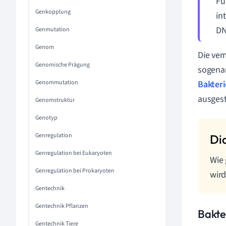
Fü
Genkopplung
in
DN
Genmutation
Genom
Die ver
Genomische Prägung
sogena
Genommutation
Bakter
ausgest
Genomstruktur
Genotyp
Genregulation
Genregulation bei Eukaryoten
Wie
Genregulation bei Prokaryoten
wird
Gentechnik
Gentechnik Pflanzen
Bakte
Gentechnik Tiere