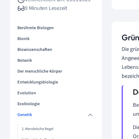
9 Minuten Lesezeit
Berühmte Biologen
Grün
Bionik
Die gr
Biowissenschaften
Angewe
Botanik
Lebensm
Der menschliche Körper
bezeich
Entwicklungsbiologie
Evolution
Exobiologie
Be
um
Genetik
Di
2. Mendelsche Regel
Or