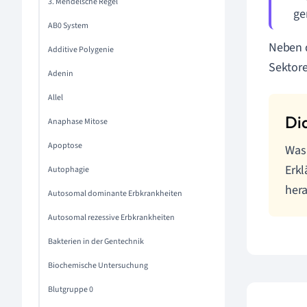
3. Mendelsche Regel
ge
AB0 System
Neben d
Additive Polygenie
Sektore
Adenin
Allel
Anaphase Mitose
Apoptose
Was 
Erk
Autophagie
hera
Autosomal dominante Erbkrankheiten
Autosomal rezessive Erbkrankheiten
Bakterien in der Gentechnik
Biochemische Untersuchung
Blutgruppe 0