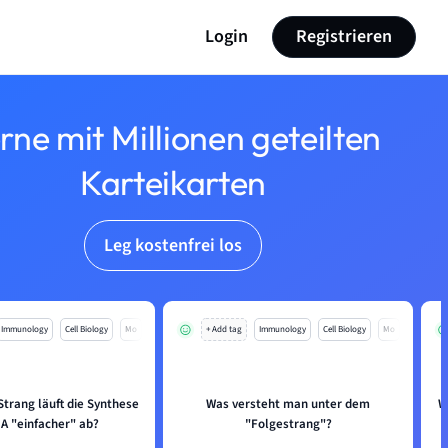
Login
Registrieren
rne mit Millionen geteilten
Karteikarten
Leg kostenfrei los
Immunology
Cell Biology
Mo
+ Add tag
Immunology
Cell Biology
Mo
trang läuft die Synthese
Was versteht man unter dem
W
A "einfacher" ab?
"Folgestrang"?