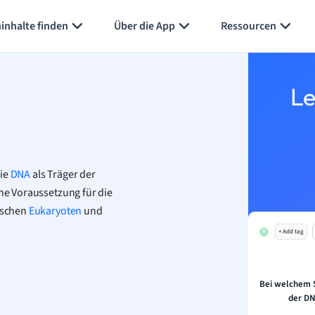
Karteikarten erstellen
Seite zusammenfassen
inhalte finden
Über die App
Ressourcen
Le
die
DNA
als Träger der
ine Voraussetzung für die
wischen
Eukaryoten
und
+ Add tag
Bei welchem S
der DN