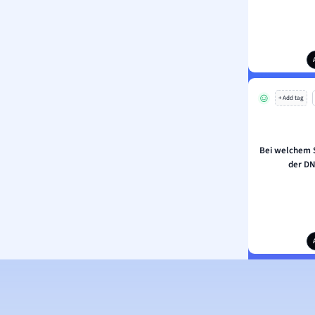
+ Add tag
Bei welchem S
der DN