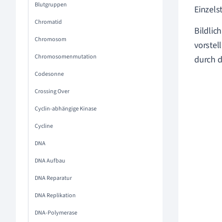
Blutgruppen
Einzels
Chromatid
Bildlic
Chromosom
vorstel
Chromosomenmutation
durch d
Codesonne
Crossing Over
Cyclin-abhängige Kinase
Cycline
DNA
DNA Aufbau
DNA Reparatur
DNA Replikation
DNA-Polymerase