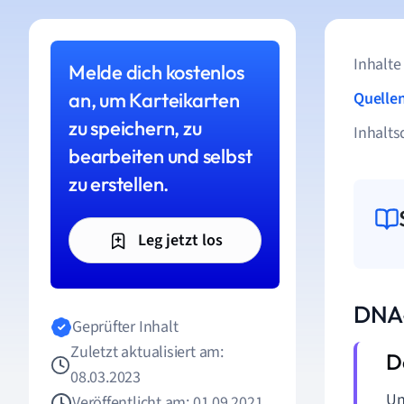
Inhalte
Melde dich kostenlos
an, um Karteikarten
Quelle
zu speichern, zu
Inhalts
bearbeiten und selbst
zu erstellen.
Leg jetzt los
DNA-
Geprüfter Inhalt
Zuletzt aktualisiert am:
08.03.2023
Un
Veröffentlicht am: 01.09.2021