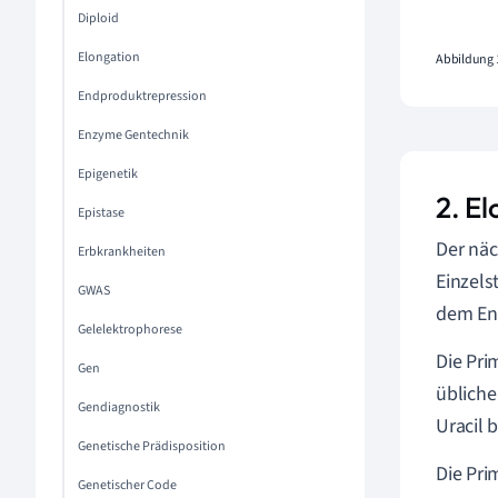
Diploid
Elongation
Abbildung 1
Endproduktrepression
Enzyme Gentechnik
Epigenetik
2. E
Epistase
Der näc
Erbkrankheiten
Einzels
GWAS
dem E
Gelelektrophorese
Die Pri
Gen
üblich
Gendiagnostik
Uracil 
Genetische Prädisposition
Die Pri
Genetischer Code