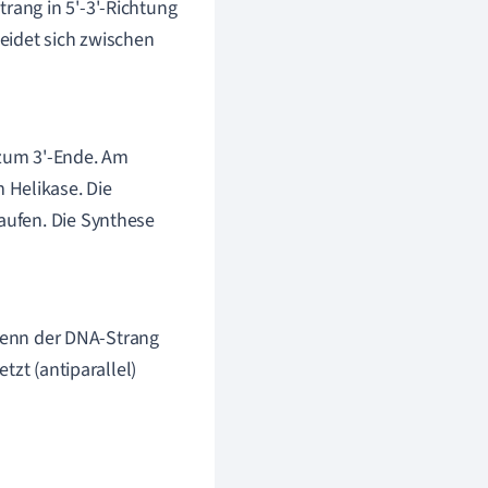
ang in 5'-3'-Richtung
heidet sich zwischen
zum 3'-Ende. Am
 Helikase. Die
aufen. Die Synthese
denn der DNA-Strang
tzt (antiparallel)