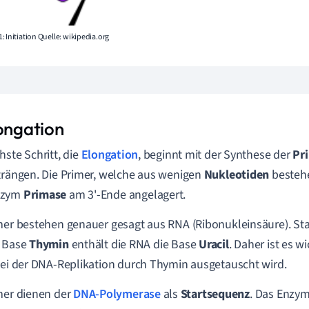
: Initiation Quelle: wikipedia.org
longation
hste Schritt, die
Elongation
, beginnt mit der Synthese der
Pr
trängen. Die Primer, welche aus wenigen
Nukleotiden
bestehe
nzym
Primase
am 3'-Ende angelagert.
mer bestehen genauer gesagt aus RNA (Ribonukleinsäure). Stat
e Base
Thymin
enthält die RNA die Base
Uracil
. Daher ist es w
bei der DNA-Replikation durch Thymin ausgetauscht wird.
mer dienen der
DNA-Polymerase
als
Startsequenz
. Das Enzym