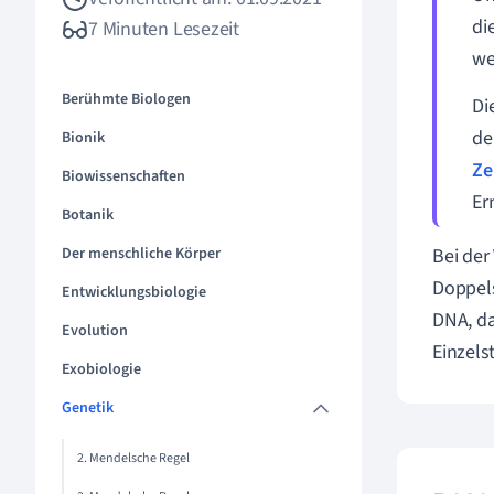
di
7 Minuten Lesezeit
we
Berühmte Biologen
Di
de
Bionik
Ze
Biowissenschaften
Er
Botanik
Der menschliche Körper
Bei de
Doppels
Entwicklungsbiologie
DNA, da
Evolution
Einzels
Exobiologie
Genetik
2. Mendelsche Regel