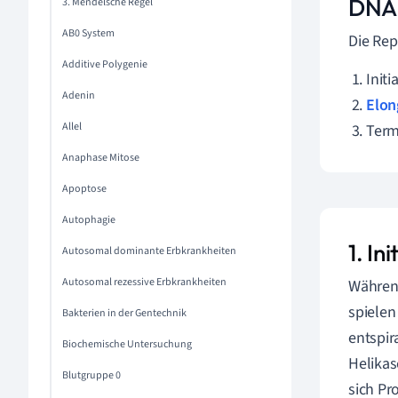
DNA 
3. Mendelsche Regel
AB0 System
Die Rep
Additive Polygenie
Initi
Adenin
Elon
Allel
Term
Anaphase Mitose
Apoptose
Autophagie
1. In
Autosomal dominante Erbkrankheiten
Autosomal rezessive Erbkrankheiten
Während
spielen
Bakterien in der Gentechnik
entspir
Biochemische Untersuchung
Helikas
Blutgruppe 0
sich Pr