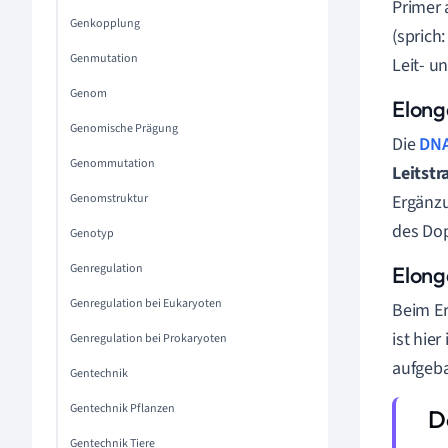
Primer 
Genkopplung
(sprich
Genmutation
Leit- u
Genom
Elong
Genomische Prägung
Die
DNA
Genommutation
Leitstr
Ergänzu
Genomstruktur
des Dop
Genotyp
Genregulation
Elong
Genregulation bei Eukaryoten
Beim E
ist hie
Genregulation bei Prokaryoten
aufgeba
Gentechnik
Gentechnik Pflanzen
Gentechnik Tiere