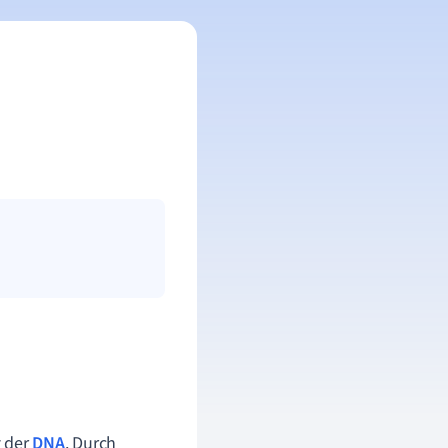
g der
DNA
. Durch