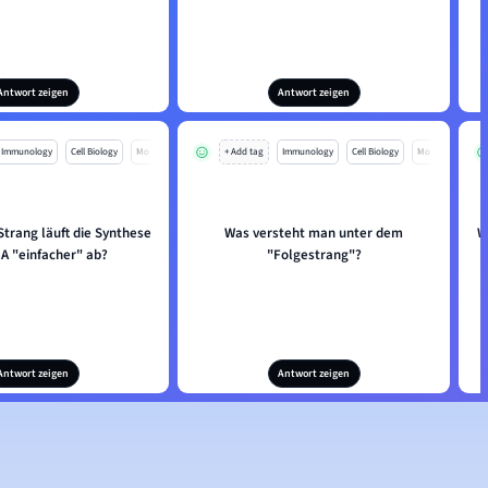
Antwort zeigen
Antwort zeigen
Immunology
Cell Biology
Mo
+ Add tag
Immunology
Cell Biology
Mo
trang läuft die Synthese
Was versteht man unter dem
W
A "einfacher" ab?
"Folgestrang"?
Antwort zeigen
Antwort zeigen