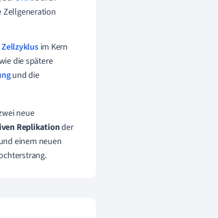
 Zellgeneration
s
Zellzyklus
im Kern
owie die spätere
ung
und die
zwei neue
ven Replikation
der
n und einem neuen
ochterstrang.