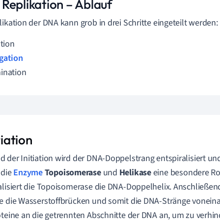
Replikation – Ablauf
likation der DNA kann grob in drei Schritte eingeteilt werden:
ation
gation
ination
itiation
 der Initiation wird der DNA-Doppelstrang entspiralisiert und
 die
Enzyme
Topoisomerase
und
Helikase
eine besondere Rol
alisiert die Topoisomerase die DNA-Doppelhelix. Anschließe
e die Wasserstoffbrücken und somit die DNA-Stränge vonein
oteine an die getrennten Abschnitte der DNA an, um zu verhind