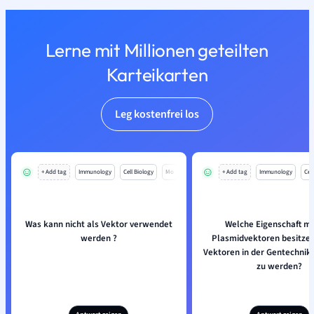
Lerne mit Millionen geteilten
Karteikarten
Leg kostenfrei los
+ Add tag
Immunology
Cell Biology
Mo
+ Add tag
Immunology
Cell
Was kann nicht als Vektor verwendet
Welche Eigenschaft m
werden ?
Plasmidvektoren besitzen
Vektoren in der Gentechnik
zu werden?