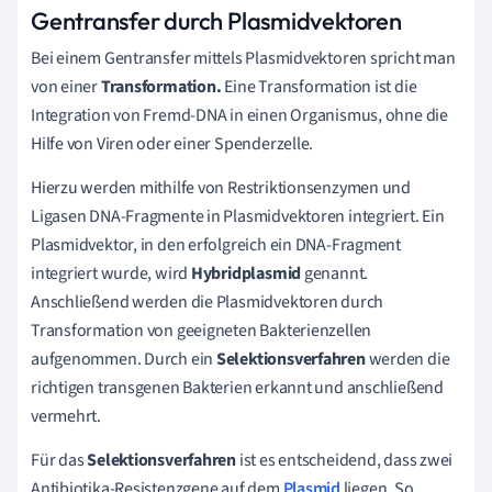
Gentransfer durch Plasmidvektoren
Bei einem Gentransfer mittels Plasmidvektoren spricht man
von einer
Transformation.
Eine Transformation ist die
Integration von Fremd-DNA in einen Organismus, ohne die
Hilfe von Viren oder einer Spenderzelle.
Hierzu werden mithilfe von Restriktionsenzymen und
Ligasen DNA-Fragmente in Plasmidvektoren integriert. Ein
Plasmidvektor, in den erfolgreich ein DNA-Fragment
integriert wurde, wird
Hybridplasmid
genannt.
Anschließend werden die Plasmidvektoren durch
Transformation von geeigneten Bakterienzellen
aufgenommen. Durch ein
Selektionsverfahren
werden die
richtigen transgenen Bakterien erkannt und anschließend
vermehrt.
Für das
Selektionsverfahren
ist es entscheidend, dass zwei
Antibiotika-Resistenzgene auf dem
Plasmid
liegen. So