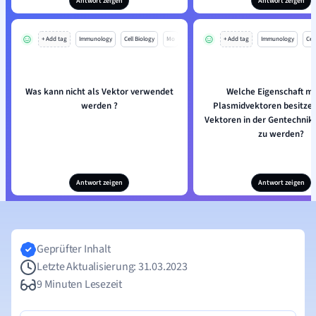
Antwort zeigen
Antwort zeigen
+ Add tag
Immunology
Cell Biology
Mo
+ Add tag
Immunology
Cell
Was kann nicht als Vektor verwendet
Welche Eigenschaft m
werden ?
Plasmidvektoren besitzen
Vektoren in der Gentechnik
zu werden?
Antwort zeigen
Antwort zeigen
Geprüfter Inhalt
Letzte Aktualisierung: 31.03.2023
9 Minuten Lesezeit