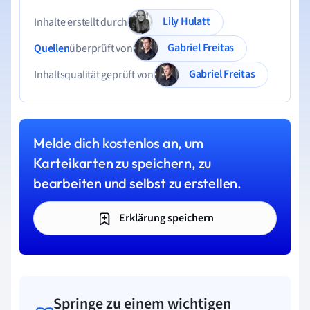
Lily Hulatt
Inhalte erstellt durch
Gabriel Freitas
Quellen
überprüft von
Gabriel Freitas
Inhaltsqualität geprüft von
Melde dich kostenlos an, um
Karteikarten zu speichern, zu
bearbeiten und selbst zu erstellen.
Erklärung speichern
Springe zu einem wichtigen