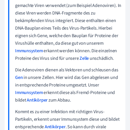
gemachte Viren verwendet (zum Beispiel Adenoviren). In
diese Viren werden DNA-Fragmente des zu
bekämpfenden Virus integriert. Diese enthalten einen
DNA-Bauplan eines Teils des Virus-Partikels. Hierbei
eignen sich Gene, welche den Bauplan für Proteine der
Virushülle enthalten, da diese gut von unserem
Immunsystem
erkannt werden können. Die einzelnen
Proteine des Virus sind für unsere
Zelle
unschädlich.
Die Adenoviren dienen als Vektoren und schleusen das
Gen
in unsere Zellen. Hier wird das Gen abgelesen und
in entsprechende Proteine umgesetzt. Unser
Immunsystem
erkennt diese als Fremd-Proteine und
bildet
Antikörper
zum Abbau.
Kommt es zu einer Infektion mit richtigen Virus-
Partikeln, erkennt unser Immunsystem diese und bildet
entsprechende
Antikörper
. So kann durch virale