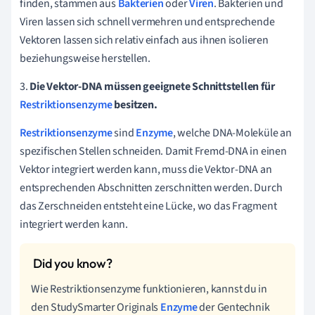
finden, stammen aus
Bakterien
oder
Viren
. Bakterien und
Viren lassen sich schnell vermehren und entsprechende
Vektoren lassen sich relativ einfach aus ihnen isolieren
beziehungsweise herstellen.
3.
Die
Vektor-DNA müssen geeignete Schnittstellen für
Restriktionsenzyme
besitzen.
Restriktionsenzyme
sind
Enzyme
, welche DNA-Moleküle an
spezifischen Stellen schneiden. Damit Fremd-DNA in einen
Vektor integriert werden kann, muss die Vektor-DNA an
entsprechenden Abschnitten zerschnitten werden. Durch
das Zerschneiden entsteht eine Lücke, wo das Fragment
integriert werden kann.
Wie Restriktionsenzyme funktionieren, kannst du in
den StudySmarter Originals
Enzyme
der Gentechnik