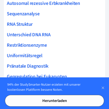
Autosomal rezessive Erbkrankheiten
Sequenzanalyse
RNA Struktur
Unterschied DNA RNA
Restriktionsenzyme
Uniformitätsregel
Pränatale Diagnostik
Genregulation bei Eukaryoten
94% der StudySmarter-Nutzer erzielen mit unserer
Ligase
kostenlosen Plattform bessere Noten.
Äquationsteilung
Herunterladen
Additive Polygenie