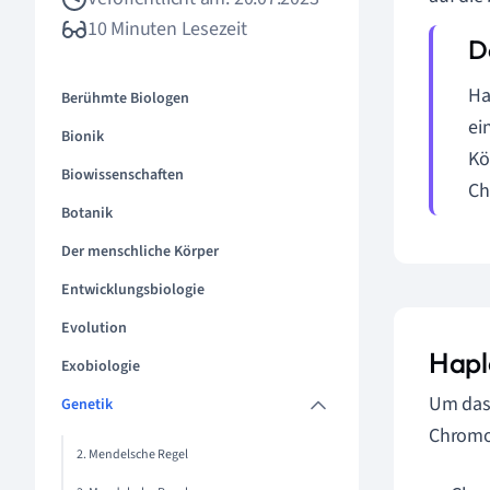
10 Minuten Lesezeit
Ha
Berühmte Biologen
ei
Bionik
Kö
Biowissenschaften
Ch
Botanik
Der menschliche Körper
Entwicklungsbiologie
Evolution
Hapl
Exobiologie
Um das 
Genetik
Chromo
2. Mendelsche Regel