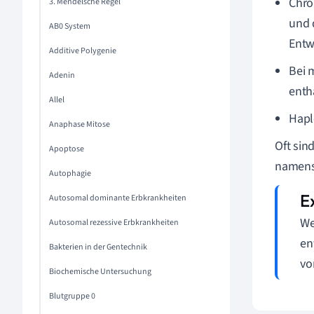
Chro
3. Mendelsche Regel
und 
AB0 System
Entw
Additive Polygenie
Bei 
Adenin
enth
Allel
Hapl
Anaphase Mitose
Oft sin
Apoptose
namen
Autophagie
Autosomal dominante Erbkrankheiten
We
Autosomal rezessive Erbkrankheiten
en
Bakterien in der Gentechnik
vo
Biochemische Untersuchung
Blutgruppe 0