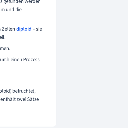
us gefunden werden
um und die
n Zellen
diploid
– sie
il.
omen.
durch einen Prozess
ploid) befruchtet,
ie enthält zwei Sätze