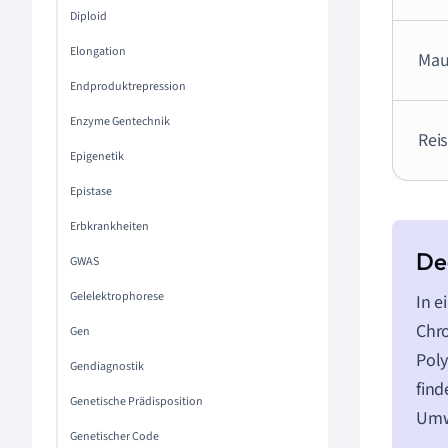
Diploid
Elongation
Mau
Endproduktrepression
Enzyme Gentechnik
Rei
Epigenetik
Epistase
Erbkrankheiten
GWAS
Gelelektrophorese
In e
Chr
Gen
Poly
Gendiagnostik
find
Genetische Prädisposition
Umw
Genetischer Code