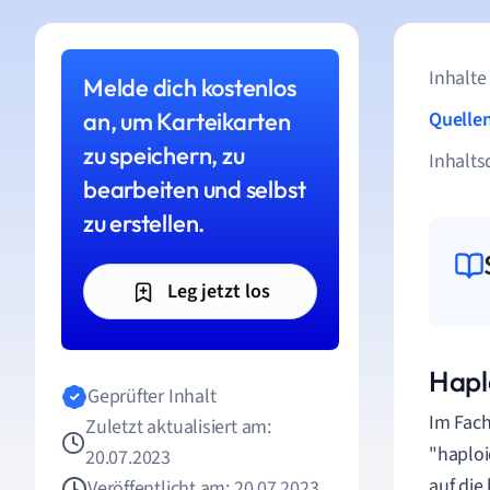
Inhalte
Melde dich kostenlos
an, um Karteikarten
Quelle
zu speichern, zu
Inhalts
bearbeiten und selbst
zu erstellen.
Leg jetzt los
Hapl
Geprüfter Inhalt
Im Fach
Zuletzt aktualisiert am:
"haploi
20.07.2023
auf die
Veröffentlicht am: 20.07.2023