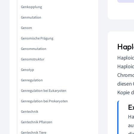
Genkopplung
Genmutation
Genom
Genomische Prägung
Hapl
Genommutation
Haploid
Genomstruktur
Haploid
Genotyp
Chromos
Genregulation
diesen 
Genregulation bei Eukaryoten
Kopie d
Genregulation bei Prokaryoten
Gentechnik
Ha
Gentechnik Pflanzen
au
Gentechnik Tiere