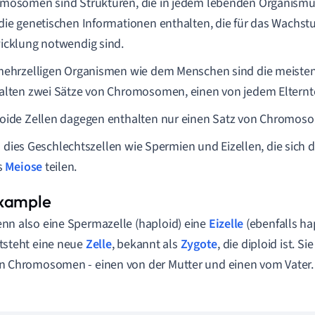
mosomen sind Strukturen, die in jedem lebenden Organism
die genetischen Informationen enthalten, die für das Wachst
icklung notwendig sind.
mehrzelligen Organismen wie dem Menschen sind die meiste
alten zwei Sätze von Chromosomen, einen von jedem Elternte
oide Zellen dagegen enthalten nur einen Satz von Chromos
d dies Geschlechtszellen wie Spermien und Eizellen, die sich 
s
Meiose
teilen.
nn also eine Spermazelle (haploid) eine
Eizelle
(ebenfalls ha
tsteht eine neue
Zelle
, bekannt als
Zygote
, die diploid ist. S
n Chromosomen - einen von der Mutter und einen vom Vater.