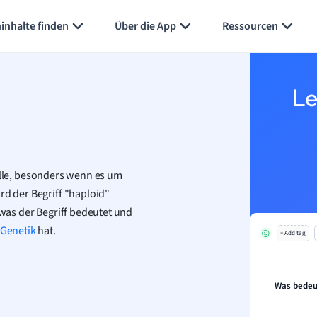
Karteikarten erstellen
Seite zusammenfassen
inhalte finden
Über die App
Ressourcen
Le
olle, besonders wenn es um
rd der Begriff "haploid"
 was der Begriff bedeutet und
Genetik
hat.
+ Add tag
Was bedeut