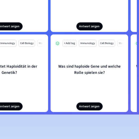
Antwort zeigen
Antwort zeigen
Immunology
Cell Biology
Mo
+ Add tag
Immunology
Cell Biology
Mo
et Haploidität in der
Was sind haploide Gene und welche
W
Genetik?
Rolle spielen sie?
Antwort zeigen
Antwort zeigen