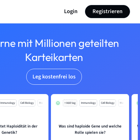
Login
Registrieren
rne mit Millionen geteilten
Karteikarten
Leg kostenfrei los
Immunology
Cell Biology
Mo
+ Add tag
Immunology
Cell Biology
Mo
et Haploidität in der
Was sind haploide Gene und welche
W
Genetik?
Rolle spielen sie?