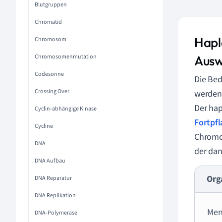
Blutgruppen
Chromatid
Hapl
Chromosom
Chromosomenmutation
Ausw
Codesonne
Die Be
Crossing Over
werden,
Der hap
Cyclin-abhängige Kinase
Fortpf
Cycline
Chromos
DNA
der da
DNA Aufbau
Org
DNA Reparatur
DNA Replikation
Men
DNA-Polymerase