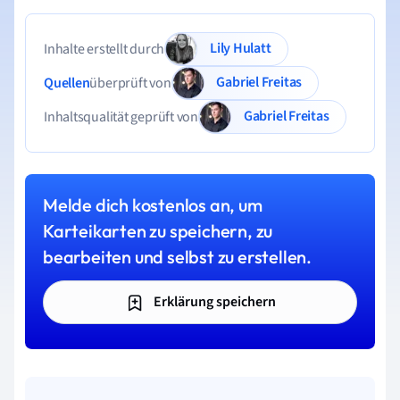
Lily Hulatt
Inhalte erstellt durch
Gabriel Freitas
Quellen
überprüft von
Gabriel Freitas
Inhaltsqualität geprüft von
Melde dich kostenlos an, um
Karteikarten zu speichern, zu
bearbeiten und selbst zu erstellen.
Erklärung speichern