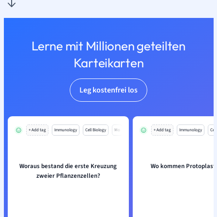
Lerne mit Millionen geteilten
Karteikarten
Leg kostenfrei los
+ Add tag
Immunology
Cell Biology
Mo
+ Add tag
Immunology
Cell
Woraus bestand die erste Kreuzung
Wo kommen Protoplaste
zweier Pflanzenzellen?