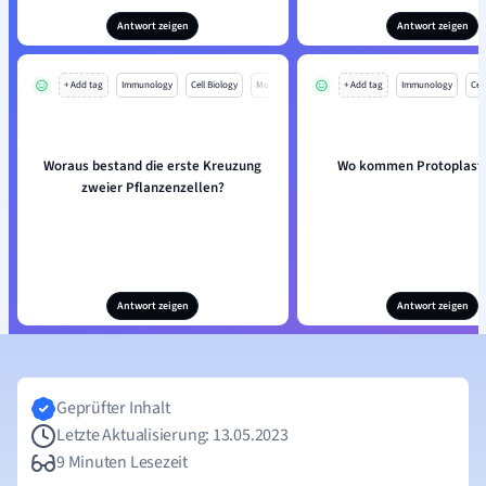
Antwort zeigen
Antwort zeigen
+ Add tag
Immunology
Cell Biology
Mo
+ Add tag
Immunology
Cell
Woraus bestand die erste Kreuzung
Wo kommen Protoplaste
zweier Pflanzenzellen?
Antwort zeigen
Antwort zeigen
Geprüfter Inhalt
Letzte Aktualisierung: 13.05.2023
9 Minuten Lesezeit