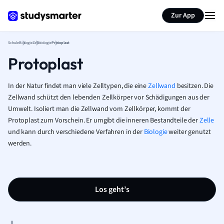
Karteikarten erstellen
Seite zusammenfassen
Zur App
Schule
Biologie
Zellbiologie
Protoplast
Protoplast
In der Natur findet man viele Zelltypen, die eine
Zellwand
besitzen. Die
Zellwand schützt den lebenden Zellkörper vor Schädigungen aus der
Umwelt. Isoliert man die Zellwand vom Zellkörper, kommt der
Protoplast zum Vorschein. Er umgibt die inneren Bestandteile der
Zelle
und kann durch verschiedene Verfahren in der
Biologie
weiter genutzt
werden.
Los geht’s