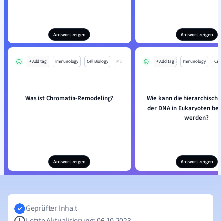
Antwort zeigen
Antwort zeigen
+ Add tag
Immunology
Cell Biology
Mo
+ Add tag
Immunology
Cell
Was ist Chromatin-Remodeling?
Wie kann die hierarchische
der DNA in Eukaryoten be
werden?
Antwort zeigen
Antwort zeigen
Geprüfter Inhalt
Letzte Aktualisierung: 06.10.2023