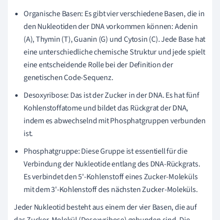
Organische Basen: Es gibt vier verschiedene Basen, die in
den Nukleotiden der DNA vorkommen können: Adenin
(A), Thymin (T), Guanin (G) und Cytosin (C). Jede Base hat
eine unterschiedliche chemische Struktur und jede spielt
eine entscheidende Rolle bei der Definition der
genetischen Code-Sequenz.
Desoxyribose: Das ist der Zucker in der DNA. Es hat fünf
Kohlenstoffatome und bildet das Rückgrat der DNA,
indem es abwechselnd mit Phosphatgruppen verbunden
ist.
Phosphatgruppe: Diese Gruppe ist essentiell für die
Verbindung der Nukleotide entlang des DNA-Rückgrats.
Es verbindet den 5'-Kohlenstoff eines Zucker-Moleküls
mit dem 3'-Kohlenstoff des nächsten Zucker-Moleküls.
Jeder Nukleotid besteht aus einem der vier Basen, die auf
das Zucker-Molekül (Desoxyribose) gebunden sind. Die