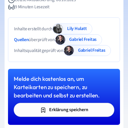
9 Minuten Lesezeit
Lily Hulatt
Inhalte erstellt durch
Gabriel Freitas
Quellen
überprüft von
Gabriel Freitas
Inhaltsqualität geprüft von
Melde dich kostenlos an, um
Karteikarten zu speichern, zu
bearbeiten und selbst zu erstellen.
Erklärung speichern