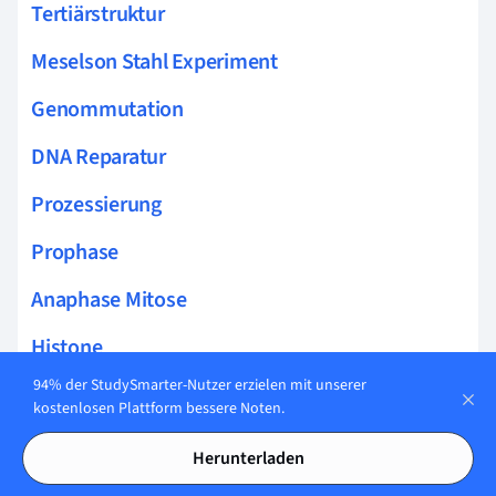
Tertiärstruktur
Meselson Stahl Experiment
Genommutation
DNA Reparatur
Prozessierung
Prophase
Anaphase Mitose
Histone
94% der StudySmarter-Nutzer erzielen mit unserer
Nukleosom
kostenlosen Plattform bessere Noten.
Trisomie 21
Herunterladen
DNA Replikation