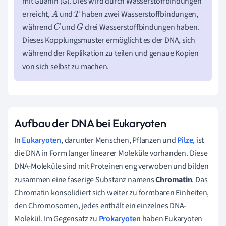
mit Guanin (G). Dies wird durch Wasserstoffbindungen
erreicht,
und
haben zwei Wasserstoffbindungen,
A
T
während
und
drei Wasserstoffbindungen haben.
C
G
Dieses Kopplungsmuster ermöglicht es der DNA, sich
während der Replikation zu teilen und genaue Kopien
von sich selbst zu machen.
Aufbau der DNA bei Eukaryoten
In
Eukaryoten
, darunter Menschen, Pflanzen und
Pilze
, ist
die DNA in Form langer linearer Moleküle vorhanden. Diese
DNA-Moleküle sind mit Proteinen eng verwoben und bilden
zusammen eine faserige Substanz namens
Chromatin
. Das
Chromatin konsolidiert sich weiter zu formbaren Einheiten,
den Chromosomen, jedes enthält ein einzelnes DNA-
Molekül. Im Gegensatz zu
Prokaryoten
haben Eukaryoten