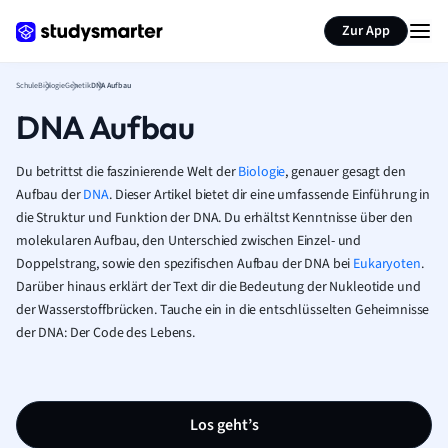
Karteikarten erstellen
Seite zusammenfassen
Zur App
Schule
Biologie
Genetik
DNA Aufbau
DNA Aufbau
Du betrittst die faszinierende Welt der
Biologie
, genauer gesagt den
Aufbau der
DNA
. Dieser Artikel bietet dir eine umfassende Einführung in
die Struktur und Funktion der DNA. Du erhältst Kenntnisse über den
molekularen Aufbau, den Unterschied zwischen Einzel- und
Doppelstrang, sowie den spezifischen Aufbau der DNA bei
Eukaryoten
.
Darüber hinaus erklärt der Text dir die Bedeutung der Nukleotide und
der Wasserstoffbrücken. Tauche ein in die entschlüsselten Geheimnisse
der DNA: Der Code des Lebens.
Los geht’s