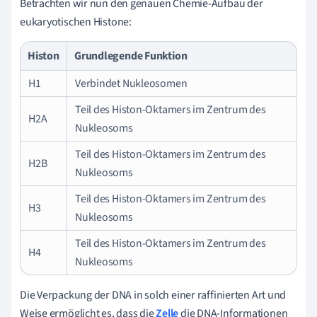
Betrachten wir nun den genauen Chemie-Aufbau der
eukaryotischen Histone:
Histon
Grundlegende Funktion
H1
Verbindet Nukleosomen
Teil des Histon-Oktamers im Zentrum des
H2A
Nukleosoms
Teil des Histon-Oktamers im Zentrum des
H2B
Nukleosoms
Teil des Histon-Oktamers im Zentrum des
H3
Nukleosoms
Teil des Histon-Oktamers im Zentrum des
H4
Nukleosoms
Die Verpackung der DNA in solch einer raffinierten Art und
Weise ermöglicht es, dass die
Zelle
die DNA-Informationen