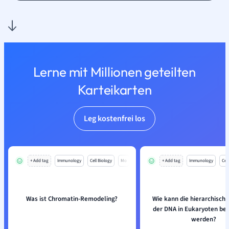
Lerne mit Millionen geteilten
Karteikarten
Leg kostenfrei los
+ Add tag
Immunology
Cell Biology
Mo
+ Add tag
Immunology
Cell
Was ist Chromatin-Remodeling?
Wie kann die hierarchische
der DNA in Eukaryoten be
werden?