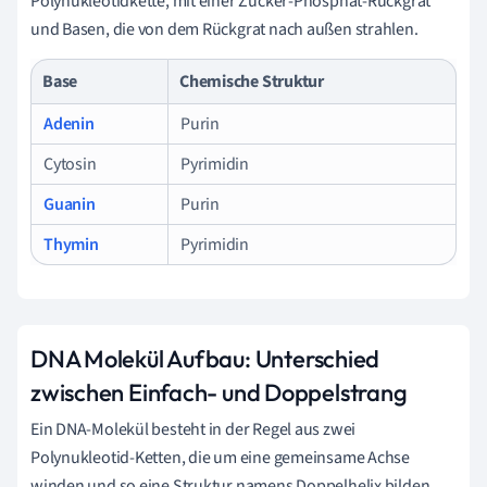
Polynukleotidkette, mit einer Zucker-Phosphat-Rückgrat
und Basen, die von dem Rückgrat nach außen strahlen.
Base
Chemische Struktur
Adenin
Purin
Cytosin
Pyrimidin
Guanin
Purin
Thymin
Pyrimidin
DNA Molekül Aufbau: Unterschied
zwischen Einfach- und Doppelstrang
Ein DNA-Molekül besteht in der Regel aus zwei
Polynukleotid-Ketten, die um eine gemeinsame Achse
winden und so eine Struktur namens Doppelhelix bilden.