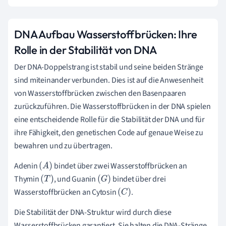
DNA Aufbau Wasserstoffbrücken: Ihre
Rolle in der Stabilität von DNA
Der DNA-Doppelstrang ist stabil und seine beiden Stränge
sind miteinander verbunden. Dies ist auf die Anwesenheit
von Wasserstoffbrücken zwischen den Basenpaaren
zurückzuführen. Die Wasserstoffbrücken in der DNA spielen
eine entscheidende Rolle für die Stabilität der DNA und für
ihre Fähigkeit, den genetischen Code auf genaue Weise zu
bewahren und zu übertragen.
Adenin
bindet über zwei Wasserstoffbrücken an
(
A
)
Thymin
, und Guanin
bindet über drei
(
T
)
(
G
)
Wasserstoffbrücken an Cytosin
.
(
C
)
Die Stabilität der DNA-Struktur wird durch diese
Wasserstoffbrücken garantiert. Sie halten die DNA-Stränge