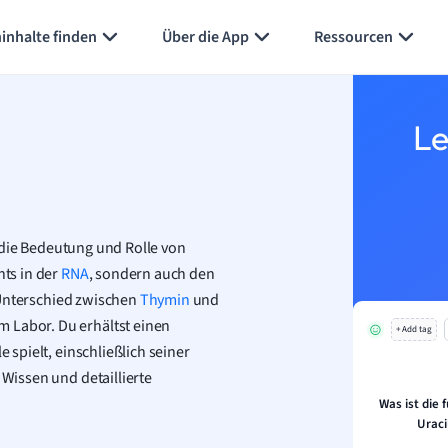
Karteikarten erstellen
Seite zusammenfassen
inhalte finden
Über die App
Ressourcen
Le
die Bedeutung und Rolle von
nts in der
RNA
, sondern auch den
 Unterschied zwischen
Thymin
und
 Labor. Du erhältst einen
+ Add tag
e spielt, einschließlich seiner
s Wissen und detaillierte
Was ist die
Uraci