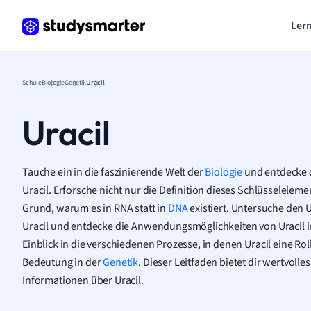
Lern
Schule
Biologie
Genetik
Uracil
Uracil
Tauche ein in die faszinierende Welt der
Biologie
und entdecke 
Uracil. Erforsche nicht nur die Definition dieses Schlüsseleleme
Grund, warum es in RNA statt in
DNA
existiert. Untersuche den
Uracil und entdecke die Anwendungsmöglichkeiten von Uracil im
Einblick in die verschiedenen Prozesse, in denen Uracil eine Roll
Bedeutung in der
Genetik
. Dieser Leitfaden bietet dir wertvolle
Informationen über Uracil.