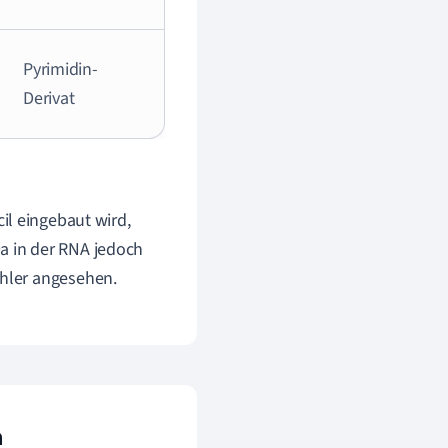
Pyrimidin-
Derivat
cil eingebaut wird,
a in der RNA jedoch
ehler angesehen.
n