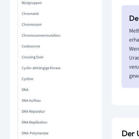
Blutgruppen
Chromatid
Chromosom
Meth
Chromosomenmutation
erha
Codesonne
Wenn
Urac
Crossing Over
veru
Cyclin-abhängige Kinase
gewä
Cycline
DNA
DNA Aufbau
DNA Reparatur
DNA Replikation
Der 
DNA-Polymerase