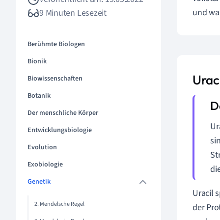
und war
9 Minuten Lesezeit
Berühmte Biologen
Bionik
Urac
Biowissenschaften
Botanik
Der menschliche Körper
Ur
Entwicklungsbiologie
si
Evolution
St
Exobiologie
di
Genetik
Uracil 
2. Mendelsche Regel
der Pro