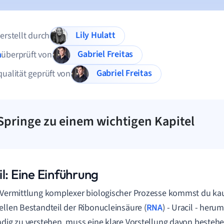
Lily Hulatt
 erstellt durch
Gabriel Freitas
n
überprüft von
Gabriel Freitas
qualität geprüft von
Springe zu einem wichtigen Kapitel
l: Eine Einführung
 Vermittlung komplexer biologischer Prozesse kommst du k
ellen Bestandteil der Ribonucleinsäure (
RNA
) - Uracil - her
ndig zu verstehen, muss eine klare Vorstellung davon bestehen