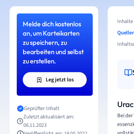
Inhalte
Melde dich kostenlos
an, um Karteikarten
Quelle
zu speichern, zu
Inhalts
bearbeiten und selbst
zu erstellen.
Leg jetzt los
Uraci
Geprüfter Inhalt
Bei der
Zuletzt aktualisiert am:
essenzi
06.11.2023
vollstä
Veröffentlicht am: 19.05.2022