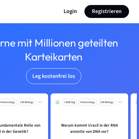
Login
Registrieren
rne mit Millionen geteilten
Karteikarten
Leg kostenfrei los
Immunology
Cell Biology
Mo
+ Add tag
Immunology
Cell Biology
Mo
 fundamentale Rolle von
Warum kommt Uracil in der RNA
l in der Genetik?
anstelle von DNA vor?