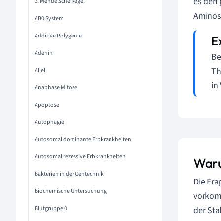
es den 
3. Mendelsche Regel
Aminos
AB0 System
Additive Polygenie
Adenin
Be
Th
Allel
in
Anaphase Mitose
Apoptose
Autophagie
Autosomal dominante Erbkrankheiten
Autosomal rezessive Erbkrankheiten
Waru
Bakterien in der Gentechnik
Die Fra
Biochemische Untersuchung
vorkomm
Blutgruppe 0
der Sta