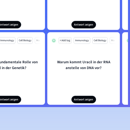
Antwort zeigen
Antwort zeigen
Immunology
Cell Biology
Mo
+ Add tag
Immunology
Cell Biology
Mo
 fundamentale Rolle von
Warum kommt Uracil in der RNA
l in der Genetik?
anstelle von DNA vor?
Antwort zeigen
Antwort zeigen