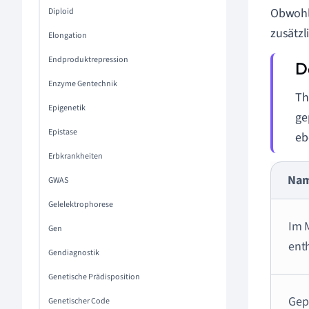
Obwohl 
Diploid
zusätzl
Elongation
Endproduktrepression
Enzyme Gentechnik
Th
Epigenetik
ge
Epistase
eb
Erbkrankheiten
Na
GWAS
Gelelektrophorese
Im 
Gen
ent
Gendiagnostik
Genetische Prädisposition
Gep
Genetischer Code