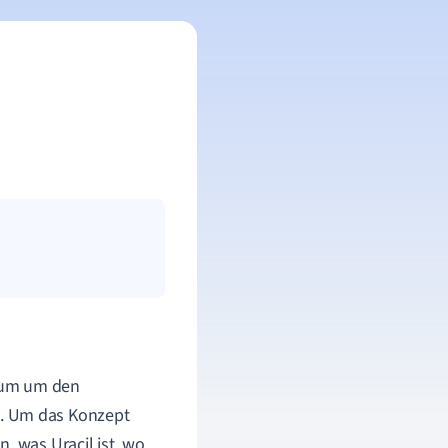
aum um den
um. Um das Konzept
, was Uracil ist, wo