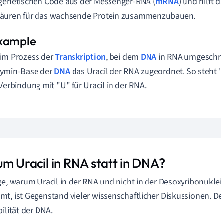
genetischen Code aus der Messenger-RNA (
mRNA
) und hilft 
äuren für das wachsende Protein zusammenzubauen.
im Prozess der
Transkription
, bei dem
DNA
in RNA umgeschri
ymin-Base der
DNA
das Uracil der RNA zugeordnet. So steht 
 Verbindung mit "U" für Uracil in der RNA.
m Uracil in RNA statt in DNA?
ge, warum Uracil in der RNA und nicht in der Desoxyribonukle
t, ist Gegenstand vieler wissenschaftlicher Diskussionen. De
bilität der DNA.