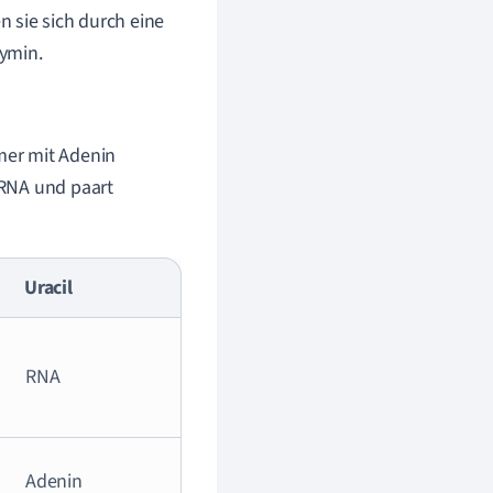
 sie sich durch eine
ymin.
mmer mit Adenin
r RNA und paart
Uracil
RNA
Adenin