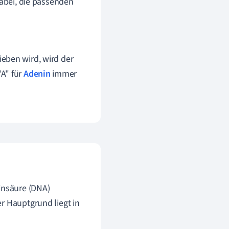
dabei, die passenden
eben wird, wird der
"A" für
Adenin
immer
insäure (DNA)
r Hauptgrund liegt in