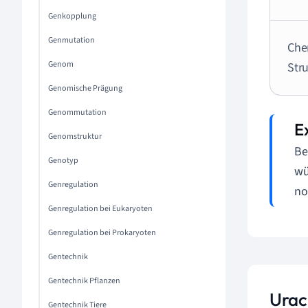
Genkopplung
Genmutation
Che
Genom
Str
Genomische Prägung
Genommutation
Genomstruktur
Be
Genotyp
wü
Genregulation
no
Genregulation bei Eukaryoten
Genregulation bei Prokaryoten
Gentechnik
Gentechnik Pflanzen
Urac
Gentechnik Tiere