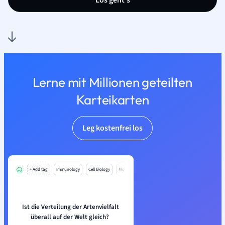
Los geht’s
Lerne mit Millionen geteilten
Karteikarten
Leg kostenfrei los
+ Add tag
Immunology
Cell Biology
Mo
Ist die Verteilung der Artenvielfalt
überall auf der Welt gleich?