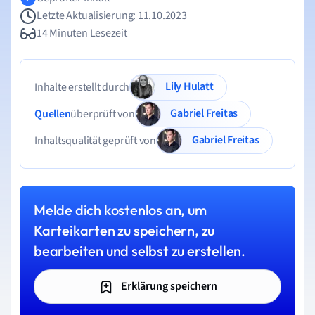
Letzte Aktualisierung: 11.10.2023
14 Minuten Lesezeit
Lily Hulatt
Inhalte erstellt durch
Gabriel Freitas
Quellen
überprüft von
Gabriel Freitas
Inhaltsqualität geprüft von
Melde dich kostenlos an, um
Karteikarten zu speichern, zu
bearbeiten und selbst zu erstellen.
Erklärung speichern