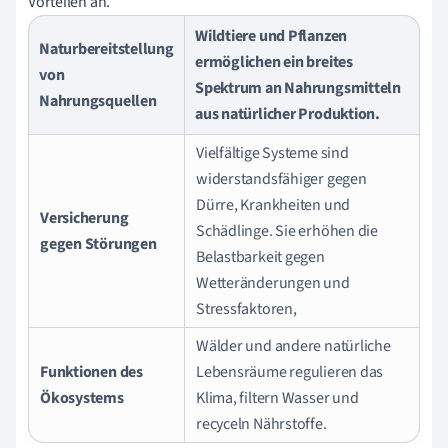
Vorteilen an.
Wildtiere und Pflanzen
Naturbereitstellung
ermöglichen ein breites
von
Spektrum an Nahrungsmitteln
Nahrungsquellen
aus natürlicher Produktion.
Vielfältige Systeme sind
widerstandsfähiger gegen
Dürre, Krankheiten und
Versicherung
Schädlinge. Sie erhöhen die
gegen Störungen
Belastbarkeit gegen
Wetteränderungen und
Stressfaktoren,
Wälder und andere natürliche
Funktionen des
Lebensräume regulieren das
Ökosystems
Klima, filtern Wasser und
recyceln Nährstoffe.