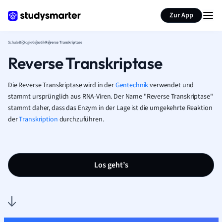
Karteikarten erstellen
Seite zusammenfassen
Zur App
Schule
Biologie
Genetik
Reverse Transkriptase
Reverse Transkriptase
Die Reverse Transkriptase wird in der
Gentechnik
verwendet und
stammt ursprünglich aus RNA-Viren. Der Name "Reverse Transkriptase"
stammt daher, dass das Enzym in der Lage ist die umgekehrte Reaktion
der
Transkription
durchzuführen.
Los geht’s