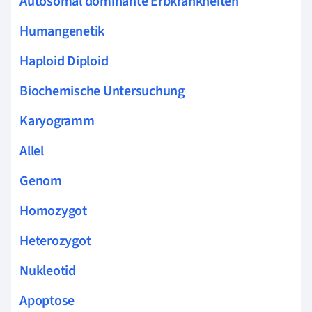
Autosomal dominante Erbkrankheiten
Humangenetik
Haploid Diploid
Biochemische Untersuchung
Karyogramm
Allel
Genom
Homozygot
Heterozygot
Nukleotid
Apoptose