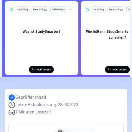
+ Add tag
Immunology
Cell Biology
Mo
+ Add tag
Immunology
Cell
Was ist StudySmarter?
Wie hilft mir StudySmarter, 
zu lernen?
Antwort zeigen
Antwort zeigen
Geprüfter Inhalt
Letzte Aktualisierung: 28.03.2023
7 Minuten Lesezeit