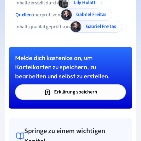
Lily Hulatt
Inhalte erstellt durch
Gabriel Freitas
Quellen
überprüft von
Gabriel Freitas
Inhaltsqualität geprüft von
Melde dich kostenlos an, um
Karteikarten zu speichern, zu
bearbeiten und selbst zu erstellen.
Erklärung speichern
Springe zu einem wichtigen