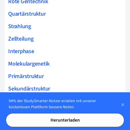
Rote Gentechnik
Quartärstruktur
Strahlung
Zellteilung
Interphase
Molekulargenetik
Primärstruktur
Sekundärstruktur
Tertiärstruktur
94% der StudySmarter-Nutzer erzielen mit unserer
kostenlosen Plattform bessere Noten.
Meselson Stahl Experiment
Herunterladen
Genommutation