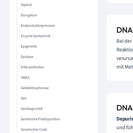
Diploid
Elongation
Endproduktrepression
DNA-
Enzyme Gentechnik
Bei der
Epigenetik
Reaktio
Epistase
verursa
mit Met
Erbkrankheiten
GWAS
Gelelektrophorese
Gen
DNA-
Gendiagnostik
Depuri
Genetische Prädisposition
und füh
Genetischer Code