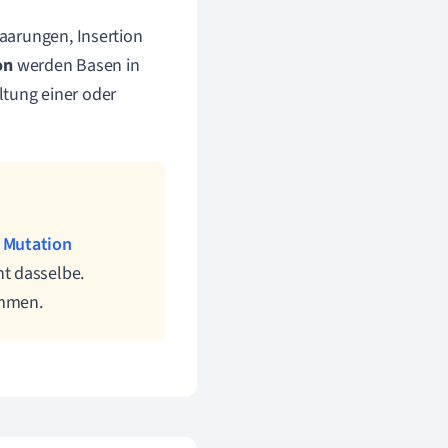
aarungen, Insertion
ion
werden Basen in
tung einer oder
l
Mutation
t dasselbe.
ommen.