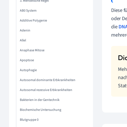
3. Mendelsche Regel
Diese f
AB0 System
oder De
Additive Polygenie
die
DN
Adenin
mehrer
Allel
Anaphase Mitose
Apoptose
Meh
Autophagie
nach
Autosomal dominante Erbkrankheiten
Sta
Autosomal rezessive Erbkrankheiten
Bakterien in der Gentechnik
Biochemische Untersuchung
Blutgruppe 0