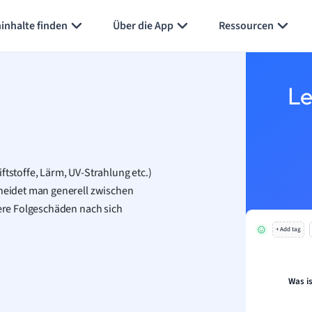
Karteikarten erstellen
Seite zusammenfassen
inhalte finden
Über die App
Ressourcen
Le
ftstoffe, Lärm, UV-Strahlung etc.)
eidet man generell zwischen
re Folgeschäden nach sich
+ Add tag
Was i