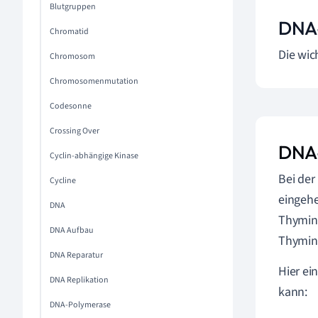
Blutgruppen
DNA-
Chromatid
Die wic
Chromosom
Chromosomenmutation
Codesonne
Crossing Over
DNA-
Cyclin-abhängige Kinase
Bei der
Cycline
eingehe
DNA
Thymin
DNA Aufbau
Thymin
DNA Reparatur
Hier ei
DNA Replikation
kann:
DNA-Polymerase