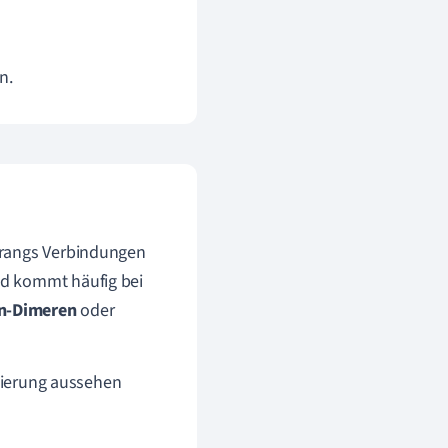
n.
trangs Verbindungen
d kommt häufig bei
n-Dimeren
oder
isierung aussehen