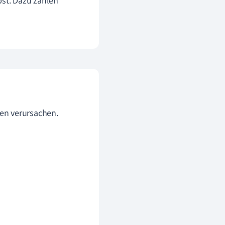
st.
Dazu zählen
en verursachen.