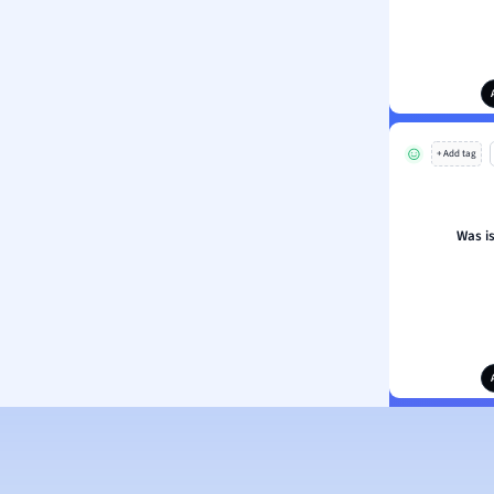
+ Add tag
Was i