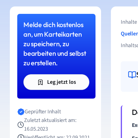
Inhalte
Melde dich kostenlos
an, um Karteikarten
Quelle
zu speichern, zu
Inhalts
bearbeiten und selbst
zu erstellen.
Leg jetzt los
Geprüfter Inhalt
Zuletzt aktualisiert am:
Ex
16.05.2023
Veröffentlicht am: 22.09.2021