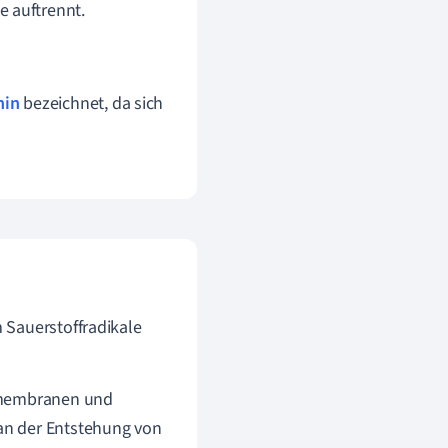
le auftrennt.
nin
bezeichnet, da sich
 Sauerstoffradikale
llmembranen und
an der Entstehung von