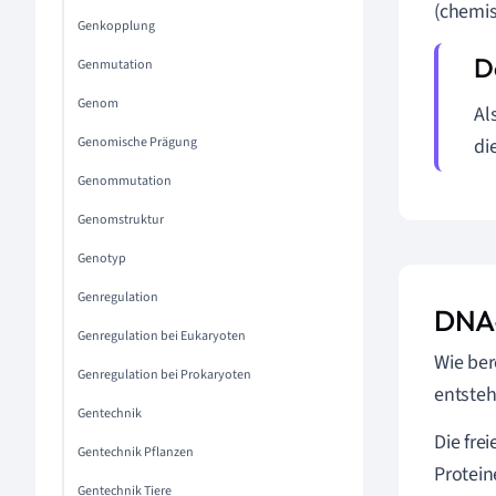
(chemi
Genkopplung
Genmutation
Genom
Al
Genomische Prägung
di
Genommutation
Genomstruktur
Genotyp
Genregulation
DNA-
Genregulation bei Eukaryoten
Wie ber
Genregulation bei Prokaryoten
entsteh
Gentechnik
Die fre
Gentechnik Pflanzen
Protein
Gentechnik Tiere