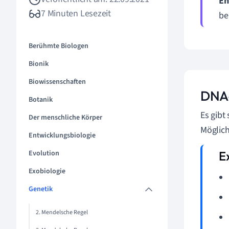
En
7 Minuten Lesezeit
be
Berühmte Biologen
Bionik
Biowissenschaften
DNA-
Botanik
Es gibt
Der menschliche Körper
Möglich
Entwicklungsbiologie
Evolution
Exobiologie
Genetik
2. Mendelsche Regel