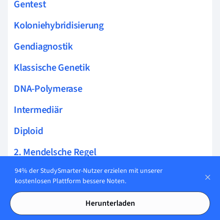
Gentest
Koloniehybridisierung
Gendiagnostik
Klassische Genetik
DNA-Polymerase
Intermediär
Diploid
2. Mendelsche Regel
94% der StudySmarter-Nutzer erzielen mit unserer
Rote Gentechnik
kostenlosen Plattform bessere Noten.
Quartärstruktur
Herunterladen
Strahlung