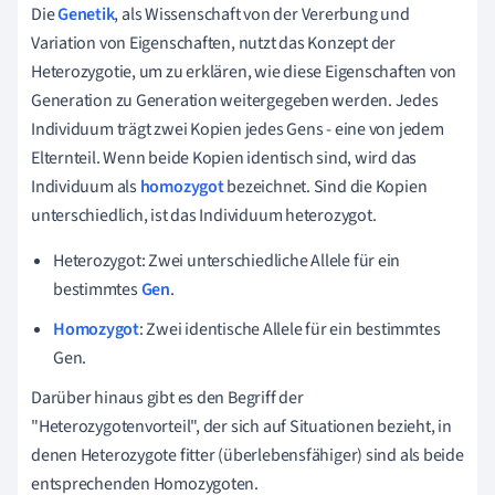
Die
Genetik
, als Wissenschaft von der Vererbung und
Variation von Eigenschaften, nutzt das Konzept der
Heterozygotie, um zu erklären, wie diese Eigenschaften von
Generation zu Generation weitergegeben werden. Jedes
Individuum trägt zwei Kopien jedes Gens - eine von jedem
Elternteil. Wenn beide Kopien identisch sind, wird das
Individuum als
homozygot
bezeichnet. Sind die Kopien
unterschiedlich, ist das Individuum heterozygot.
Heterozygot: Zwei unterschiedliche Allele für ein
bestimmtes
Gen
.
Homozygot
: Zwei identische Allele für ein bestimmtes
Gen.
Darüber hinaus gibt es den Begriff der
"Heterozygotenvorteil", der sich auf Situationen bezieht, in
denen Heterozygote fitter (überlebensfähiger) sind als beide
entsprechenden Homozygoten.