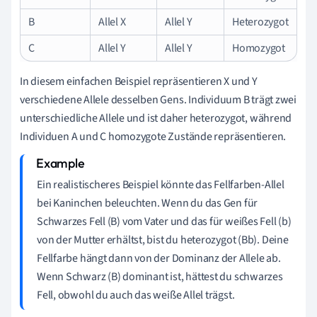
B
Allel X
Allel Y
Heterozygot
C
Allel Y
Allel Y
Homozygot
In diesem einfachen Beispiel repräsentieren X und Y
verschiedene Allele desselben Gens. Individuum B trägt zwei
unterschiedliche Allele und ist daher heterozygot, während
Individuen A und C homozygote Zustände repräsentieren.
Ein realistischeres Beispiel könnte das Fellfarben-Allel
bei Kaninchen beleuchten. Wenn du das Gen für
Schwarzes Fell (B) vom Vater und das für weißes Fell (b)
von der Mutter erhältst, bist du heterozygot (Bb). Deine
Fellfarbe hängt dann von der Dominanz der Allele ab.
Wenn Schwarz (B) dominant ist, hättest du schwarzes
Fell, obwohl du auch das weiße Allel trägst.