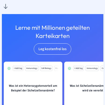
Lerne mit Millionen geteilten
Karteikarten
Leg kostenfrei los
+ Add tag
Immunology
Cell Biology
Mo
+ Add tag
Immunology
Cell
Was ist ein Heterozygotenvorteil am
Was ist Sichelzellenanämi
Beispiel der Sichelzellenanämie?
wird sie vererbt?