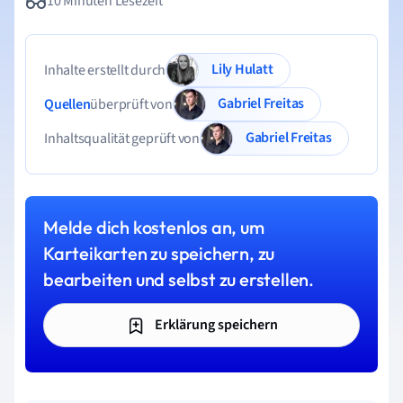
10 Minuten Lesezeit
Lily Hulatt
Inhalte erstellt durch
Gabriel Freitas
Quellen
überprüft von
Gabriel Freitas
Inhaltsqualität geprüft von
Melde dich kostenlos an, um
Karteikarten zu speichern, zu
bearbeiten und selbst zu erstellen.
Erklärung speichern