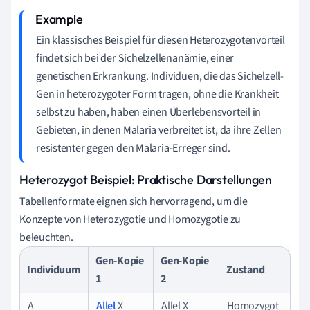
Ein klassisches Beispiel für diesen Heterozygotenvorteil
findet sich bei der Sichelzellenanämie, einer
genetischen Erkrankung. Individuen, die das Sichelzell-
Gen in heterozygoter Form tragen, ohne die Krankheit
selbst zu haben, haben einen Überlebensvorteil in
Gebieten, in denen Malaria verbreitet ist, da ihre Zellen
resistenter gegen den Malaria-Erreger sind.
Heterozygot Beispiel: Praktische Darstellungen
Tabellenformate eignen sich hervorragend, um die
Konzepte von Heterozygotie und Homozygotie zu
beleuchten.
Gen-Kopie
Gen-Kopie
Individuum
Zustand
1
2
A
Allel
X
Allel X
Homozygot