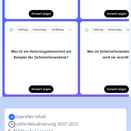
Antwort zeigen
Antwort zeigen
+ Add tag
Immunology
Cell Biology
Mo
+ Add tag
Immunology
Cell
Was ist ein Heterozygotenvorteil am
Was ist Sichelzellenanämi
Beispiel der Sichelzellenanämie?
wird sie vererbt?
Antwort zeigen
Antwort zeigen
Geprüfter Inhalt
Letzte Aktualisierung: 20.07.2023