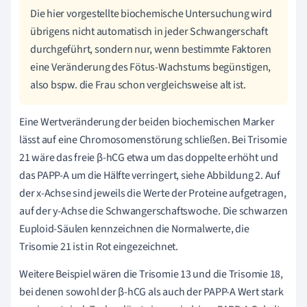
Die hier vorgestellte biochemische Untersuchung wird
übrigens nicht automatisch in jeder Schwangerschaft
durchgeführt, sondern nur, wenn bestimmte Faktoren
eine Veränderung des Fötus-Wachstums begünstigen,
also bspw. die Frau schon vergleichsweise alt ist.
Eine Wertveränderung der beiden biochemischen Marker
lässt auf eine Chromosomenstörung schließen. Bei Trisomie
21 wäre das freie β-hCG etwa um das doppelte erhöht und
das PAPP-A um die Hälfte verringert, siehe Abbildung 2. Auf
der x-Achse sind jeweils die Werte der Proteine aufgetragen,
auf der y-Achse die Schwangerschaftswoche. Die schwarzen
Euploid-Säulen kennzeichnen die Normalwerte, die
Trisomie 21 ist in Rot eingezeichnet.
Weitere Beispiel wären die Trisomie 13 und die Trisomie 18,
bei denen sowohl der β-hCG als auch der PAPP-A Wert stark