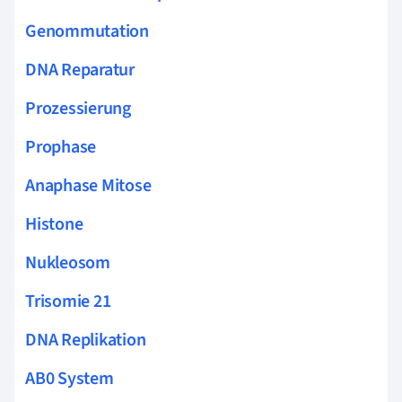
Genommutation
DNA Reparatur
Prozessierung
Prophase
Anaphase Mitose
Histone
Nukleosom
Trisomie 21
DNA Replikation
AB0 System