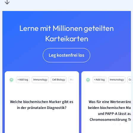
Lerne mit Millionen geteilten
Karteikarten
Leg kostenfrei los
+ Add tag
Immunology
Cell Biology
Mo
+ Add tag
Immunology
Cell
Welche biochemischen Marker gibt es
Was für eine Werteveränd
in der pränatalen Diagnostik?
beiden biochemischen Mar
und PAPP-A lässt auf
Chromosomenstörung Tri
schließen?