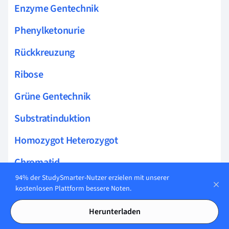
Enzyme Gentechnik
Phenylketonurie
Rückkreuzung
Ribose
Grüne Gentechnik
Substratinduktion
Homozygot Heterozygot
Chromatid
94% der StudySmarter-Nutzer erzielen mit unserer
3. Mendelsche Regel
kostenlosen Plattform bessere Noten.
Blutgruppen
Herunterladen
Mukoviszidose