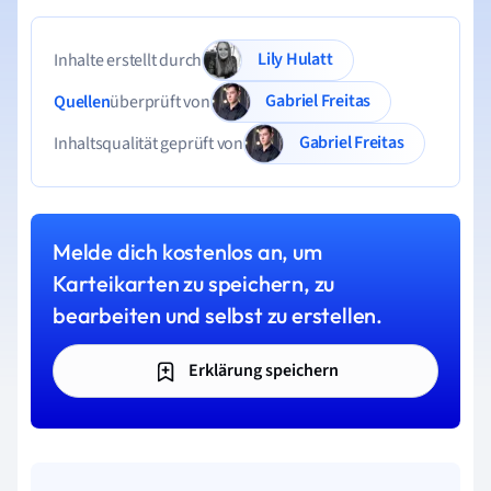
Lily Hulatt
Inhalte erstellt durch
Gabriel Freitas
Quellen
überprüft von
Gabriel Freitas
Inhaltsqualität geprüft von
Melde dich kostenlos an, um
Karteikarten zu speichern, zu
bearbeiten und selbst zu erstellen.
Erklärung speichern