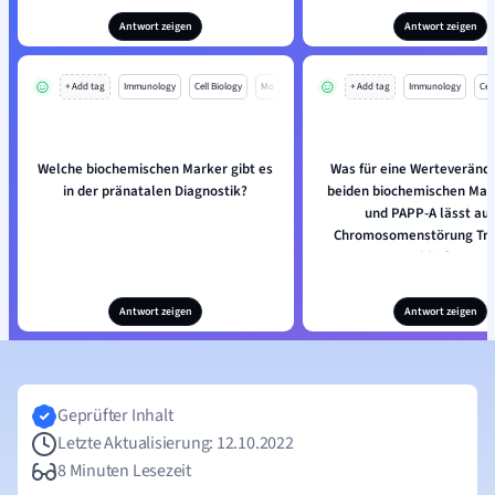
Antwort zeigen
Antwort zeigen
+ Add tag
Immunology
Cell Biology
Mo
+ Add tag
Immunology
Cell
Welche biochemischen Marker gibt es
Was für eine Werteveränd
in der pränatalen Diagnostik?
beiden biochemischen Mar
und PAPP-A lässt auf
Chromosomenstörung Tri
schließen?
Antwort zeigen
Antwort zeigen
Geprüfter Inhalt
Letzte Aktualisierung: 12.10.2022
8 Minuten Lesezeit