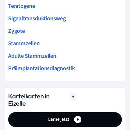
Teratogene
Signaltransduktionsweg
Zygote
Stammzellen
Adulte Stammzellen
Präimplantationsdiagnostik
Karteikarten in
4
Eizelle
Lerne jetzt