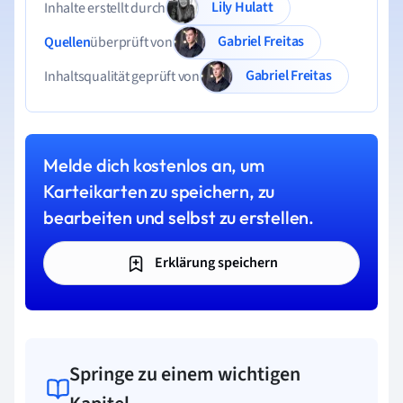
Lily Hulatt
Inhalte erstellt durch
Gabriel Freitas
Quellen
überprüft von
Gabriel Freitas
Inhaltsqualität geprüft von
Melde dich kostenlos an, um
Karteikarten zu speichern, zu
bearbeiten und selbst zu erstellen.
Erklärung speichern
Springe zu einem wichtigen