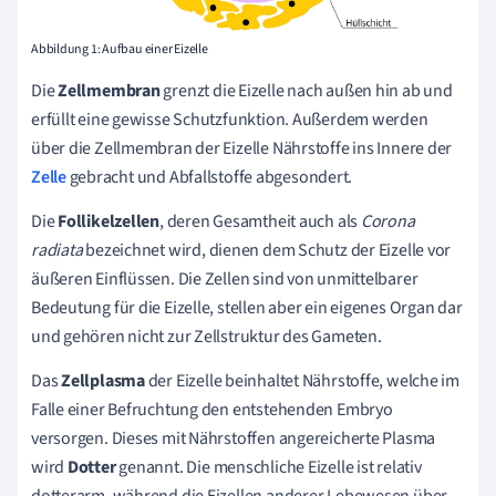
Abbildung 1: Aufbau einer Eizelle
Die
Zellmembran
grenzt die Eizelle nach außen hin ab und
erfüllt eine gewisse Schutzfunktion. Außerdem werden
über die Zellmembran der Eizelle Nährstoffe ins Innere der
Zelle
gebracht und Abfallstoffe abgesondert.
Die
Follikelzellen
, deren Gesamtheit auch als
Corona
radiata
bezeichnet wird, dienen dem Schutz der Eizelle vor
äußeren Einflüssen. Die Zellen sind von unmittelbarer
Bedeutung für die Eizelle, stellen aber ein eigenes Organ dar
und gehören nicht zur Zellstruktur des Gameten.
Das
Zellplasma
der Eizelle beinhaltet Nährstoffe, welche im
Falle einer Befruchtung den entstehenden Embryo
versorgen. Dieses mit Nährstoffen angereicherte Plasma
wird
Dotter
genannt. Die menschliche Eizelle ist relativ
dotterarm, während die Eizellen anderer Lebewesen über