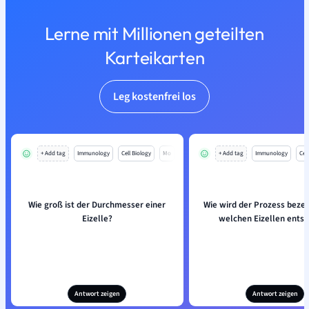
Lerne mit Millionen geteilten
Karteikarten
Leg kostenfrei los
+ Add tag
Immunology
Cell Biology
Mo
+ Add tag
Immunology
Cell
Wie groß ist der Durchmesser einer
Wie wird der Prozess bezei
Eizelle?
welchen Eizellen ents
Antwort zeigen
Antwort zeigen