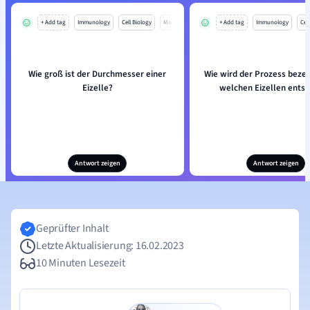
+ Add tag
Immunology
Cell Biology
Mo
+ Add tag
Immunology
Cell
Wie groß ist der Durchmesser einer
Wie wird der Prozess bezei
Eizelle?
welchen Eizellen ents
Antwort zeigen
Antwort zeigen
Geprüfter Inhalt
Letzte Aktualisierung: 16.02.2023
10 Minuten Lesezeit