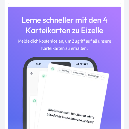
Lerne schneller mit den 4
Karteikarten zu Eizelle
Melde dich kostenlos an, um Zugriff auf all unsere
Karteikarten zu erhalten.