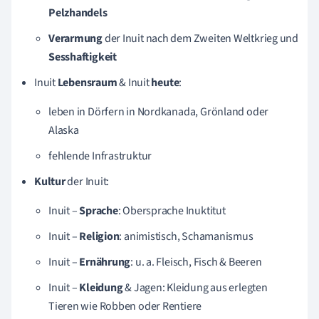
Pelzhandels
Verarmung
der Inuit nach dem Zweiten Weltkrieg und
Sesshaftigkeit
Inuit
Lebensraum
& Inuit
heute
:
leben in Dörfern in Nordkanada, Grönland oder
Alaska
fehlende Infrastruktur
Kultur
der Inuit:
Inuit –
Sprache
: Obersprache Inuktitut
Inuit –
Religion
: animistisch, Schamanismus
Inuit –
Ernährung
: u. a. Fleisch, Fisch & Beeren
Inuit –
Kleidung
& Jagen: Kleidung aus erlegten
Tieren wie Robben oder Rentiere