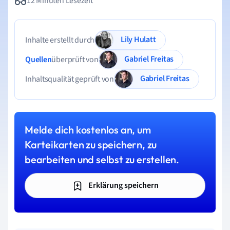
12 Minuten Lesezeit
Lily Hulatt
Inhalte erstellt durch
Gabriel Freitas
Quellen
überprüft von
Gabriel Freitas
Inhaltsqualität geprüft von
Melde dich kostenlos an, um
Karteikarten zu speichern, zu
bearbeiten und selbst zu erstellen.
Erklärung speichern