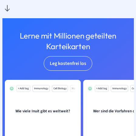
Lerne mit Millionen geteilten
Karteikarten
Leg kostenfrei los
+ Add tag
Immunology
Cell Biology
Mo
+ Add tag
Immunology
Cell
Wie viele Inuit gibt es weltweit?
Wer sind die Vorfahren de