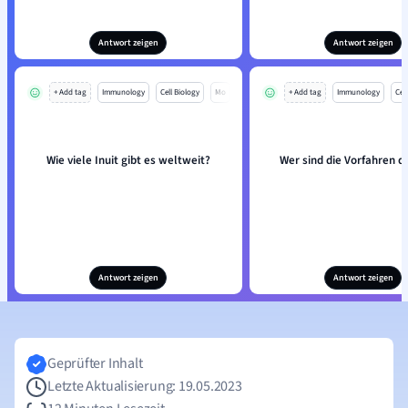
Antwort zeigen
Antwort zeigen
+ Add tag
Immunology
Cell Biology
Mo
+ Add tag
Immunology
Cell
Wie viele Inuit gibt es weltweit?
Wer sind die Vorfahren de
Antwort zeigen
Antwort zeigen
Geprüfter Inhalt
Letzte Aktualisierung: 19.05.2023