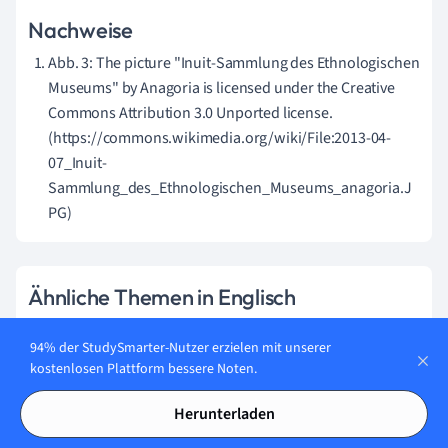
Nachweise
Abb. 3: The picture "Inuit-Sammlung des Ethnologischen
Museums" by Anagoria is licensed under the Creative
Commons Attribution 3.0 Unported license.
(https://commons.wikimedia.org/wiki/File:2013-04-
07_Inuit-
Sammlung_des_Ethnologischen_Museums_anagoria.J
PG)
Ähnliche Themen in Englisch
Englisch Vokabeln
94% der StudySmarter-Nutzer erzielen mit unserer
kostenlosen Plattform bessere Noten.
Englische Autoren
Herunterladen
Englisch Sprechen