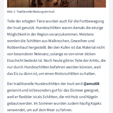
Abb. 3 - Traditionelle Kleidung der Inuit
Teile der erlegten Tiere wurden auch für die Fortbewegung
der Inuit genutzt. Hundeschlitten waren damals die einzige
Möglichkeit in der Region voranzukommen. Meistens
werden die Schlitten aus Walknochen, Geweihen und
Robbenhaut hergestellt. Bei den Kufen ist das Material nicht
von besonderer Relevanz, solange es von einer dicken
Eisschicht bedeckt ist. Noch heute gibt es Teile der Arktis, die
nur durch Hundeschlitten befahren werden können, weil
das Eis zu dünn ist, um einen Motorschlitten zu halten.
Der traditionelle Hundeschlitten der Inuit wird
Qamutiik
genannt und ist besonders gut für das Eismeer geeignet,
weil er flexibler ist als Schlitten, die mit Holz und Nägeln
gebaut werden. Im Sommer wurden zudem häufig Kajaks
verwendet, um auf dem Meer zu fahren.