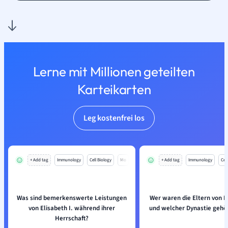
Lerne mit Millionen geteilten
Karteikarten
Leg kostenfrei los
+ Add tag
Immunology
Cell Biology
Mo
+ Add tag
Immunology
Cell
Was sind bemerkenswerte Leistungen
Wer waren die Eltern von El
von Elisabeth I. während ihrer
und welcher Dynastie gehör
Herrschaft?