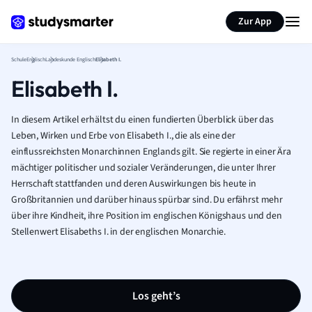
Karteikarten erstellen
Seite zusammenfassen
Zur App
Schule
Englisch
Landeskunde Englisch
Elisabeth I.
Elisabeth I.
In diesem Artikel erhältst du einen fundierten Überblick über das
Leben, Wirken und Erbe von Elisabeth I., die als eine der
einflussreichsten Monarchinnen Englands gilt. Sie regierte in einer Ära
mächtiger politischer und sozialer Veränderungen, die unter Ihrer
Herrschaft stattfanden und deren Auswirkungen bis heute in
Großbritannien und darüber hinaus spürbar sind. Du erfährst mehr
über ihre Kindheit, ihre Position im englischen Königshaus und den
Stellenwert Elisabeths I. in der englischen Monarchie.
Los geht’s