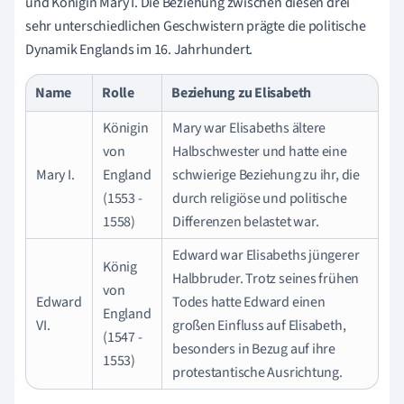
und Königin Mary I. Die Beziehung zwischen diesen drei
sehr unterschiedlichen Geschwistern prägte die politische
Dynamik Englands im 16. Jahrhundert.
Name
Rolle
Beziehung zu Elisabeth
Königin
Mary war Elisabeths ältere
von
Halbschwester und hatte eine
Mary I.
England
schwierige Beziehung zu ihr, die
(1553 -
durch religiöse und politische
1558)
Differenzen belastet war.
Edward war Elisabeths jüngerer
König
Halbbruder. Trotz seines frühen
von
Edward
Todes hatte Edward einen
England
VI.
großen Einfluss auf Elisabeth,
(1547 -
besonders in Bezug auf ihre
1553)
protestantische Ausrichtung.