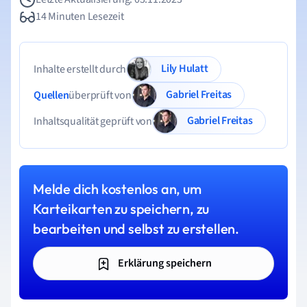
14 Minuten Lesezeit
Lily Hulatt
Inhalte erstellt durch
Gabriel Freitas
Quellen
überprüft von
Gabriel Freitas
Inhaltsqualität geprüft von
Melde dich kostenlos an, um
Karteikarten zu speichern, zu
bearbeiten und selbst zu erstellen.
Erklärung speichern