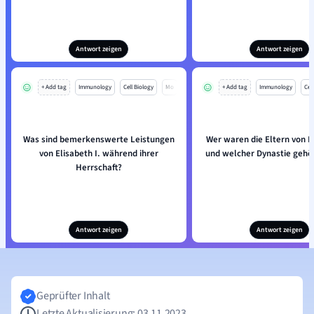
Antwort zeigen
Antwort zeigen
+ Add tag
Immunology
Cell Biology
Mo
+ Add tag
Immunology
Cell
Was sind bemerkenswerte Leistungen
Wer waren die Eltern von El
von Elisabeth I. während ihrer
und welcher Dynastie gehör
Herrschaft?
Antwort zeigen
Antwort zeigen
Geprüfter Inhalt
Letzte Aktualisierung: 03.11.2023