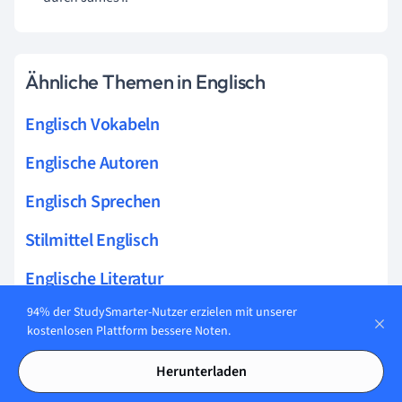
Ähnliche Themen in Englisch
Englisch Vokabeln
Englische Autoren
Englisch Sprechen
Stilmittel Englisch
Englische Literatur
94% der StudySmarter-Nutzer erzielen mit unserer
Landeskunde Englisch
kostenlosen Plattform bessere Noten.
Film Analyse Englisch
Herunterladen
Englische Texte schreiben