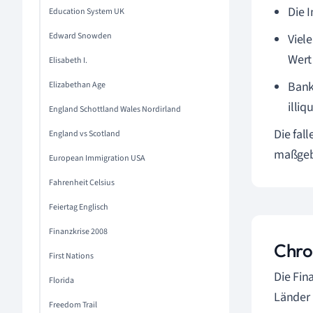
Die 
Education System UK
Edward Snowden
Viel
Wert
Elisabeth I.
Bank
Elizabethan Age
illiq
England Schottland Wales Nordirland
Die fal
England vs Scotland
maßgebl
European Immigration USA
Fahrenheit Celsius
Feiertag Englisch
Finanzkrise 2008
Chro
First Nations
Die Fin
Florida
Länder 
Freedom Trail