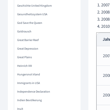
2007
Geschichte United Kingdom
2008
Gesundheitssystem USA
2008
God Save the Queen
2010
Goldrausch
Jah
Great Barrier Reef
Great Depression
200
Great Plains
Heinrich VIII
Hungersnot Irland
200
Immigrants in USA
Independence Declaration
200
Indien Bevölkerung
Inuit