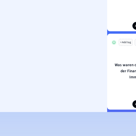
+ Add tag
Was waren 
der Fina
Imm