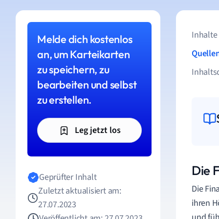
Inhalte
Melde dich kostenlos
an, um Karteikarten
Quelle
zu speichern, zu
Inhalts
bearbeiten und selbst
zu erstellen.
Leg jetzt los
Die 
Geprüfter Inhalt
Die Fin
Zuletzt aktualisiert am:
ihren H
27.07.2023
und füh
Veröffentlicht am: 27.07.2023