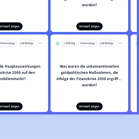
wurden?
Antwort zeigen
Antwort zeigen
Immunology
Cell Biology
Mo
+ Add tag
Immunology
Cell Biology
Mo
die Hauptauswirkungen
Was waren die unkonventionellen
nzkrise 2008 auf den
geldpolitischen Maßnahmen, die
obilienmarkt?
infolge der Finanzkrise 2008 ergriffen
wurden?
Antwort zeigen
Antwort zeigen