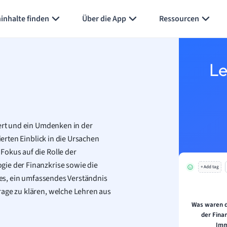
Karteikarten erstellen
Seite zusammenfassen
inhalte finden
Über die App
Ressourcen
Le
tert und ein Umdenken in der
ierten Einblick in die Ursachen
Fokus auf die Rolle der
gie der Finanzkrise sowie die
+ Add tag
t es, ein umfassendes Verständnis
rage zu klären, welche Lehren aus
Was waren 
der Fina
Imm