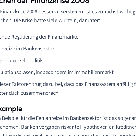
chen der Finanzkrise 2008
Finanzkrise 2008 besser zu verstehen, ist es zunächst wichtig
chen. Die Krise hatte viele Wurzeln, darunter:
ende Regulierung der Finanzmärkte
anreize im Bankensektor
r in der Geldpolitik
ulationsblasen, insbesondere im Immobilienmarkt
ieser Faktoren trug dazu bei, dass das Finanzsystem anfällig
tztendlich zusammenbrach.
n Beispiel für die Fehlanreize im Bankensektor ist das sogen
änomen. Banken vergaben riskante Hypotheken an Kreditneh
editwürdigkeit, weil sie davon ausgingen, dass die steigende