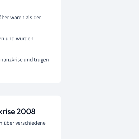
öher waren als der
men und wurden
inanzkrise und trugen
krise 2008
ch über verschiedene