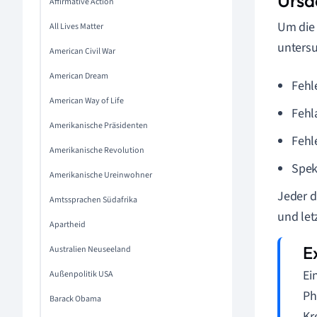
Ursa
Affirmative Action
Um die 
All Lives Matter
untersu
American Civil War
American Dream
Fehl
American Way of Life
Fehl
Amerikanische Präsidenten
Fehle
Amerikanische Revolution
Spek
Amerikanische Ureinwohner
Jeder d
Amtssprachen Südafrika
und le
Apartheid
Australien Neuseeland
Ei
Außenpolitik USA
Ph
Barack Obama
Kr