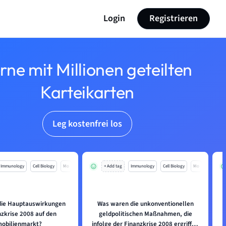
Login
Registrieren
rne mit Millionen geteilten
Karteikarten
Leg kostenfrei los
Immunology
Cell Biology
Mo
+ Add tag
Immunology
Cell Biology
Mo
die Hauptauswirkungen
Was waren die unkonventionellen
nzkrise 2008 auf den
geldpolitischen Maßnahmen, die
obilienmarkt?
infolge der Finanzkrise 2008 ergriffen