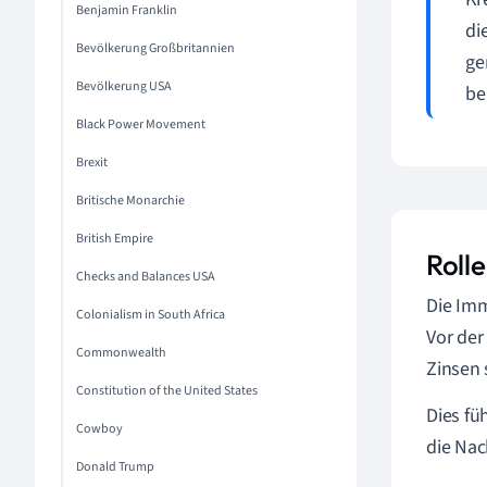
Benjamin Franklin
di
Bevölkerung Großbritannien
ge
Bevölkerung USA
be
Black Power Movement
Brexit
Britische Monarchie
British Empire
Roll
Checks and Balances USA
Die Imm
Colonialism in South Africa
Vor der
Commonwealth
Zinsen 
Constitution of the United States
Dies fü
Cowboy
die Nac
Donald Trump