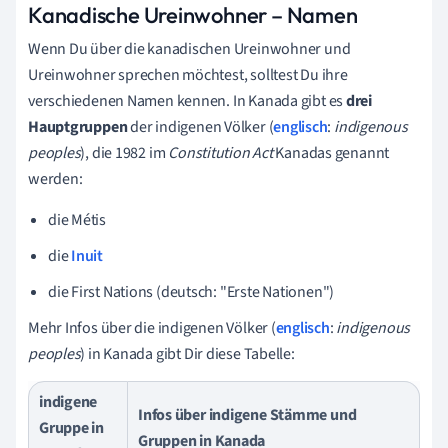
Kanadische Ureinwohner – Namen
Wenn Du über die kanadischen Ureinwohner und
Ureinwohner sprechen möchtest, solltest Du ihre
verschiedenen Namen kennen. In Kanada gibt es
drei
Hauptgruppen
der indigenen Völker (
englisch
:
indigenous
peoples
), die 1982 im
Constitution Act
Kanadas genannt
werden:
die Métis
die
Inuit
die First Nations (deutsch: "Erste Nationen")
Mehr Infos über die indigenen Völker (
englisch
:
indigenous
peoples
) in Kanada gibt Dir diese Tabelle:
indigene
Infos über indigene Stämme und
Gruppe in
Gruppen in Kanada