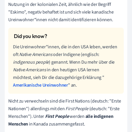
Nutzung in der kolonialen Zeit, ähnlich wie der Begriff
"Eskimo", negativ behaftet ist und sich viele kanadische
Ureinwohner*innen nicht damit identifizieren können.
Die Ureinwohner*innen, die in den USA leben, werden
oft
Native Americans
oder Indigene (englisch:
indigenous people
) genannt. Wenn Du mehr über die
Native Americans
in den heutigen USA lernen
möchtest, sieh Dir die dazugehörige Erklärung "
Amerikanische Ureinwohner
" an.
Nicht zu verwechseln sind die First Nations (deutsch: "Erste
Nationen") allerdings mit den
First People
(deutsch: "Erste
Menschen"). Unter
First
People
werden
alle
indigenen
Menschen
in Kanada zusammengefasst.