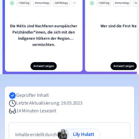
+ Add tag
Immunology
Cell Biology
Mo
+ Add tag
Immunology
Cell
Die Métis sind Nachfaren europäischer
Wer sind die First Nat
Pelzhändler*innen, die sich mit den
indigenen Völkern der Region
vermischten.
Antwort zeigen
Antwort zeigen
Geprüfter Inhalt
Letzte Aktualisierung: 19.05.2023
14 Minuten Lesezeit
Lily Hulatt
Inhalte erstellt durch