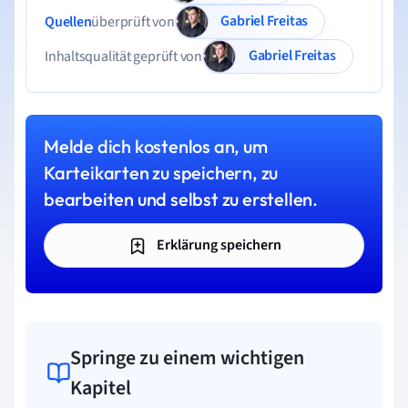
Gabriel Freitas
Quellen
überprüft von
Gabriel Freitas
Inhaltsqualität geprüft von
Melde dich kostenlos an, um
Karteikarten zu speichern, zu
bearbeiten und selbst zu erstellen.
Erklärung speichern
Springe zu einem wichtigen
Kapitel