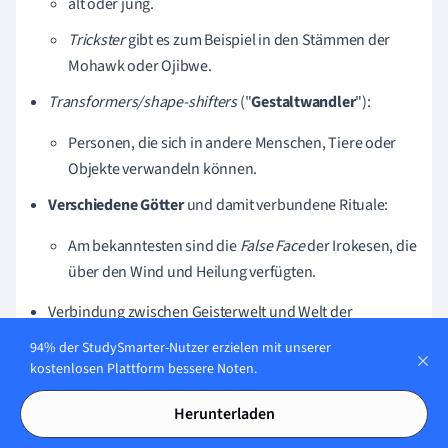
alt oder jung.
Trickster
gibt es zum Beispiel in den Stämmen der
Mohawk oder Ojibwe.
Transformers/shape-shifters
("
Gestaltwandler
"):
Personen, die sich in andere Menschen, Tiere oder
Objekte verwandeln können.
Verschiedene Götter
und damit verbundene Rituale:
Am bekanntesten sind die
False Face
der Irokesen, die
über den Wind und Heilung verfügten.
Verbindung zwischen Geisterwelt und Welt der
Lebenden durch
Schaman*innen.
94% der StudySmarter-Nutzer erzielen mit unserer
kostenlosen Plattform bessere Noten.
Einflüsse des
christlichen Glaubens
durch
Residential
Schools
(seltener vertreten).
Herunterladen
Die schamanistischen Praktiken der
First
People
sind die