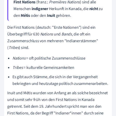
First Nations
(franz.:
Premières Nations
) sind alle
Menschen
indigener
Herkunft in Kanada, die
nicht
zu
den
Métis
oder den
Inuit
gehören.
Die First Nations (deutsch: "Erste Nationen") sind ein
Überbegriff für 630
Nations
und
Bands
,
die oft ein
Zusammenschluss von mehreren "Indianerstämmen"
(
Tribes
) sind.
Nations
=
oft politische Zusammenschlüsse
Tribes
= kulturelle Gemeinsamkeiten
Es gibt auch Stämme, die sich in der Vergangenheit
bekriegten und heutzutage politisch zusammenarbeiten.
Inuit und Métis wurden von Anfang an als solche bezeichnet
und somit sehr früh von den First Nations in Kanada
getrennt. Seit dem 19. Jahrhundert spricht man von den
First Nations, da der Begriff "Indianer*innen" durch seine