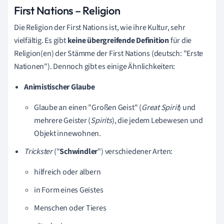
First Nations – Religion
Die Religion der First Nations ist, wie ihre Kultur, sehr
vielfältig. Es gibt
keine übergreifende Definition
für die
Religion(en) der Stämme der First Nations (deutsch: "Erste
Nationen"). Dennoch gibt es einige Ähnlichkeiten:
Animistischer Glaube
Glaube an einen "Großen Geist" (
Great Spirit
) und
mehrere Geister (
Spirits
), die jedem Lebewesen und
Objekt innewohnen.
Trickster
("
Schwindler
") verschiedener Arten:
hilfreich oder albern
in Form eines Geistes
Menschen oder Tieres