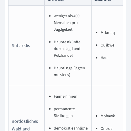
weniger als 400
Menschen pro
Jagdgebiet
Mi'kmaq
Haupteinkünfte
Subarktis
Oujibwe
durch Jagd und
Pelzhandel
Hare
Häuptlinge (jagten
meistens)
Farmer*innen
permanente
Siedlungen
Mohawk
nordöstliches
demokratieähnliche
Waldland
Oneida