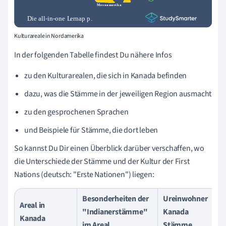
Kulturareale in Nordamerika
In der folgenden Tabelle findest Du nähere Infos
zu den Kulturarealen, die sich in Kanada befinden
dazu, was die Stämme in der jeweiligen Region ausmacht
zu den gesprochenen Sprachen
und Beispiele für Stämme, die dort leben
So kannst Du Dir einen Überblick darüber verschaffen, wo
die Unterschiede der Stämme und der Kultur der First
Nations (deutsch: "Erste Nationen") liegen:
Besonderheiten der
Ureinwohner
Areal in
"Indianerstämme"
Kanada
Sp
Kanada
im Areal
Stämme