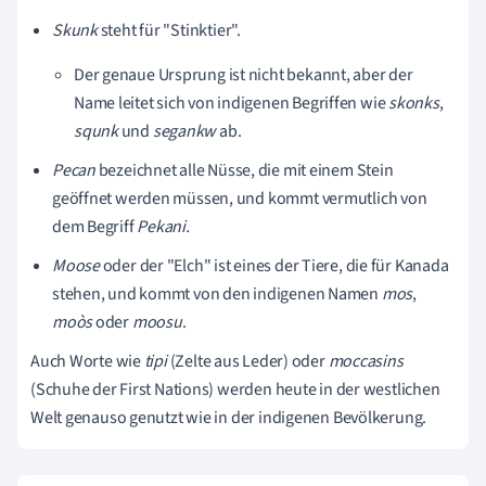
Skunk
steht für "Stinktier".
Der genaue Ursprung ist nicht bekannt, aber der
Name leitet sich von indigenen Begriffen wie
skonks
,
squnk
und
segankw
ab.
Pecan
bezeichnet alle Nüsse, die mit einem Stein
geöffnet werden müssen, und kommt vermutlich von
dem Begriff
Pekani.
Moose
oder der "Elch" ist eines der Tiere, die für Kanada
stehen, und kommt von den indigenen Namen
mos
,
moòs
oder
moosu
.
Auch Worte wie
tipi
(Zelte aus Leder) oder
moccasins
(Schuhe der First Nations) werden heute in der westlichen
Welt genauso genutzt wie in der indigenen Bevölkerung.