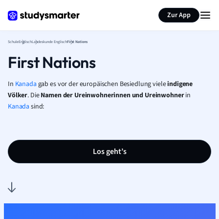
Karteikarten erstellen
Seite zusammenfassen
Zur App
Schule
Englisch
Landeskunde Englisch
First Nations
First Nations
In
Kanada
gab es vor der europäischen Besiedlung viele
indigene
Völker
. Die
Namen der Ureinwohnerinnen und Ureinwohner
in
Kanada
sind:
Los geht’s