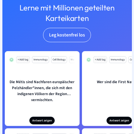
Lerne mit Millionen geteilten
Karteikarten
Leg kostenfrei los
+ Add tag
Immunology
Cell Biology
Mo
+ Add tag
Immunology
Cell
Die Métis sind Nachfaren europäischer
Wer sind die First Nat
Pelzhändler*innen, die sich mit den
indigenen Völkern der Region
vermischten.
Antwort zeigen
Antwort zeigen