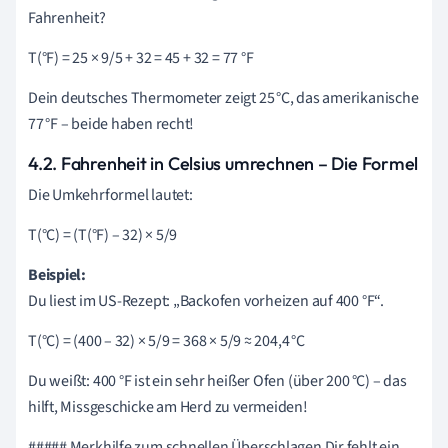
Fahrenheit?
T(°F) = 25 × 9/5 + 32 = 45 + 32 = 77 °F
Dein deutsches Thermometer zeigt 25 °C, das amerikanische
77 °F – beide haben recht!
4.2. Fahrenheit in Celsius umrechnen – Die Formel
Die Umkehrformel lautet:
T(°C) = (T(°F) – 32) × 5/9
Beispiel:
Du liest im US-Rezept: „Backofen vorheizen auf 400 °F“.
T(°C) = (400 – 32) × 5/9 = 368 × 5/9 ≈ 204,4 °C
Du weißt: 400 °F ist ein sehr heißer Ofen (über 200 °C) – das
hilft, Missgeschicke am Herd zu vermeiden!
##### Merkhilfe zum schnellen Überschlagen Dir fehlt ein