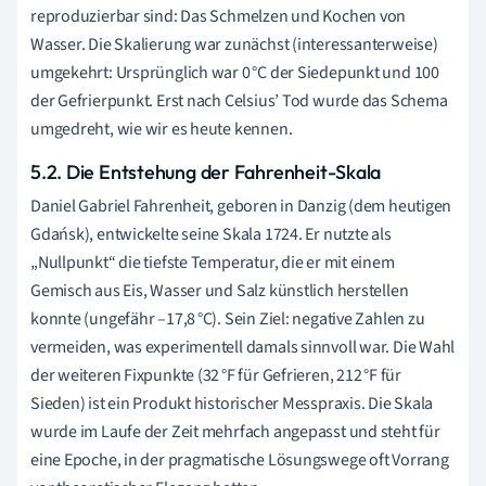
reproduzierbar sind: Das Schmelzen und Kochen von
Wasser. Die Skalierung war zunächst (interessanterweise)
umgekehrt: Ursprünglich war 0 °C der Siedepunkt und 100
der Gefrierpunkt. Erst nach Celsius’ Tod wurde das Schema
umgedreht, wie wir es heute kennen.
5.2. Die Entstehung der Fahrenheit-Skala
Daniel Gabriel Fahrenheit, geboren in Danzig (dem heutigen
Gdańsk), entwickelte seine Skala 1724. Er nutzte als
„Nullpunkt“ die tiefste Temperatur, die er mit einem
Gemisch aus Eis, Wasser und Salz künstlich herstellen
konnte (ungefähr –17,8 °C). Sein Ziel: negative Zahlen zu
vermeiden, was experimentell damals sinnvoll war. Die Wahl
der weiteren Fixpunkte (32 °F für Gefrieren, 212 °F für
Sieden) ist ein Produkt historischer Messpraxis. Die Skala
wurde im Laufe der Zeit mehrfach angepasst und steht für
eine Epoche, in der pragmatische Lösungswege oft Vorrang