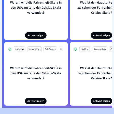
Warum wird die Fahrenheit-Skala in
Was ist der Hauptunter
den USA anstelle der Celsius-Skala
zwischen der Fahrenheit-
verwendet?
Celsius-Skala?
Antwort zeigen
Antwort zeigen
+ Add tag
Immunology
Cell Biology
Mo
+ Add tag
Immunology
Cell
Warum wird die Fahrenheit-Skala in
Was ist der Hauptunter
den USA anstelle der Celsius-Skala
zwischen der Fahrenheit-
verwendet?
Celsius-Skala?
Antwort zeigen
Antwort zeigen