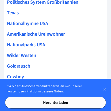
Politisches System Großbritannien
Texas
Nationalhymne USA
Amerikanische Ureinwohner
Nationalparks USA
Wilder Westen
Goldrausch
Cowboy
94% der StudySmarter-Nutzer erzielen mit unserer
Mount Rushmore
kostenlosen Plattform bessere Noten.
Feiertag Englisch
Herunterladen
God Save the Queen