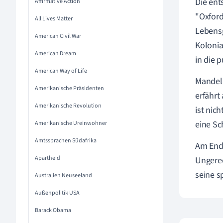
Die ent
Affirmative Action
"Oxford
All Lives Matter
Lebensg
American Civil War
Kolonia
American Dream
in die 
American Way of Life
Mandela
Amerikanische Präsidenten
erfährt
Amerikanische Revolution
ist nic
eine Sc
Amerikanische Ureinwohner
Amtssprachen Südafrika
Am Ende
Apartheid
Ungerec
seine s
Australien Neuseeland
Außenpolitik USA
Barack Obama