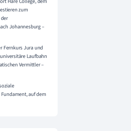
Fort Hare College, dem
testieren zum
 der
t nach Johannesburg –
er Fernkurs Jura und
 universitäre Laufbahn
atischen Vermittler –
soziale
as Fundament, auf dem