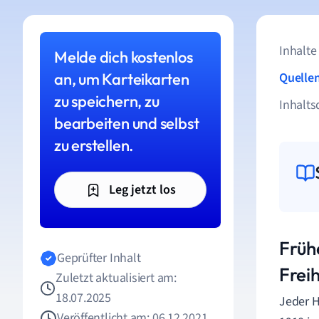
Inhalte
Melde dich kostenlos
an, um Karteikarten
Quelle
zu speichern, zu
Inhalts
bearbeiten und selbst
zu erstellen.
Leg jetzt los
Früh
Geprüfter Inhalt
Frei
Zuletzt aktualisiert am:
18.07.2025
Jeder H
Veröffentlicht am: 06.12.2021