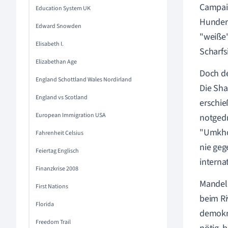
Campaig
Education System UK
Hundert
Edward Snowden
"weiße"
Elisabeth I.
Scharf
Elizabethan Age
Doch de
England Schottland Wales Nordirland
Die Sha
England vs Scotland
erschie
European Immigration USA
notged
"Umkhon
Fahrenheit Celsius
nie geg
Feiertag Englisch
interna
Finanzkrise 2008
Mandela
First Nations
beim Ri
Florida
demokra
Freedom Trail