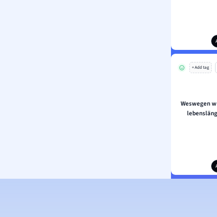
+ Add tag
Weswegen wu
lebenslängl