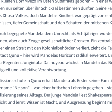
 kleinen Dorf Mvezo im Osten Südafrikas geboren – in einer W
n nur selten über ihr Schicksal bestimmen durften. Seine F
s Xhosa-Volkes, doch Mandelas Kindheit war geprägt von ein
nissen, tiefer Gemeinschaft und den Schatten der britischen K
rüh begegnete Mandela dem Unrecht: als Achtjähriger wurde
onen, aber auch Zeuge gesellschaftlicher Grenzen. Ein zent
ter einen Streit mit den Kolonialbehörden verliert, zieht die Fa
tadt Qunu – hier wird Mandelas Horizont radikal erweitert. U
-Regenten Jongintaba Dalindyebo wächst in Mandela das Be
igkeit und kollektive Verantwortung.
Missionsschule in Qunu erhält Mandela als Erster seiner Famil
rname "Nelson" – von einer britischen Lehrerin gegeben – steh
lisierung seines Alltags. Der junge Mandela liest Shakespeare
icht und lernt: Wissen ist Macht, und Ausgrenzung beginnt mi