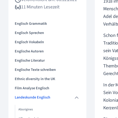
1918 im
11 Minuten Lesezeit
Mensche
Adel de
Verhält
Englisch Grammatik
Englisch Sprechen
Schon f
Englisch Vokabeln
Traditi
sein Va
Englische Autoren
Königss
Englische Literatur
Thembu
Englische Texte schreiben
Gerecht
Ethnic diversity in the UK
In der 
Film Analyse Englisch
Sein Vo
Landeskunde Englisch
Kolonia
Kerzenl
Aborigines