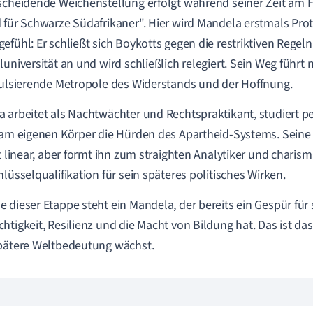
scheidende Weichenstellung erfolgt während seiner Zeit am 
 für Schwarze Südafrikaner". Hier wird Mandela erstmals Pro
efühl: Er schließt sich Boykotts gegen die restriktiven Regeln
luniversität an und wird schließlich relegiert. Sein Weg führ
pulsierende Metropole des Widerstands und der Hoffnung.
 arbeitet als Nachtwächter und Rechtspraktikant, studiert p
 am eigenen Körper die Hürden des Apartheid-Systems. Seine
ht linear, aber formt ihn zum straighten Analytiker und charism
hlüsselqualifikation für sein späteres politisches Wirken.
 dieser Etappe steht ein Mandela, der bereits ein Gespür für 
htigkeit, Resilienz und die Macht von Bildung hat. Das ist d
pätere Weltbedeutung wächst.