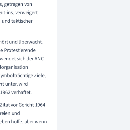
s, getragen von
it-ins, verweigert
a und taktischer
rhört und überwacht.
de Protestierende
 wendet sich der ANC
dorganisation
ymbolträchtige Ziele,
t unter, wird
1962 verhaftet.
itat vor Gericht 1964
freien und
 leben hoffe, aber wenn