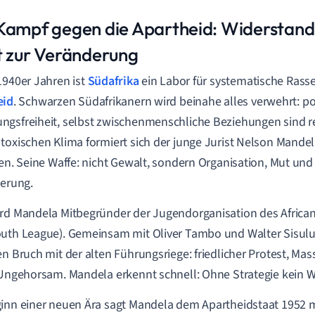
Kampf gegen die Apartheid: Widerstand,
t zur Veränderung
1940er Jahren ist
Südafrika
ein Labor für systematische Rass
eid
. Schwarzen Südafrikanern wird beinahe alles verwehrt: pol
gsfreiheit, selbst zwischenmenschliche Beziehungen sind re
toxischen Klima formiert sich der junge Jurist Nelson Mande
ten. Seine Waffe: nicht Gewalt, sondern Organisation, Mut und
ierung.
rd Mandela Mitbegründer der Jugendorganisation des Africa
uth League). Gemeinsam mit Oliver Tambo und Walter Sisulu 
en Bruch mit der alten Führungsriege: friedlicher Protest, Ma
 Ungehorsam. Mandela erkennt schnell: Ohne Strategie kein 
inn einer neuen Ära sagt Mandela dem Apartheidstaat 1952 