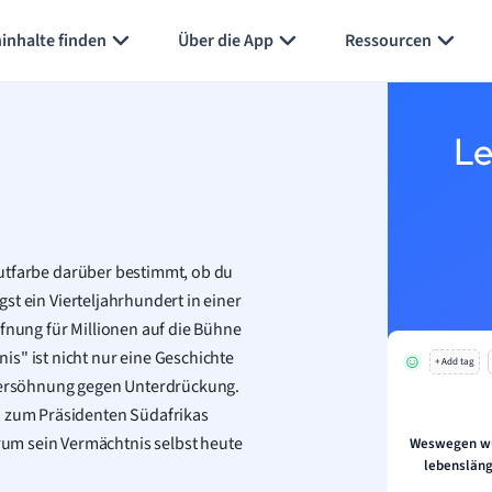
Karteikarten erstellen
Seite zusammenfassen
inhalte finden
Über die App
Ressourcen
Le
 Hautfarbe darüber bestimmt, ob du
ngst ein Vierteljahrhundert in einer
ffnung für Millionen auf die Bühne
s" ist nicht nur eine Geschichte
+ Add tag
ersöhnung gegen Unterdrückung.
d zum Präsidenten Südafrikas
m sein Vermächtnis selbst heute
Weswegen wu
lebenslängl