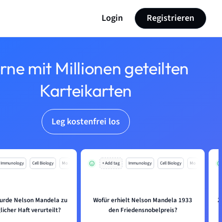
Login
Registrieren
rne mit Millionen geteilten
Karteikarten
Leg kostenfrei los
Immunology
Cell Biology
Mo
+ Add tag
Immunology
Cell Biology
Mo
rde Nelson Mandela zu
Wofür erhielt Nelson Mandela 1933
Z
icher Haft verurteilt?
den Friedensnobelpreis?
n