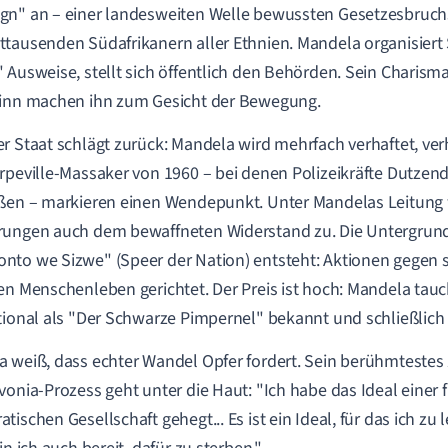
n" an – einer landesweiten Welle bewussten Gesetzesbruch
tausenden Südafrikanern aller Ethnien. Mandela organisiert S
 Ausweise, stellt sich öffentlich den Behörden. Sein Charism
sinn machen ihn zum Gesicht der Bewegung.
r Staat schlägt zurück: Mandela wird mehrfach verhaftet, ve
rpeville-Massaker von 1960 – bei denen Polizeikräfte Dutzen
ßen – markieren einen Wendepunkt. Unter Mandelas Leitung
rungen auch dem bewaffneten Widerstand zu. Die Untergrun
to we Sizwe" (Speer der Nation) entsteht: Aktionen gegen s
en Menschenleben gerichtet. Der Preis ist hoch: Mandela tauch
tional als "Der Schwarze Pimpernel" bekannt und schließlich 
 weiß, dass echter Wandel Opfer fordert. Sein berühmtestes Z
vonia-Prozess geht unter die Haut: "Ich habe das Ideal einer 
tischen Gesellschaft gehegt... Es ist ein Ideal, für das ich zu