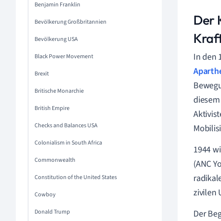
Benjamin Franklin
Der 
Bevölkerung Großbritannien
Kraf
Bevölkerung USA
In den 
Black Power Movement
Aparth
Brexit
Bewegun
Britische Monarchie
diesem 
British Empire
Aktivis
Checks and Balances USA
Mobilis
Colonialism in South Africa
1944 wi
Commonwealth
(ANC Yo
radikal
Constitution of the United States
zivilen
Cowboy
Donald Trump
Der Beg