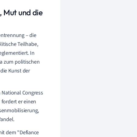
 Mut und die
entrennung – die
itische Teilhabe,
glementiert. In
la zum politischen
 die Kunst der
n National Congress
fordert er einen
ssenmobilisierung,
Wandel.
mit dem "Defiance