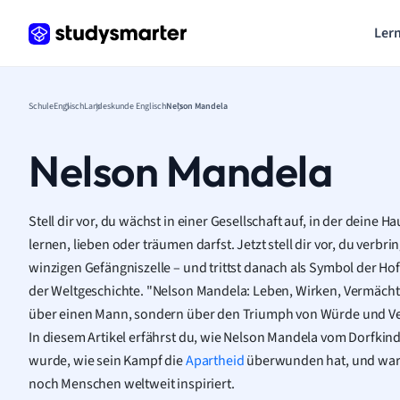
Lern
Schule
Englisch
Landeskunde Englisch
Nelson Mandela
Nelson Mandela
Stell dir vor, du wächst in einer Gesellschaft auf, in der deine
lernen, lieben oder träumen darfst. Jetzt stell dir vor, du verbri
winzigen Gefängniszelle – und trittst danach als Symbol der Ho
der Weltgeschichte. "Nelson Mandela: Leben, Wirken, Vermächtni
über einen Mann, sondern über den Triumph von Würde und V
In diesem Artikel erfährst du, wie Nelson Mandela vom Dorfkin
wurde, wie sein Kampf die
Apartheid
überwunden hat, und waru
noch Menschen weltweit inspiriert.