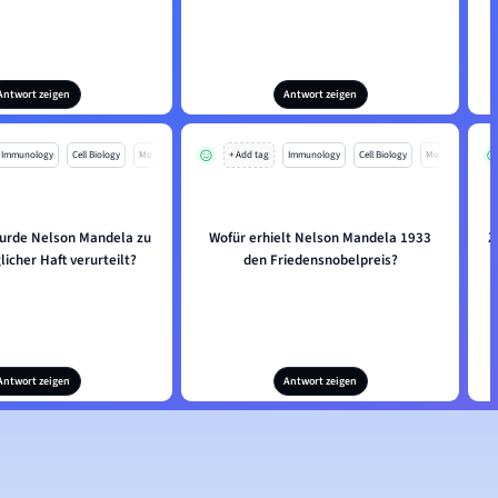
Antwort zeigen
Antwort zeigen
Immunology
Cell Biology
Mo
+ Add tag
Immunology
Cell Biology
Mo
rde Nelson Mandela zu
Wofür erhielt Nelson Mandela 1933
Z
icher Haft verurteilt?
den Friedensnobelpreis?
n
Antwort zeigen
Antwort zeigen