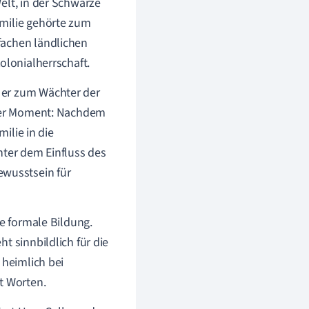
elt, in der Schwarze
amilie gehörte zum
fachen ländlichen
olonialherrschaft.
 er zum Wächter der
raler Moment: Nachdem
milie in die
nter dem Einfluss des
wusstsein für
ie formale Bildung.
t sinnbildlich für die
 heimlich bei
t Worten.