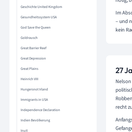
nötig, b
Geschichte United Kingdom
Im Absc
Gesundheitssystem USA
– und n
God Save the Queen
kein Ra
Goldrausch
Great Barrier Reef
Great Depression
27 J
Great Plains
Heinrich VIII
Nelson 
politis
Hungersnot Irland
Robben 
Immigrants in USA
recht z
Independence Declaration
Anfangs
Indien Bevölkerung
Gefange
Inuit