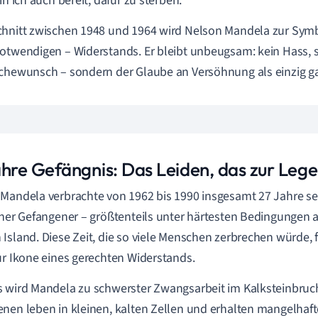
in ich auch bereit, dafür zu sterben."
hnitt zwischen 1948 und 1964 wird Nelson Mandela zur Symbo
otwendigen – Widerstands. Er bleibt unbeugsam: kein Hass,
chewunsch – sondern der Glaube an Versöhnung als einzig 
ahre Gefängnis: Das Leiden, das zur Leg
Mandela verbrachte von 1962 bis 1990 insgesamt 27 Jahre se
cher Gefangener – größtenteils unter härtesten Bedingungen a
Island. Diese Zeit, die so viele Menschen zerbrechen würde,
ur Ikone eines gerechten Widerstands.
 wird Mandela zu schwerster Zwangsarbeit im Kalksteinbruch 
nen leben in kleinen, kalten Zellen und erhalten mangelhaf