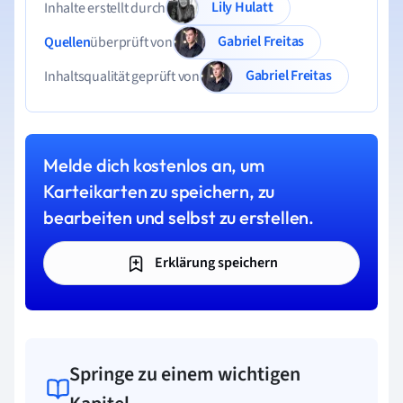
Lily Hulatt
Inhalte erstellt durch
Gabriel Freitas
Quellen
überprüft von
Gabriel Freitas
Inhaltsqualität geprüft von
Melde dich kostenlos an, um
Karteikarten zu speichern, zu
bearbeiten und selbst zu erstellen.
Erklärung speichern
Springe zu einem wichtigen