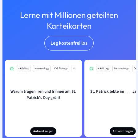
Lerne mit Millionen geteilten
Karteikarten
Leg kostenfrei los
+ Add tag
Immunology
Cell Biology
Mo
+ Add tag
Immunology
Cell
Warum tragen Iren und Irinnen am St.
St. Patrick lebte im ___ Ja
Patrick's Day grün?
Antwort zeigen
Antwort zeigen