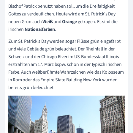
Bischof Patrick benutzt haben soll, um die Dreifaltigkeit
Gottes zu verdeutlichen. Heute wird am St. Patrick's Day
neben Grün auch
Weiß
und
Orange
getragen. Es sind die
irischen
Nationalfarben
.
Zum St. Patrick's Day werden sogar Flüsse grün eingefärbt
und viele Gebäude grün beleuchtet. Der Rheinfall in der
Schweiz und der Chicago River im US-Bundesstaat Illinois
erstrahlten am 17. März bspw. schon in der typisch irischen
Farbe. Auch weltberühmte Wahrzeichen wie das Kolosseum
in Rom oder das Empire State Building New York wurden
bereits grün beleuchtet.