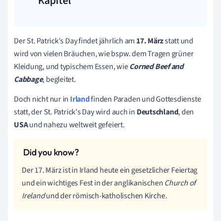
Kapitel
Der St. Patrick's Day findet jährlich am
17. März
statt und
wird von vielen Bräuchen, wie bspw. dem Tragen grüner
Kleidung, und
typischem Essen, wie
Corned Beef and
Cabbage
, begleitet.
Doch nicht nur in
Irland
finden Paraden und Gottesdienste
statt, der St. Patrick's Day wird auch in
Deutschland
, den
USA
und nahezu weltweit gefeiert.
Der 17. März ist in Irland heute ein gesetzlicher Feiertag
und ein wichtiges Fest in der anglikanischen
Church of
Ireland
und der römisch-katholischen Kirche.