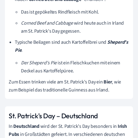
Das ist gepökeltes Rindfleisch mit Kohl.
Corned Beef and Cabbage
wird heute auch in Irland
am St. Patrick's Day gegessen.
Typische Beilagen sind auch
Kartoffelbrei und
Sheperd's
Pie
.
Der Sheperd's Pie
ist ein Fleischkuchen mit einem
Deckel aus Kartoffelpüree.
Zum Essen trinken viele am St. Patrick's Day ein
Bier
, wie
zum Beispiel das traditionelle Guinness aus Irland.
St. Patrick's Day – Deutschland
In
Deutschland
wird der St. Patrick's Day besonders in
Irish
Pubs
in Großstädten gefeiert. In verschiedenen deutschen