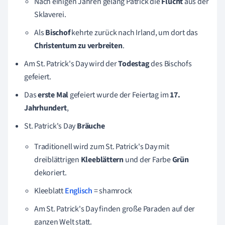
Nach einigen Jahren gelang Patrick die
Flucht
aus der
Sklaverei.
Als
Bischof
kehrte zurück nach Irland, um dort das
Christentum zu verbreiten
.
Am St. Patrick's Day wird der
Todestag
des Bischofs
gefeiert.
Das
erste Mal
gefeiert wurde der Feiertag im
17.
Jahrhundert
,
St. Patrick's Day
Bräuche
Traditionell wird zum St. Patrick's Day mit
dreiblättrigen
Kleeblättern
und der Farbe
Grün
dekoriert.
Kleeblatt
Englisch
= shamrock
Am St. Patrick's Day finden große Paraden auf der
ganzen Welt statt.