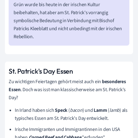
Grün wurde bis heute in der irischen Kultur
beibehalten, hat aber am St. Patrick's vorrangig
symbolische Bedeutung in Verbindung mit Bischof
Patricks Kleeblatt und nicht unbedingt mit der irischen
Rebellion.
St. Patrick's Day Essen
Zu wichtigen Feiertagen gehört meist auch ein
besonderes
Essen
. Doch was isst man klassischerweise am St. Patrick's
Day?
In Irland haben sich
Speck
(
bacon
)
und
Lamm
(
lamb
)
als
typisches Essen am St. Patrick's Day entwickelt.
Irische Immigranten und Immigrantinnen in den USA
haben
Corned Beef and Cabbage
"
erfunden".