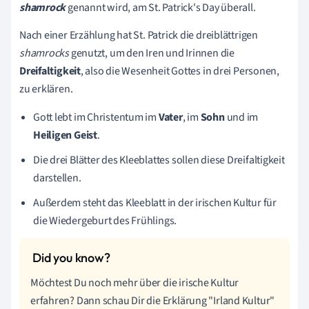
shamrock
genannt wird, am St. Patrick's Day überall.
Nach einer Erzählung hat St. Patrick die dreiblättrigen
shamrocks
genutzt, um den Iren und Irinnen die
Dreifaltigkeit
, also die Wesenheit Gottes in drei Personen,
zu erklären.
Gott lebt im Christentum im
Vater
, im
Sohn
und im
Heiligen Geist
.
Die drei Blätter des Kleeblattes sollen diese Dreifaltigkeit
darstellen.
Außerdem steht das Kleeblatt in der irischen Kultur für
die Wiedergeburt des Frühlings.
Möchtest Du noch mehr über die irische Kultur
erfahren? Dann schau Dir die Erklärung "Irland Kultur"