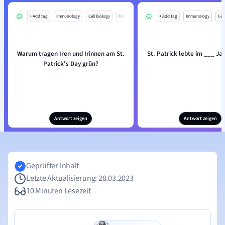
+ Add tag
Immunology
Cell Biology
Mo
+ Add tag
Immunology
Cell
Warum tragen Iren und Irinnen am St.
St. Patrick lebte im ___ Ja
Patrick's Day grün?
Antwort zeigen
Antwort zeigen
Geprüfter Inhalt
Letzte Aktualisierung: 28.03.2023
10 Minuten Lesezeit