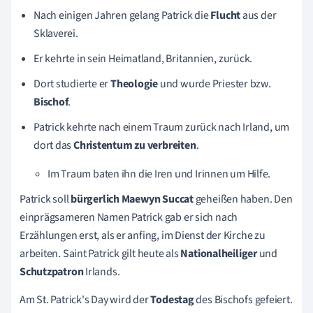
Nach einigen Jahren gelang Patrick die
Flucht
aus der
Sklaverei.
Er kehrte in sein Heimatland, Britannien, zurück.
Dort studierte er
Theologie
und wurde Priester bzw.
Bischof
.
Patrick kehrte nach einem Traum zurück nach Irland, um
dort das
Christentum zu verbreiten
.
Im Traum baten ihn die Iren und Irinnen um Hilfe.
Patrick soll
bürgerlich
Maewyn Succat
geheißen haben. Den
einprägsameren Namen Patrick gab er sich nach
Erzählungen erst, als er anfing, im Dienst der Kirche zu
arbeiten.
Saint Patrick
gilt heute als
Nationalheiliger
und
Schutzpatron
Irlands.
Am St. Patrick's Day wird der
Todestag
des Bischofs gefeiert.