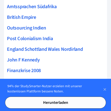
Amtssprachen Südafrika
British Empire
Outsourcing Indien
Post Colonialism India
England Schottland Wales Nordirland
John F Kennedy
Finanzkrise 2008
Checks and Balances USA
94% der StudySmarter-Nutzer erzielen mit unserer
Immigrants in USA
kostenlosen Plattform bessere Noten.
Black Power Movement
Herunterladen