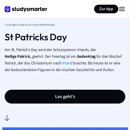
Karteikarten erstellen
Seite zusammenfassen
Zur App
Schule
Englisch
Landeskunde Englisch
St Patricks Day
St Patricks Day
Am St. Patrick's Day wird der Schutzpatron Irlands, der
Heilige
Patrick,
geehrt. Der Feiertag ist ein
Gedenktag
für den Bischof
Patrick, der das Christentum nach
Irland
brachte.
Bis heute ist er eine
der bedeutendsten Figuren in der irischen Geschichte und Kultur.
Los geht’s