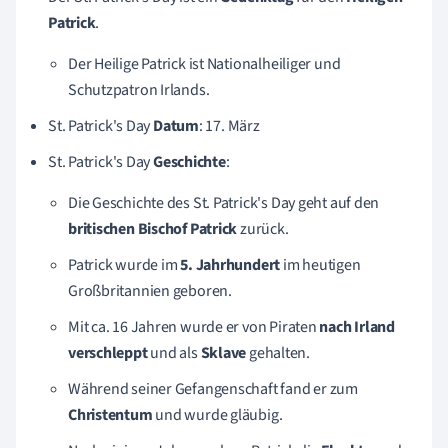
Patrick
.
Der Heilige Patrick ist Nationalheiliger und
Schutzpatron Irlands.
St. Patrick's Day
Datum
: 17. März
St. Patrick's Day
Geschichte
:
Die Geschichte des St. Patrick's Day geht auf den
britischen Bischof Patrick
zurück.
Patrick wurde im
5. Jahrhundert
im heutigen
Großbritannien geboren.
Mit ca. 16 Jahren wurde er von Piraten
nach Irland
verschleppt
und als
Sklave
gehalten.
Während seiner Gefangenschaft
fand er zum
Christentum
und wurde gläubig.