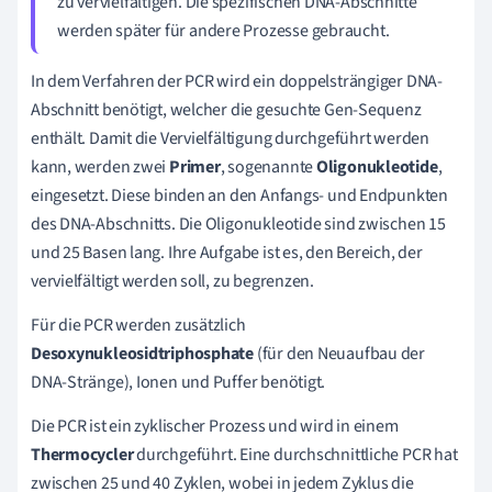
zu vervielfältigen. Die spezifischen DNA-Abschnitte
werden später für andere Prozesse gebraucht.
In dem Verfahren der PCR wird ein doppelsträngiger DNA-
Abschnitt benötigt, welcher die gesuchte Gen-Sequenz
enthält. Damit die Vervielfältigung durchgeführt werden
kann, werden zwei
Primer
, sogenannte
Oligonukleotide
,
eingesetzt. Diese binden an den Anfangs- und Endpunkten
des DNA-Abschnitts. Die Oligonukleotide sind zwischen 15
und 25 Basen lang. Ihre Aufgabe ist es, den Bereich, der
vervielfältigt werden soll, zu begrenzen.
Für die PCR werden zusätzlich
Desoxynukleosidtriphosphate
(für den Neuaufbau der
DNA-Stränge), Ionen und Puffer benötigt.
Die PCR ist ein zyklischer Prozess und wird in einem
Thermocycler
durchgeführt. Eine durchschnittliche PCR hat
zwischen 25 und 40 Zyklen, wobei in jedem Zyklus die