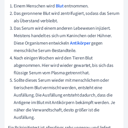
Einem Menschen wird
Blut
entnommen.
Das geronnene Blut wird zentrifugiert, sodass das Serum
als Überstand verbleibt.
Das Serum wird einem anderen Lebewesen injiziert.
Meistens handelt es sich um Kaninchen oder Hühner.
Diese Organismen entwickeln
Antikörper
gegen
menschliche Serum-Bestandteile.
Nach einigen Wochen wird den Tieren Blut
abgenommen. Hier wird wieder gewartet, bis sich das
flüssige Serum vom Plasma getrennt hat.
Sollte dieses Serum wieder mit menschlichem oder
tierischem Blut vermischt werden, entsteht eine
Ausfällung. Die Ausfällung entsteht dadurch, dass die
Antigene im Blut mit Antikörpern bekämpft werden. Je
näher die Verwandtschaft, desto größer ist die
Ausfällung.
Ein Präzipitintest ist allerdings sehr ungenau und liefert