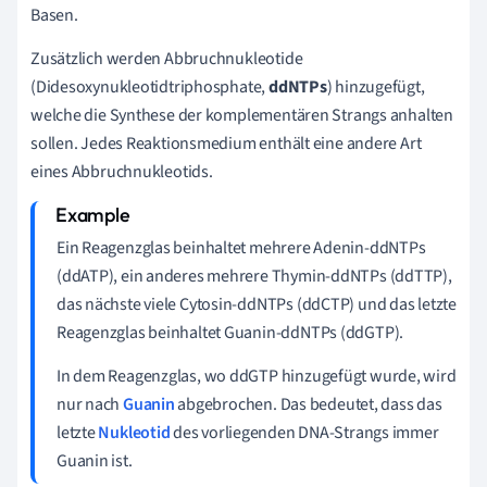
Basen.
Zusätzlich werden Abbruchnukleotide
(Didesoxynukleotidtriphosphate,
ddNTPs
) hinzugefügt,
welche die Synthese der komplementären Strangs anhalten
sollen. Jedes Reaktionsmedium enthält eine andere Art
eines Abbruchnukleotids.
Ein Reagenzglas beinhaltet mehrere Adenin-ddNTPs
(ddATP), ein anderes mehrere Thymin-ddNTPs (ddTTP),
das nächste viele Cytosin-ddNTPs (ddCTP) und das letzte
Reagenzglas beinhaltet Guanin-ddNTPs (ddGTP).
In dem Reagenzglas, wo ddGTP hinzugefügt wurde, wird
nur nach
Guanin
abgebrochen. Das bedeutet, dass das
letzte
Nukleotid
des vorliegenden DNA-Strangs immer
Guanin ist.