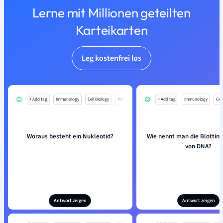
Lerne mit Millionen geteilten
Karteikarten
Leg kostenfrei los
+ Add tag
Immunology
Cell Biology
Mo
+ Add tag
Immunology
Cell
Woraus besteht ein Nukleotid?
Wie nennt man die Blottin
von DNA?
Antwort zeigen
Antwort zeigen