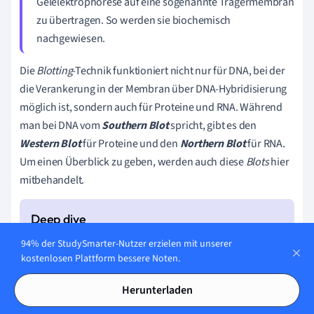
Gelelektrophorese auf eine sogenannte Trägermembran
zu übertragen. So werden sie biochemisch
nachgewiesen.
Die
Blotting
-Technik funktioniert nicht nur für DNA, bei der
die Verankerung in der Membran über DNA-Hybridisierung
möglich ist, sondern auch für Proteine und RNA. Während
man bei DNA vom
Southern Blot
spricht, gibt es den
Western
Blot
für Proteine und den
Northern Blot
für RNA.
Um einen Überblick zu geben, werden auch diese
Blots
hier
mitbehandelt.
Die Methode des
Blotting
wurde von dem
94% der StudySmarter-Nutzer erzielen mit unserer
kostenlosen Plattform bessere Noten.
Molekularbiologen und Biochemiker Edwin Southern
erfunden. Seine Absicht war, Gene zu isolieren. Er fand
Herunterladen
das Prinzip, das Elektrophoresesegel zu zerhacken,