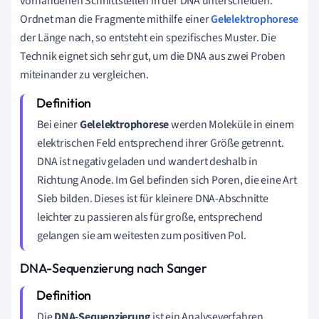
vorhandenen Schnittstellen in der DNA unterscheiden.
Ordnet man die Fragmente mithilfe einer
Gelelektrophorese
der Länge nach, so entsteht ein spezifisches Muster. Die
Technik eignet sich sehr gut, um die DNA aus zwei Proben
miteinander zu vergleichen.
Bei einer
Gelelektrophorese
werden Moleküle in einem
elektrischen Feld entsprechend ihrer Größe getrennt.
DNA ist negativ geladen und wandert deshalb in
Richtung Anode. Im Gel befinden sich Poren, die eine Art
Sieb bilden. Dieses ist für kleinere DNA-Abschnitte
leichter zu passieren als für große, entsprechend
gelangen sie am weitesten zum positiven Pol.
DNA-Sequenzierung nach Sanger
Die
DNA-Sequenzierung
ist ein Analyseverfahren,