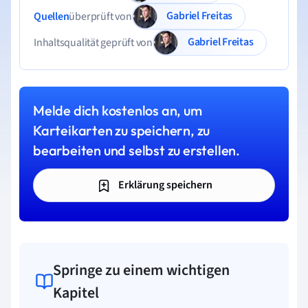
Gabriel Freitas
Quellen
überprüft von
Gabriel Freitas
Inhaltsqualität geprüft von
Melde dich kostenlos an, um
Karteikarten zu speichern, zu
bearbeiten und selbst zu erstellen.
Erklärung speichern
Springe zu einem wichtigen
Kapitel