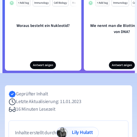
+ Add tag
Immunology
Cell Biology
Mo
+ Add tag
Immunology
Cell
Woraus besteht ein Nukleotid?
Wie nennt man die Blottin
von DNA?
Antwort zeigen
Antwort zeigen
Geprüfter Inhalt
Letzte Aktualisierung: 11.01.2023
16 Minuten Lesezeit
Lily Hulatt
Inhalte erstellt durch