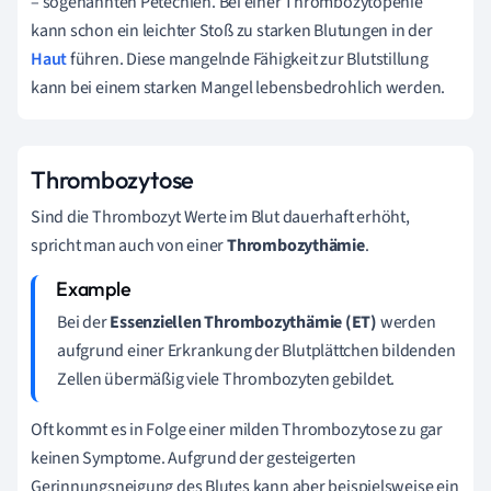
–
sogenannten Petechien. Bei einer Thrombozytopenie
kann schon ein leichter Stoß zu starken Blutungen in der
Haut
führen. Diese mangelnde Fähigkeit zur Blutstillung
kann bei einem starken Mangel lebensbedrohlich werden.
Thrombozytose
Sind die Thrombozyt Werte im Blut dauerhaft erhöht,
spricht man auch von einer
Thrombozythämie
.
Bei der
Essenziellen Thrombozythämie (ET)
werden
aufgrund einer Erkrankung der Blutplättchen bildenden
Zellen übermäßig viele Thrombozyten gebildet.
Oft kommt es in Folge einer milden Thrombozytose zu gar
keinen Symptome. Aufgrund der gesteigerten
Gerinnungsneigung des Blutes kann aber beispielsweise ein