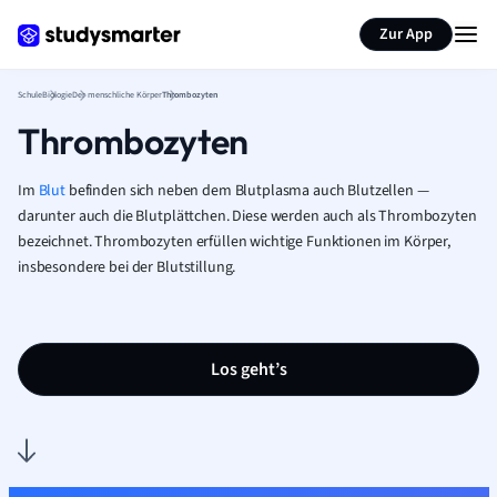
Karteikarten erstellen
Seite zusammenfassen
Zur App
Schule
Biologie
Der menschliche Körper
Thrombozyten
Thrombozyten
Im
Blut
befinden sich neben dem Blutplasma auch Blutzellen —
darunter auch die Blutplättchen. Diese werden auch als Thrombozyten
bezeichnet. Thrombozyten erfüllen wichtige Funktionen im Körper,
insbesondere bei der Blutstillung.
Los geht’s