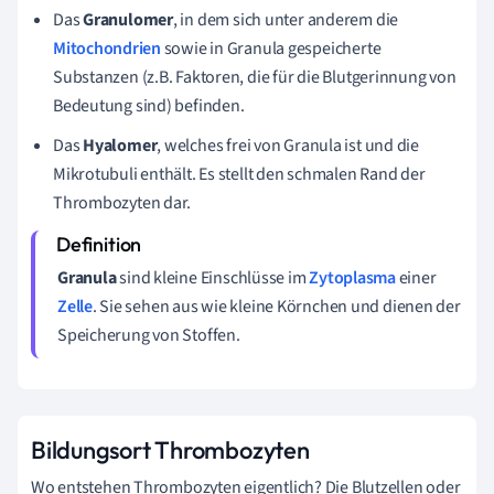
Das
Granulomer
, in dem sich unter anderem die
Mitochondrien
sowie in Granula gespeicherte
Substanzen (z.B. Faktoren, die für die Blutgerinnung von
Bedeutung sind) befinden.
Das
Hyalomer
, welches frei von Granula ist und die
Mikrotubuli enthält. Es stellt den schmalen Rand der
Thrombozyten dar.
Granula
sind kleine Einschlüsse im
Zytoplasma
einer
Zelle
. Sie sehen aus wie kleine Körnchen und dienen der
Speicherung von Stoffen.
Bildungsort Thrombozyten
Wo entstehen Thrombozyten eigentlich? Die Blutzellen oder