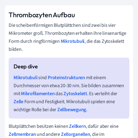
Thrombozyten Aufbau
Die scheibenförmigen Blutplättchen sind zwei bis vier
Mikrometer groß. Thrombozyten erhalten ihre linsenartige
Form durch ringförmigen
Mikrotubuli
, die das Zytoskelett
bilden.
Mikrotubuli
sind
Proteinstrukturen
mit einem
Durchmesser von etwa 20-30 nm. Sie bilden zusammen
mit
Mikrofilamenten
das
Zytoskelett
. Es verleiht der
Zelle
Form und Festigkeit. Mikrotubuli spielen eine
wichtige Rolle bei der
Zellbewegung.
Blutplättchen besitzen keinen
Zellkern
, dafür aber eine
Zellmembran
und andere
Zellorganellen
, die im