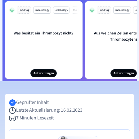
+ Add tag
Immunology
Cell Biology
Mo
+ Add tag
Immunology
Cell
Was besitzt ein Thrombozyt nicht?
Aus welchen Zellen entst
Thrombozyten?
Antwort zeigen
Antwort zeigen
Geprüfter Inhalt
Letzte Aktualisierung: 16.02.2023
7 Minuten Lesezeit