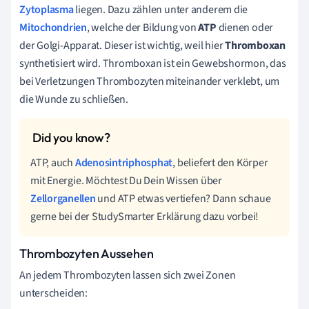
Zytoplasma
liegen. Dazu zählen unter anderem die
Mitochondrien
, welche der Bildung von
ATP
dienen oder
der Golgi-Apparat. Dieser ist wichtig, weil hier
Thromboxan
synthetisiert wird. Thromboxan ist ein Gewebshormon, das
bei Verletzungen Thrombozyten miteinander verklebt, um
die Wunde zu schließen.
ATP, auch
Adenosintriphosphat
, beliefert den Körper
mit Energie. Möchtest Du Dein Wissen über
Zellorganellen
und ATP etwas vertiefen? Dann schaue
gerne bei der StudySmarter Erklärung dazu vorbei!
Thrombozyten Aussehen
An jedem Thrombozyten lassen sich zwei Zonen
unterscheiden: