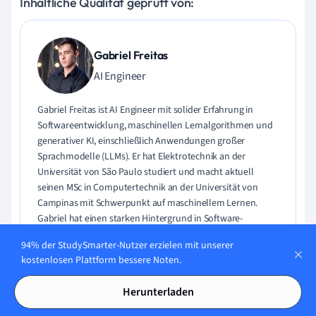
Inhaltliche Qualität geprüft von:
Gabriel Freitas
AI Engineer
Gabriel Freitas ist AI Engineer mit solider Erfahrung in
Softwareentwicklung, maschinellen Lernalgorithmen und
generativer KI, einschließlich Anwendungen großer
Sprachmodelle (LLMs). Er hat Elektrotechnik an der
Universität von São Paulo studiert und macht aktuell
seinen MSc in Computertechnik an der Universität von
Campinas mit Schwerpunkt auf maschinellem Lernen.
Gabriel hat einen starken Hintergrund in Software-
Engineering und hat an Projekten zu Computer Vision,
94% der StudySmarter-Nutzer erzielen mit unserer
Embedded AI und LLM-Anwendungen gearbeitet.
kostenlosen Plattform bessere Noten.
Lerne Gabriel kennen
Herunterladen