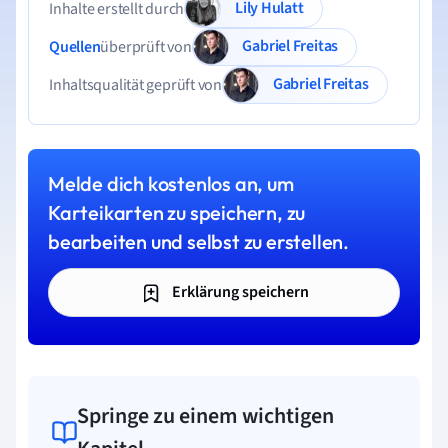
Lily Hulatt
Inhalte erstellt durch
Gabriel Freitas
Quellen
überprüft von
Gabriel Freitas
Inhaltsqualität geprüft von
Melde dich kostenlos an, um
Karteikarten zu speichern, zu
bearbeiten und selbst zu erstellen.
Erklärung speichern
Springe zu einem wichtigen